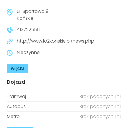
ul. Sportowa 9
Końskie
413722556
http://www.lo2konskie.pl/news.php
Nieczynne
WIĘCEJ
Dojazd
Tramwaj
Brak podanych linii
Autobus
Brak podanych linii
Metro
Brak podanych linii