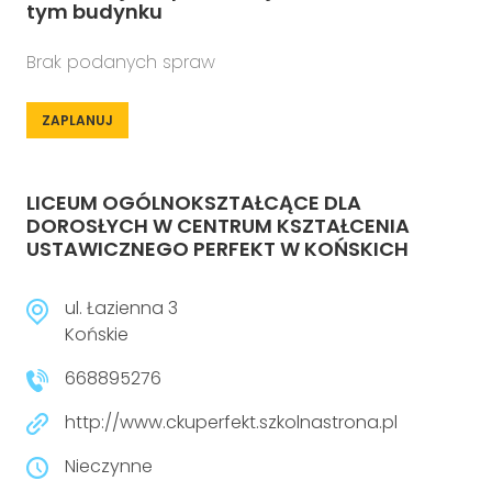
tym budynku
Brak podanych spraw
ZAPLANUJ
LICEUM OGÓLNOKSZTAŁCĄCE DLA
DOROSŁYCH W CENTRUM KSZTAŁCENIA
USTAWICZNEGO PERFEKT W KOŃSKICH
ul. Łazienna 3
Końskie
668895276
http://www.ckuperfekt.szkolnastrona.pl
Nieczynne