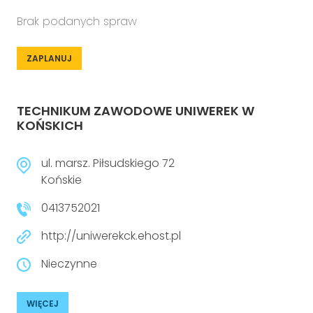
Brak podanych spraw
ZAPLANUJ
TECHNIKUM ZAWODOWE UNIWEREK W
KOŃSKICH
ul. marsz. Piłsudskiego 72
Końskie
0413752021
http://uniwerekck.ehost.pl
Nieczynne
WIĘCEJ