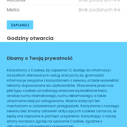
Metro
Brak podanych linii
ZAPLANUJ
Godziny otwarcia
Poniedziałek
08:00
-
16:00
Dbamy o Twoją prywatność
Wtorek
08:00
-
16:00
Korzystamy z Cookies, by zapewnić Ci dostęp do informacji i
Środa
08:00
-
16:00
wszystkich oferowanych usług oraz po to, by gromadzić
informacje związane z korzystaniem z serwisu, a także wyświetlać
Czwartek
reklamy dopasowane do użytkowników. Stosowane przez nas
08:00
-
16:00
pliki typu cookies umożliwiają właściwe wyświetlanie treści,
analizę ruchu internetowego, ruchu reklamowego, a także
Piątek
08:00
-
16:00
utrzymanie sesji po zalogowaniu. Można wyłączyć ten
mechanizm w ustawieniach przeglądarki. Korzystanie z naszego
Sobota
08:00
-
16:00
serwisu bez zmiany ustawień dotyczących cookies oznacza, że
będą one zapisane w pamięci urządzenia. Korzystając z naszej
Niedziela
08:00
-
16:00
strony wyrażasz zgodę na używanie Cookies, zgodnie z
aktualnymi ustawieniami przeglądarki.