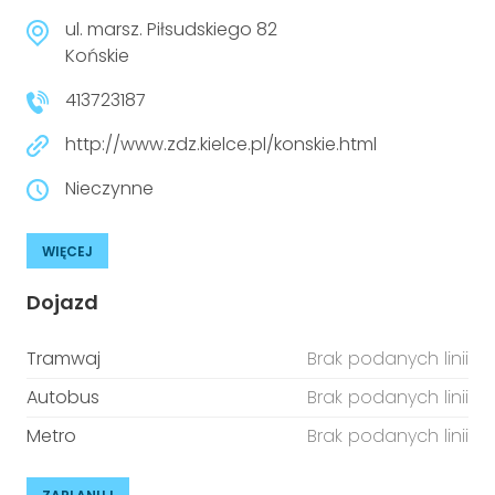
ul. marsz. Piłsudskiego 82
Końskie
413723187
http://www.zdz.kielce.pl/konskie.html
Nieczynne
WIĘCEJ
Dojazd
Tramwaj
Brak podanych linii
Autobus
Brak podanych linii
Metro
Brak podanych linii