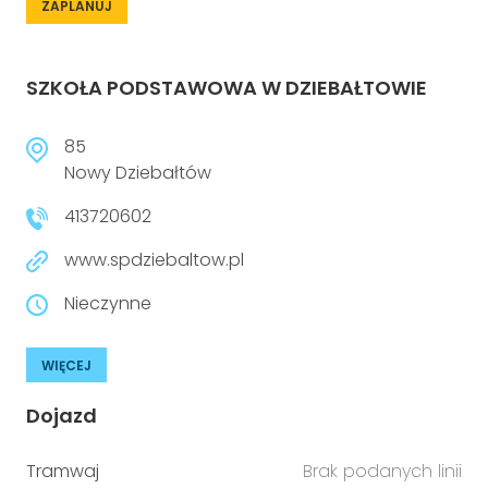
ZAPLANUJ
SZKOŁA PODSTAWOWA W DZIEBAŁTOWIE
85
Nowy Dziebałtów
413720602
www.spdziebaltow.pl
Nieczynne
WIĘCEJ
Dojazd
Tramwaj
Brak podanych linii