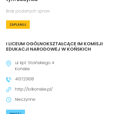
Brak podanych spraw
ZAPLANUJ
I LICEUM OGÓLNOKSZTAŁCĄCE IM KOMISJI
EDUKACJI NARODOWEJ W KOŃSKICH
ul. kpt. Stoińskiego 4
Końskie
413723108
http://lo1konskie.pl/
Nieczynne
WIĘCEJ