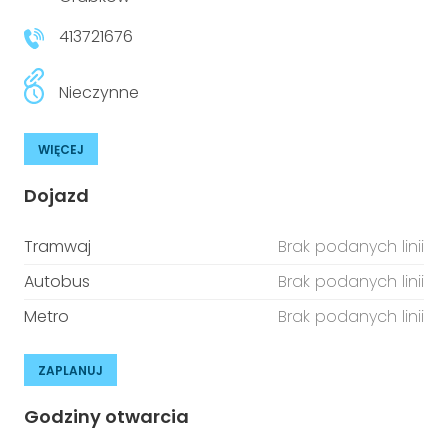
niepełnosprawnościami
Urządzenia IoT
413721676
T
Prawo
Nieczynne
Prawa osób z niepełnosprawnościami
WIĘCEJ
T
Aktualności
Dojazd
Tramwaj
Brak podanych linii
Autobus
Brak podanych linii
Metro
Brak podanych linii
ZAPLANUJ
Godziny otwarcia