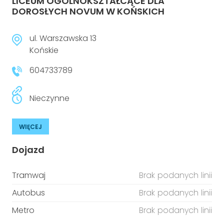
LICEUM OGÓLNOKSZTAŁCĄCE DLA
DOROSŁYCH NOVUM W KOŃSKICH
ul. Warszawska 13
Końskie
604733789
Nieczynne
WIĘCEJ
Dojazd
Tramwaj
Brak podanych linii
Autobus
Brak podanych linii
Metro
Brak podanych linii