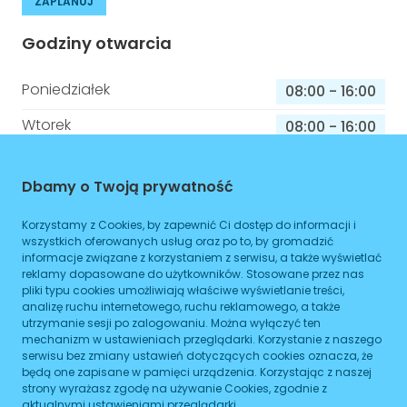
ZAPLANUJ
Godziny otwarcia
Poniedziałek
08:00
-
16:00
Wtorek
08:00
-
16:00
Środa
08:00
-
16:00
Dbamy o Twoją prywatność
Czwartek
08:00
-
16:00
Korzystamy z Cookies, by zapewnić Ci dostęp do informacji i
Piątek
08:00
-
16:00
wszystkich oferowanych usług oraz po to, by gromadzić
informacje związane z korzystaniem z serwisu, a także wyświetlać
Sobota
08:00
-
16:00
reklamy dopasowane do użytkowników. Stosowane przez nas
pliki typu cookies umożliwiają właściwe wyświetlanie treści,
Niedziela
08:00
-
16:00
analizę ruchu internetowego, ruchu reklamowego, a także
utrzymanie sesji po zalogowaniu. Można wyłączyć ten
mechanizm w ustawieniach przeglądarki. Korzystanie z naszego
serwisu bez zmiany ustawień dotyczących cookies oznacza, że
Informacje o sprawach jakie załatwisz w
będą one zapisane w pamięci urządzenia. Korzystając z naszej
strony wyrażasz zgodę na używanie Cookies, zgodnie z
tym budynku
aktualnymi ustawieniami przeglądarki.