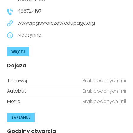
486724197
www.spgowarczow.edupage.org
Nieczynne
WIĘCEJ
Dojazd
Tramwaj
Brak podanych linii
Autobus
Brak podanych linii
Metro
Brak podanych linii
ZAPLANUJ
Godziny otwarcia