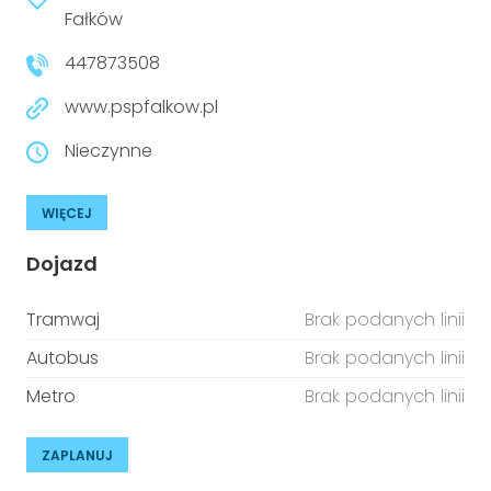
niepełnosprawnościami
Fałków
Urządzenia IoT
447873508
T
Prawo
www.pspfalkow.pl
Prawa osób z niepełnosprawnościami
Nieczynne
T
Aktualności
WIĘCEJ
Dojazd
Tramwaj
Brak podanych linii
Autobus
Brak podanych linii
Metro
Brak podanych linii
ZAPLANUJ