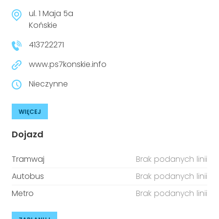
ul. 1 Maja 5a
Końskie
413722271
www.ps7konskie.info
Nieczynne
WIĘCEJ
Dojazd
Tramwaj
Brak podanych linii
Autobus
Brak podanych linii
Metro
Brak podanych linii