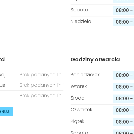
Sobota
08:00
-
Niedziela
08:00
-
zd
Godziny otwarcia
aj
Brak podanych linii
Poniedziałek
08:00
-
us
Brak podanych linii
Wtorek
08:00
-
Brak podanych linii
Środa
08:00
-
Czwartek
08:00
-
ANUJ
Piątek
08:00
-
Sobota
08:00
-