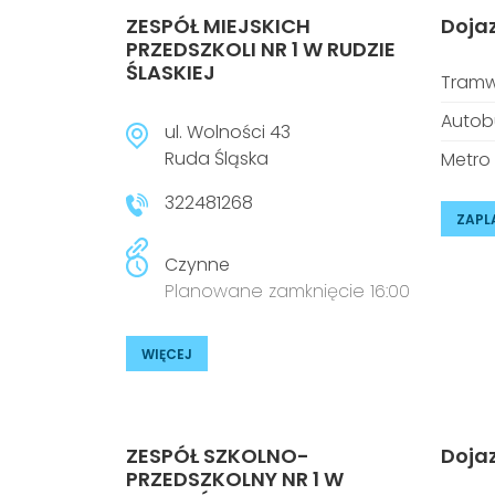
ZESPÓŁ MIEJSKICH
Doja
PRZEDSZKOLI NR 1 W RUDZIE
ŚLASKIEJ
Tramw
Autob
ul. Wolności 43
Ruda Śląska
Metro
322481268
ZAPL
Czynne
Planowane zamknięcie 16:00
WIĘCEJ
ZESPÓŁ SZKOLNO-
Doja
PRZEDSZKOLNY NR 1 W