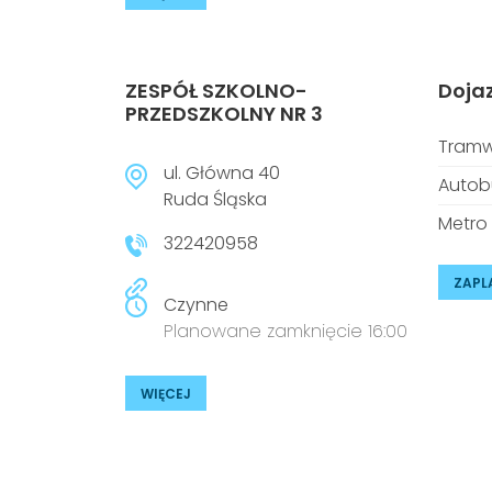
ZESPÓŁ SZKOLNO-
Doja
PRZEDSZKOLNY NR 3
Tramw
ul. Główna 40
Autob
Ruda Śląska
Metro
322420958
ZAPL
Czynne
Planowane zamknięcie 16:00
WIĘCEJ