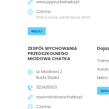
www.ppprudaslaska.pl
Czynne
Planowane zamknięcie 16:00
WIĘCEJ
ZESPÓŁ WYCHOWANIA
Doja
PRZEDSZKOLNEGO
MIODOWA CHATKA
Tramw
Autob
ul. Miodowa 2
Ruda Śląska
Metro
322426503
ZAPL
www.miodowachatka.pl
Czynne