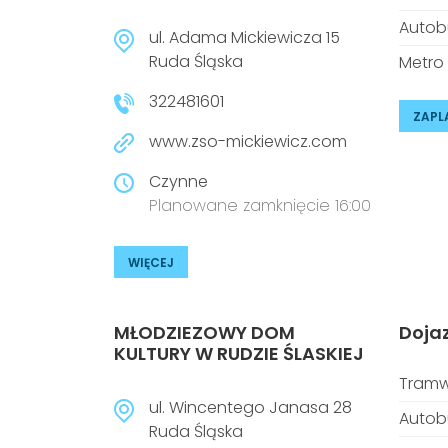
Autob
ul. Adama Mickiewicza 15
Ruda Śląska
Metro
322481601
ZAPL
www.zso-mickiewicz.com
Czynne
Planowane zamknięcie 16:00
WIĘCEJ
MŁODZIEZOWY DOM
Doja
KULTURY W RUDZIE ŚLASKIEJ
Tramw
ul. Wincentego Janasa 28
Autob
Ruda Śląska