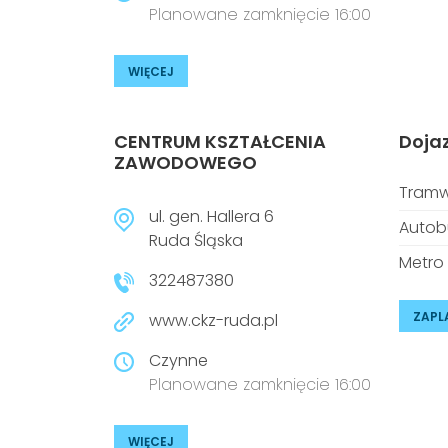
Planowane zamknięcie 16:00
WIĘCEJ
CENTRUM KSZTAŁCENIA
Doja
ZAWODOWEGO
Tramw
ul. gen. Hallera 6
Autob
Ruda Śląska
Metro
322487380
ZAPL
www.ckz-ruda.pl
Czynne
Planowane zamknięcie 16:00
WIĘCEJ