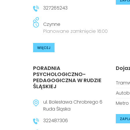
ZAPL
327265243
Czynne
Planowane zamknięcie 16:00
WIĘCEJ
PORADNIA
Doja
PSYCHOLOGICZNO-
PEDAGOGICZNA W RUDZIE
Tramw
ŚLĄSKIEJ
Autob
ul. Bolesława Chrobrego 6
Metro
Ruda Śląska
ZAPL
322487306