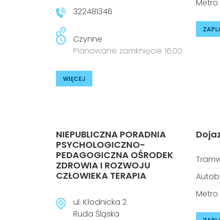
Metro
322481346
ZAPL
Czynne
Planowane zamknięcie 16:00
WIĘCEJ
NIEPUBLICZNA PORADNIA
Doja
PSYCHOLOGICZNO-
PEDAGOGICZNA OŚRODEK
Tramw
ZDROWIA I ROZWOJU
CZŁOWIEKA TERAPIA
Autob
Metro
ul. Kłodnicka 2
Ruda Śląska