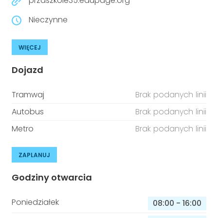
przdszkole35.edupage.org
Nieczynne
WIĘCEJ
Dojazd
Tramwaj
Brak podanych linii
Autobus
Brak podanych linii
Metro
Brak podanych linii
ZAPLANUJ
Godziny otwarcia
Poniedziałek
08:00
-
16:00