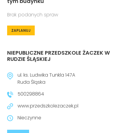
tym budynku
Brak podanych spraw
ZAPLANUJ
NIEPUBLICZNE PRZEDSZKOLE ŻACZEK W
RUDZIE ŚLĄSKIEJ
ul. ks. Ludwika Tunkla 147A
Ruda Śląska
500298864
www.przedszkolezaczek.pl
Nieczynne