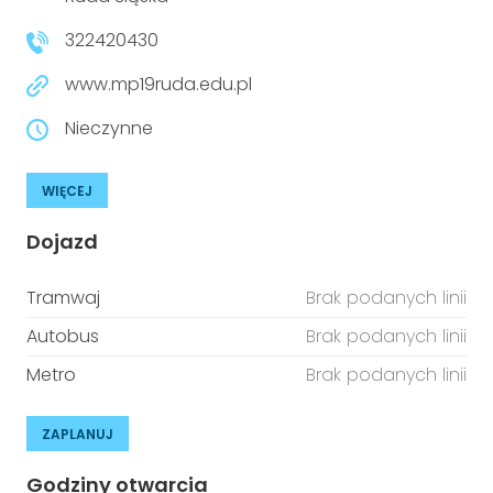
niepełnosprawnościami
Urządzenia IoT
322420430
T
Prawo
www.mp19ruda.edu.pl
Prawa osób z niepełnosprawnościami
Nieczynne
T
Aktualności
WIĘCEJ
Dojazd
Tramwaj
Brak podanych linii
Autobus
Brak podanych linii
Metro
Brak podanych linii
ZAPLANUJ
Godziny otwarcia