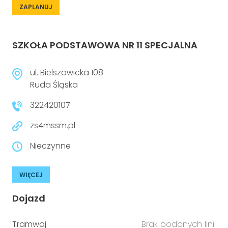
ZAPLANUJ
SZKOŁA PODSTAWOWA NR 11 SPECJALNA
ul. Bielszowicka 108
Ruda Śląska
322420107
zs4mssm.pl
Nieczynne
WIĘCEJ
Dojazd
Tramwaj
Brak podanych linii