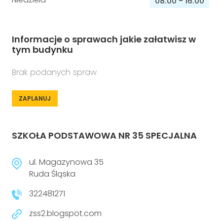
08:00
-
16:00
Informacje o sprawach jakie załatwisz w
tym budynku
Brak podanych spraw
ZAPLANUJ
SZKOŁA PODSTAWOWA NR 35 SPECJALNA
ul. Magazynowa 35
Ruda Śląska
322481271
zss2.blogspot.com