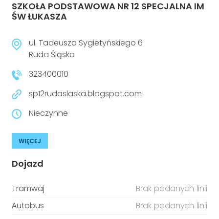
SZKOŁA PODSTAWOWA NR 12 SPECJALNA IM
ŚW ŁUKASZA
ul. Tadeusza Sygietyńskiego 6
Ruda Śląska
323400010
sp12rudaslaska.blogspot.com
Nieczynne
WIĘCEJ
Dojazd
Tramwaj
Brak podanych linii
Autobus
Brak podanych linii