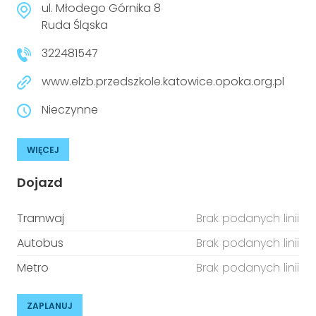
ul. Młodego Górnika 8
Ruda Śląska
322481547
www.elzb.przedszkole.katowice.opoka.org.pl
Nieczynne
WIĘCEJ
Dojazd
Tramwaj
Brak podanych linii
Autobus
Brak podanych linii
Metro
Brak podanych linii
ZAPLANUJ