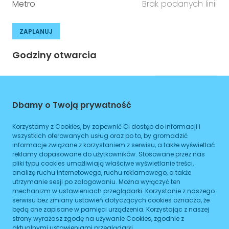
Metro
Brak podanych linii
ZAPLANUJ
Godziny otwarcia
Poniedziałek
08:00
-
16:00
Wtorek
08:00
-
16:00
Dbamy o Twoją prywatność
Środa
08:00
-
16:00
Korzystamy z Cookies, by zapewnić Ci dostęp do informacji i
wszystkich oferowanych usług oraz po to, by gromadzić
Czwartek
08:00
-
16:00
informacje związane z korzystaniem z serwisu, a także wyświetlać
reklamy dopasowane do użytkowników. Stosowane przez nas
Piątek
08:00
-
16:00
pliki typu cookies umożliwiają właściwe wyświetlanie treści,
analizę ruchu internetowego, ruchu reklamowego, a także
Sobota
08:00
-
16:00
utrzymanie sesji po zalogowaniu. Można wyłączyć ten
mechanizm w ustawieniach przeglądarki. Korzystanie z naszego
Niedziela
serwisu bez zmiany ustawień dotyczących cookies oznacza, że
08:00
-
16:00
będą one zapisane w pamięci urządzenia. Korzystając z naszej
strony wyrażasz zgodę na używanie Cookies, zgodnie z
aktualnymi ustawieniami przeglądarki.