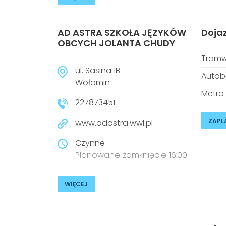
AD ASTRA SZKOŁA JĘZYKÓW
Doja
OBCYCH JOLANTA CHUDY
Tramw
ul. Sasina 1B
Autob
Wołomin
Metro
227873451
ZAPL
www.adastra.wwl.pl
Czynne
Planowane zamknięcie 16:00
WIĘCEJ