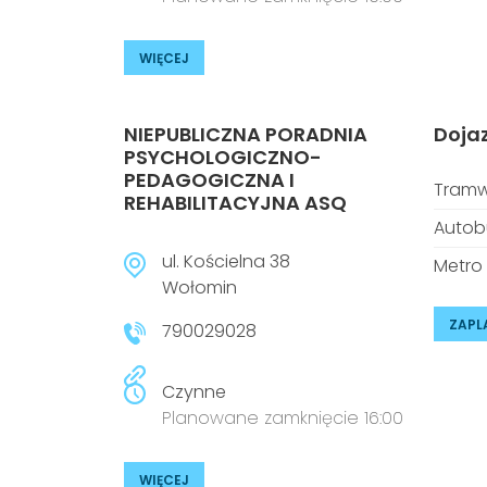
WIĘCEJ
NIEPUBLICZNA PORADNIA
Doja
PSYCHOLOGICZNO-
PEDAGOGICZNA I
Tramw
REHABILITACYJNA ASQ
Autob
ul. Kościelna 38
Metro
Wołomin
ZAPL
790029028
Czynne
Planowane zamknięcie 16:00
WIĘCEJ