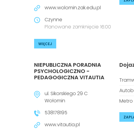
ZAPL
www.wolomin.zak.edu.pl
Czynne
Planowane zamknięcie 16:00
WIĘCEJ
NIEPUBLICZNA PORADNIA
Doja
PSYCHOLOGICZNO -
PEDAGOGICZNA VITAUTIA
Tramw
Autob
ul. Sikorskiego 29 C
Wołomin
Metro
538178195
ZAPL
www.vitautia.pl