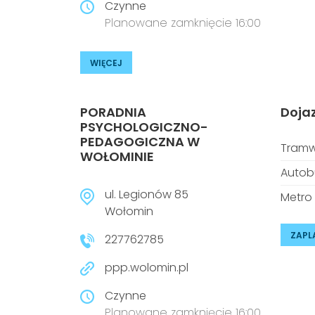
Czynne
Planowane zamknięcie 16:00
WIĘCEJ
PORADNIA
Doja
PSYCHOLOGICZNO-
PEDAGOGICZNA W
Tramw
WOŁOMINIE
Autob
ul. Legionów 85
Metro
Wołomin
ZAPL
227762785
ppp.wolomin.pl
Czynne
Planowane zamknięcie 16:00