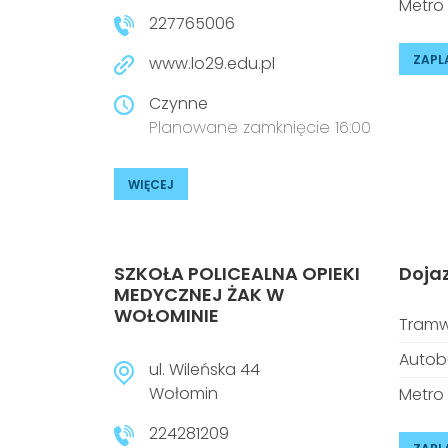
Metro
227765006
ZAPL
www.lo29.edu.pl
Czynne
Planowane zamknięcie 16:00
WIĘCEJ
SZKOŁA POLICEALNA OPIEKI
Doja
MEDYCZNEJ ŻAK W
WOŁOMINIE
Tramw
Autob
ul. Wileńska 44
Wołomin
Metro
224281209