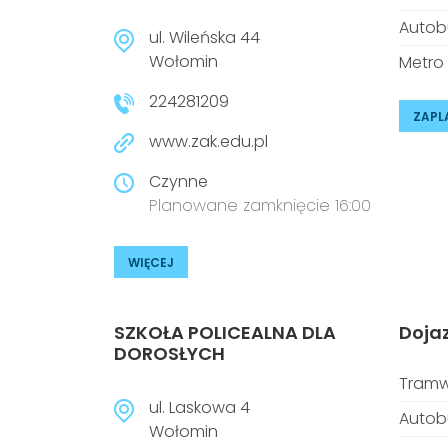
Autob
ul. Wileńska 44
Wołomin
Metro
224281209
ZAPL
www.zak.edu.pl
Czynne
Planowane zamknięcie 16:00
WIĘCEJ
SZKOŁA POLICEALNA DLA
Doja
DOROSŁYCH
Tramw
ul. Laskowa 4
Autob
Wołomin