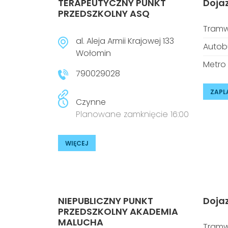
TERAPEUTYCZNY PUNKT
Doja
PRZEDSZKOLNY ASQ
Tramw
al. Aleja Armii Krajowej 133
Autob
Wołomin
Metro
790029028
ZAPL
Czynne
Planowane zamknięcie 16:00
WIĘCEJ
NIEPUBLICZNY PUNKT
Doja
PRZEDSZKOLNY AKADEMIA
MALUCHA
Tramw