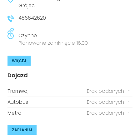
niepełnosprawnościami
Grójec
Urządzenia IoT
486642620
T
Prawo
Prawa osób z niepełnosprawnościami
Czynne
Planowane zamknięcie 16:00
T
Aktualności
WIĘCEJ
Dojazd
Tramwaj
Brak podanych linii
Autobus
Brak podanych linii
Metro
Brak podanych linii
ZAPLANUJ