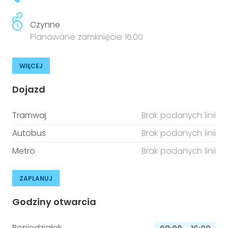
Czynne
Planowane zamknięcie 16:00
WIĘCEJ
Dojazd
Tramwaj
Brak podanych linii
Autobus
Brak podanych linii
Metro
Brak podanych linii
ZAPLANUJ
Godziny otwarcia
Poniedziałek