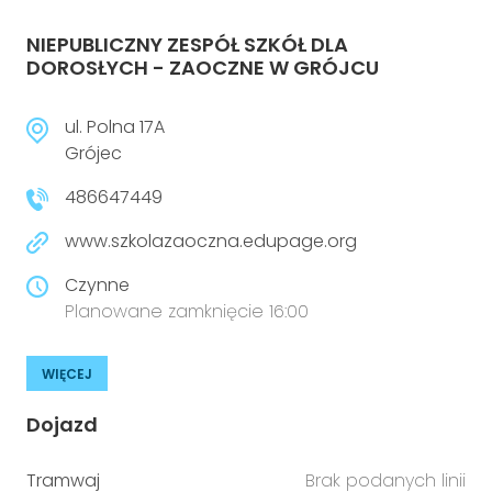
NIEPUBLICZNY ZESPÓŁ SZKÓŁ DLA
DOROSŁYCH - ZAOCZNE W GRÓJCU
ul. Polna 17A
Grójec
486647449
www.szkolazaoczna.edupage.org
Czynne
Planowane zamknięcie 16:00
WIĘCEJ
Dojazd
Tramwaj
Brak podanych linii