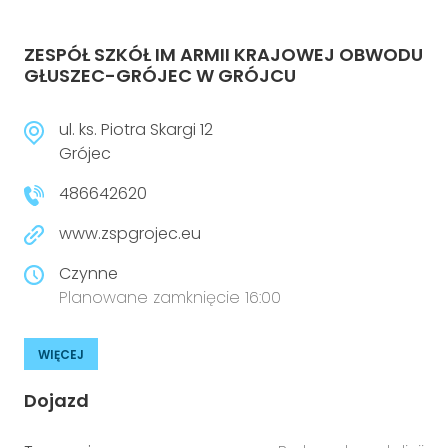
ZESPÓŁ SZKÓŁ IM ARMII KRAJOWEJ OBWODU
GŁUSZEC-GRÓJEC W GRÓJCU
ul. ks. Piotra Skargi 12
Grójec
486642620
www.zspgrojec.eu
Czynne
Planowane zamknięcie 16:00
WIĘCEJ
Dojazd