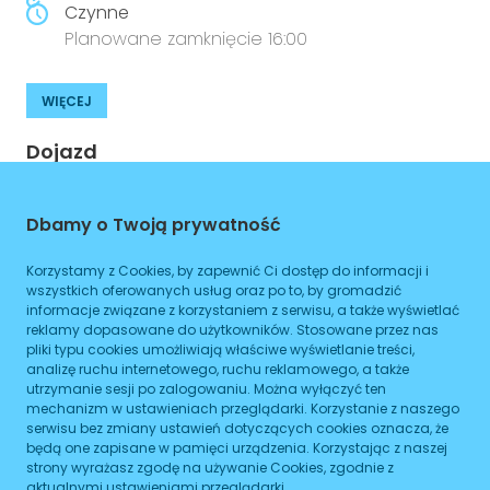
Czynne
Planowane zamknięcie 16:00
WIĘCEJ
Dojazd
Tramwaj
Brak podanych linii
Dbamy o Twoją prywatność
Autobus
Brak podanych linii
Korzystamy z Cookies, by zapewnić Ci dostęp do informacji i
Metro
Brak podanych linii
wszystkich oferowanych usług oraz po to, by gromadzić
informacje związane z korzystaniem z serwisu, a także wyświetlać
reklamy dopasowane do użytkowników. Stosowane przez nas
ZAPLANUJ
pliki typu cookies umożliwiają właściwe wyświetlanie treści,
analizę ruchu internetowego, ruchu reklamowego, a także
Godziny otwarcia
utrzymanie sesji po zalogowaniu. Można wyłączyć ten
mechanizm w ustawieniach przeglądarki. Korzystanie z naszego
serwisu bez zmiany ustawień dotyczących cookies oznacza, że
Poniedziałek
będą one zapisane w pamięci urządzenia. Korzystając z naszej
08:00
-
16:00
strony wyrażasz zgodę na używanie Cookies, zgodnie z
aktualnymi ustawieniami przeglądarki.