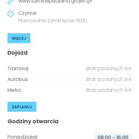
www.szkolaspecjalna.grojec.pl
Czynne
Planowane zamknięcie 16:00
WIĘCEJ
Dojazd
Tramwaj
Brak podanych linii
Autobus
Brak podanych linii
Metro
Brak podanych linii
ZAPLANUJ
Godziny otwarcia
Poniedziałek
08:00
-
16:00