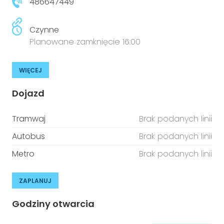
486647449
Czynne
Planowane zamknięcie 16:00
WIĘCEJ
Dojazd
Tramwaj
Brak podanych linii
Autobus
Brak podanych linii
Metro
Brak podanych linii
ZAPLANUJ
Godziny otwarcia