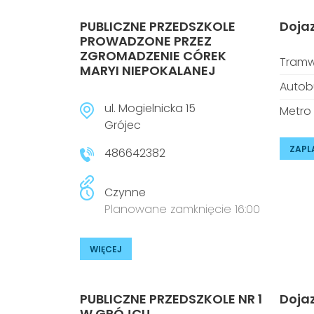
PUBLICZNE PRZEDSZKOLE
Doja
PROWADZONE PRZEZ
ZGROMADZENIE CÓREK
Tramw
MARYI NIEPOKALANEJ
Autob
ul. Mogielnicka 15
Metro
Grójec
ZAPL
486642382
Czynne
Planowane zamknięcie 16:00
WIĘCEJ
PUBLICZNE PRZEDSZKOLE NR 1
Doja
W GRÓJCU