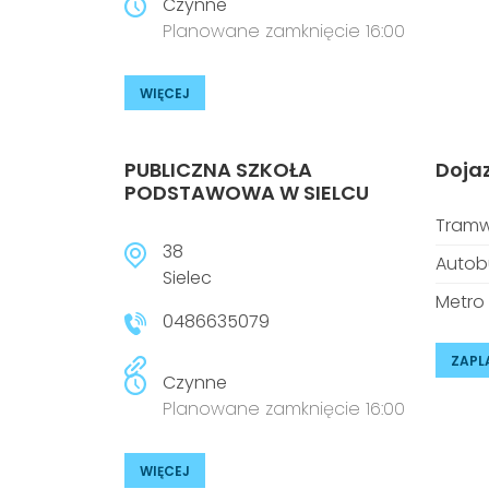
Czynne
Planowane zamknięcie 16:00
WIĘCEJ
PUBLICZNA SZKOŁA
Doja
PODSTAWOWA W SIELCU
Tramw
38
Autob
Sielec
Metro
0486635079
ZAPL
Czynne
Planowane zamknięcie 16:00
WIĘCEJ