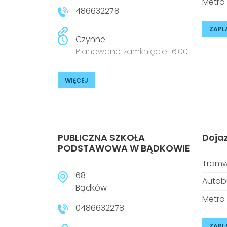
Metro
486632278
ZAPL
Czynne
Planowane zamknięcie 16:00
WIĘCEJ
PUBLICZNA SZKOŁA
Doja
PODSTAWOWA W BĄDKOWIE
Tramw
68
Autob
Bądków
Metro
0486632278
ZAPL