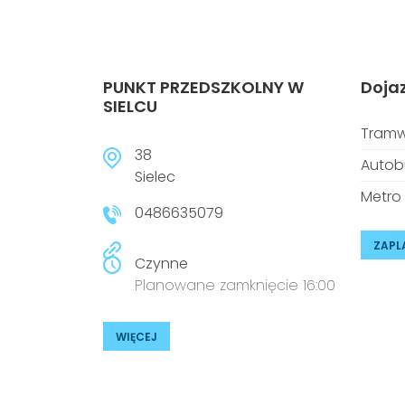
PUNKT PRZEDSZKOLNY W
Doja
SIELCU
Tramw
38
Autob
Sielec
Metro
0486635079
ZAPL
Czynne
Planowane zamknięcie 16:00
WIĘCEJ