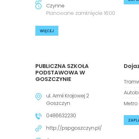
Czynne
Planowane zamknięcie 16:00
WIĘCEJ
PUBLICZNA SZKOŁA
Doja
PODSTAWOWA W
GOSZCZYNIE
Tramw
Autob
ul. Armii Krajowej 2
Goszczyn
Metro
0486632230
ZAPL
http://pspgoszczyn.pl/