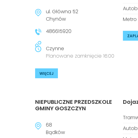
Autob
ul. Główna 52
Chynów
Metro
486615920
ZAPL
Czynne
Planowane zamknięcie 16:00
WIĘCEJ
NIEPUBLICZNE PRZEDSZKOLE
Doja
GMINY GOSZCZYN
Tramw
68
Autob
Bądków