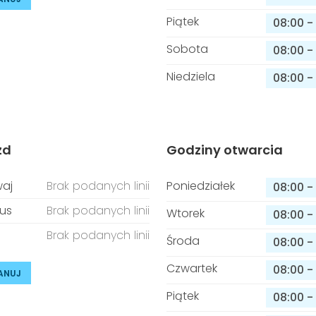
Piątek
08:00
-
Sobota
08:00
-
Niedziela
08:00
-
zd
Godziny otwarcia
aj
Brak podanych linii
Poniedziałek
08:00
-
us
Brak podanych linii
Wtorek
08:00
-
Brak podanych linii
Środa
08:00
-
Czwartek
08:00
-
ANUJ
Piątek
08:00
-