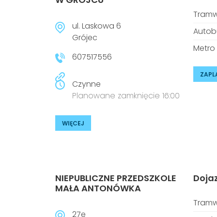
Tramw
ul. Laskowa 6
Autob
Grójec
Metro
607517556
ZAPL
Czynne
Planowane zamknięcie 16:00
WIĘCEJ
NIEPUBLICZNE PRZEDSZKOLE
Doja
MAŁA ANTONÓWKA
Tramw
27e