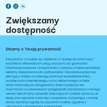
Zwiększamy
dostępność
budynków i miejskich
przestrzeni
Dbamy o Twoją prywatność
publicznych osobom
Korzystamy z Cookies, by zapewnić Ci dostęp do informacji i
ze specjalnymi
wszystkich oferowanych usług oraz po to, by gromadzić
informacje związane z korzystaniem z serwisu, a także wyświetlać
potrzebami
reklamy dopasowane do użytkowników. Stosowane przez nas
pliki typu cookies umożliwiają właściwe wyświetlanie treści,
analizę ruchu internetowego, ruchu reklamowego, a także
utrzymanie sesji po zalogowaniu. Można wyłączyć ten
Cookies
Polityka prywatności
Regulamin
mechanizm w ustawieniach przeglądarki. Korzystanie z naszego
serwisu bez zmiany ustawień dotyczących cookies oznacza, że
będą one zapisane w pamięci urządzenia. Korzystając z naszej
strony wyrażasz zgodę na używanie Cookies, zgodnie z
aktualnymi ustawieniami przeglądarki.