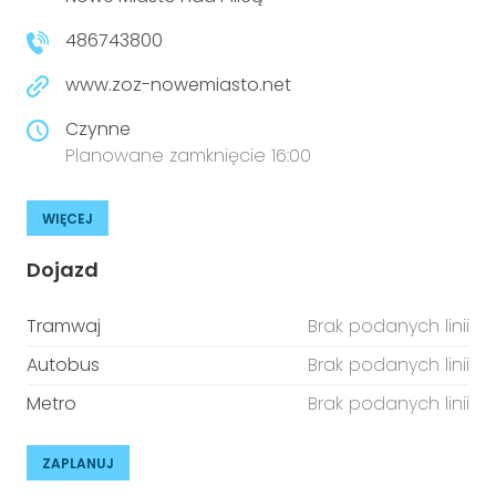
niepełnosprawnościami
Urządzenia IoT
486743800
T
Prawo
www.zoz-nowemiasto.net
Prawa osób z niepełnosprawnościami
Czynne
Planowane zamknięcie 16:00
T
Aktualności
WIĘCEJ
Dojazd
Tramwaj
Brak podanych linii
Autobus
Brak podanych linii
Metro
Brak podanych linii
ZAPLANUJ