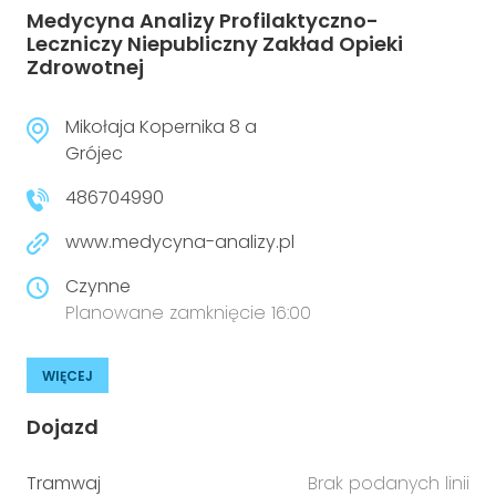
Medycyna Analizy Profilaktyczno-
Leczniczy Niepubliczny Zakład Opieki
Zdrowotnej
Mikołaja Kopernika 8 a
Grójec
486704990
www.medycyna-analizy.pl
Czynne
Planowane zamknięcie 16:00
WIĘCEJ
Dojazd
Tramwaj
Brak podanych linii