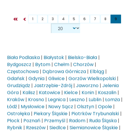
1
2
3
4
5
6
7
8
9
Biała Podlaska
|
Białystok
|
Bielsko-Biała
|
Bydgoszcz
|
Bytom
|
Chełm
|
Chorzów
|
Częstochowa
|
Dąbrowa Górnicza
|
Elbląg
|
Gdańsk
|
Gdynia
|
Gliwice
|
Gorzów Wielkopolski
|
Grudziądz
|
Jastrzębie-Zdrój
|
Jaworzno
|
Jelenia
Góra
|
Kalisz
|
Katowice
|
Kielce
|
Konin
|
Koszalin
|
Kraków
|
Krosno
|
Legnica
|
Leszno
|
Lublin
|
Łomża
|
Łódź
|
Mysłowice
|
Nowy Sącz
|
Olsztyn
|
Opole
|
Ostrołęka
|
Piekary Śląskie
|
Piotrków Trybunalski
|
Płock
|
Poznań
|
Przemyśl
|
Radom
|
Ruda Śląska
|
Rybnik
|
Rzeszów
|
Siedlce
|
Siemianowice Śląskie
|