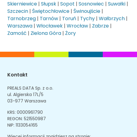
Skierniewice
|
Słupsk
|
Sopot
|
Sosnowiec
|
Suwałki
|
Szczecin
|
Świętochłowice
|
Świnoujście
|
Tarnobrzeg
|
Tarnów
|
Toruń
|
Tychy
|
Wałbrzych
|
Warszawa
|
Włocławek
|
Wrocław
|
Zabrze
|
Zamość
|
Zielona Góra
|
Żory
Kontakt
PREALS DATA Sp. z o.o.
ul. Algierska 17L/5
03-977 Warszawa
KRS: 0000961790
REGON: 521550987
NIP: 1133054165
Więcej informacji znajdziesz na stronie: