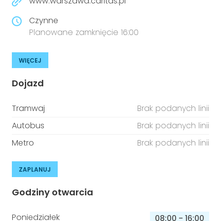
www.warszawa.caritas.pl
Czynne
Planowane zamknięcie 16:00
WIĘCEJ
Dojazd
Tramwaj
Brak podanych linii
Autobus
Brak podanych linii
Metro
Brak podanych linii
ZAPLANUJ
Godziny otwarcia
Poniedziałek
08:00
-
16:00