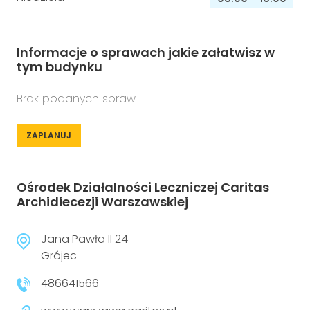
Informacje o sprawach jakie załatwisz w
tym budynku
Brak podanych spraw
ZAPLANUJ
Ośrodek Działalności Leczniczej Caritas
Archidiecezji Warszawskiej
Jana Pawła II 24
Grójec
486641566