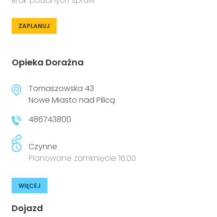
Brak podanych spraw
ZAPLANUJ
Opieka Doraźna
Tomaszowska 43
Nowe Miasto nad Pilicą
486743800
Czynne
Planowane zamknięcie 16:00
WIĘCEJ
Dojazd