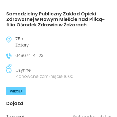
Samodzielny Publiczny Zakład Opieki
Zdrowotnej w Nowym Mieście nad Pilicą-
filia Ośrodek Zdrowia w Żdżarach
75c
Żdżary
048674-41-23
Czynne
Planowane zamknięcie 16:00
WIĘCEJ
Dojazd
Tramwaj
Brak podanych linii