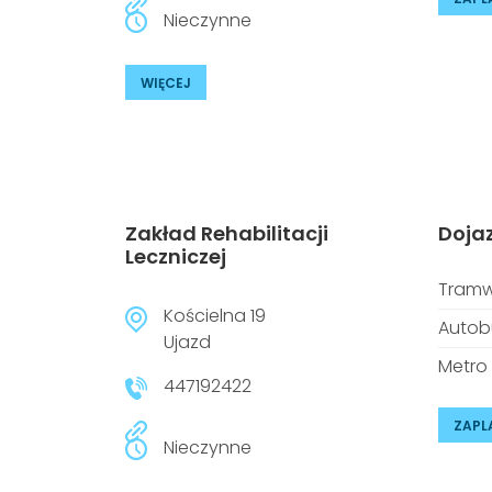
Nieczynne
WIĘCEJ
Zakład Rehabilitacji
Doja
Leczniczej
Tramw
Kościelna 19
Autob
Ujazd
Metro
447192422
ZAPL
Nieczynne