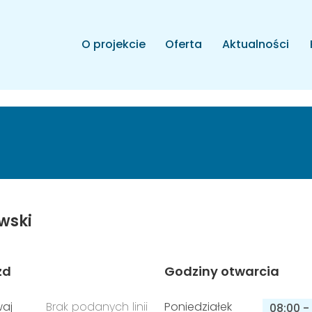
O projekcie
Oferta
Aktualności
wski
zd
Godziny otwarcia
aj
Brak podanych linii
Poniedziałek
08:00
-