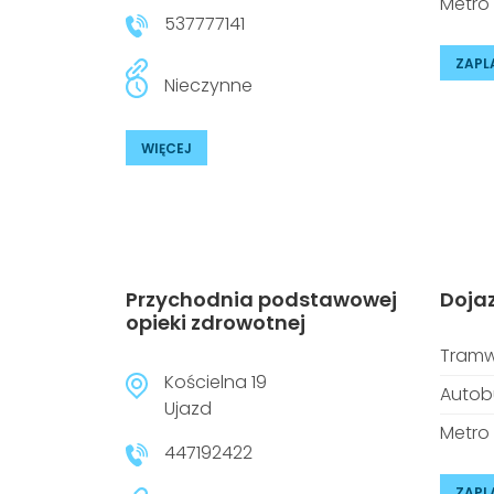
Metro
537777141
ZAPL
Nieczynne
WIĘCEJ
Przychodnia podstawowej
Doja
opieki zdrowotnej
Tramw
Kościelna 19
Autob
Ujazd
Metro
447192422
ZAPL