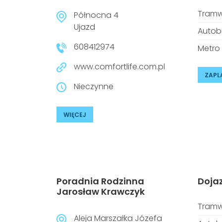
Tramw
Północna 4
Ujazd
Autob
608412974
Metro
www.comfortlife.com.pl
ZAPL
Nieczynne
WIĘCEJ
Poradnia Rodzinna
Doja
Jarosław Krawczyk
Tramw
Aleja Marszałka Józefa