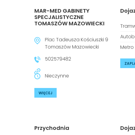
MAR-MED GABINETY
Doja
SPECJALISTYCZNE
TOMASZÓW MAZOWIECKI
Tramw
Autob
Plac Tadeusza Kościuszki 9
Tomaszów Mazowiecki
Metro
502579482
ZAPL
Nieczynne
WIĘCEJ
Przychodnia
Doja