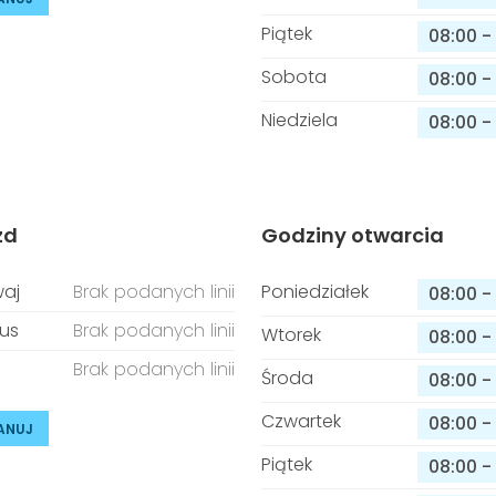
Piątek
08:00
-
Sobota
08:00
-
Niedziela
08:00
-
zd
Godziny otwarcia
aj
Brak podanych linii
Poniedziałek
08:00
-
us
Brak podanych linii
Wtorek
08:00
-
Brak podanych linii
Środa
08:00
-
Czwartek
08:00
-
ANUJ
Piątek
08:00
-