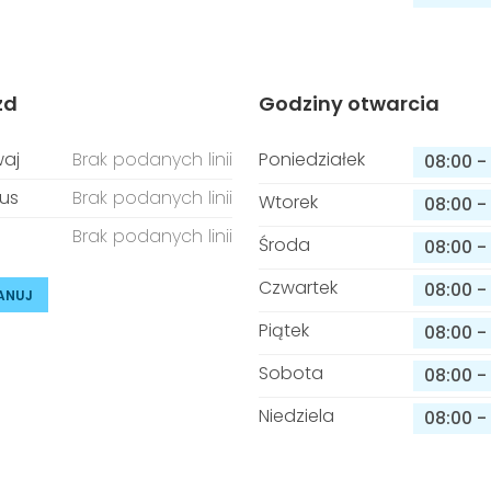
zd
Godziny otwarcia
aj
Brak podanych linii
Poniedziałek
08:00
-
us
Brak podanych linii
Wtorek
08:00
-
Brak podanych linii
Środa
08:00
-
Czwartek
08:00
-
ANUJ
Piątek
08:00
-
Sobota
08:00
-
Niedziela
08:00
-