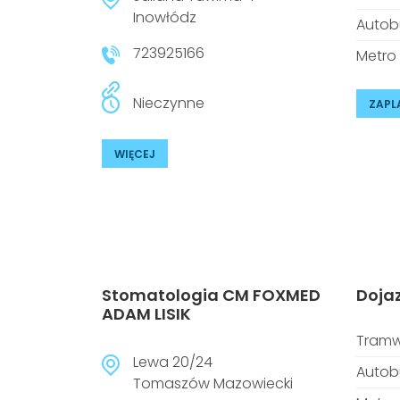
Inowłódz
Autob
723925166
Metro
Nieczynne
ZAPL
WIĘCEJ
Stomatologia CM FOXMED
Doja
ADAM LISIK
Tramw
Lewa 20/24
Autob
Tomaszów Mazowiecki