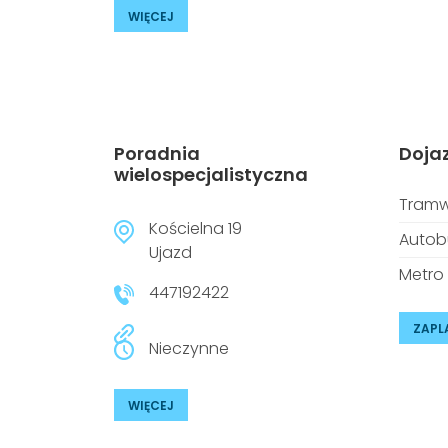
WIĘCEJ
Poradnia
Doja
wielospecjalistyczna
Tramw
Kościelna 19
Autob
Ujazd
Metro
447192422
ZAPL
Nieczynne
WIĘCEJ