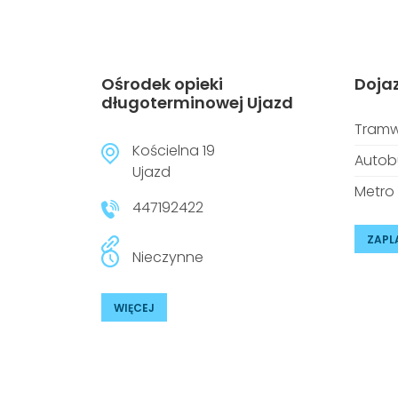
Ośrodek opieki
Doja
długoterminowej Ujazd
Tramw
Kościelna 19
Autob
Ujazd
Metro
447192422
ZAPL
Nieczynne
WIĘCEJ