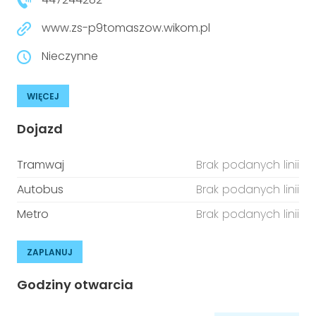
www.zs-p9tomaszow.wikom.pl
Nieczynne
WIĘCEJ
Dojazd
Tramwaj
Brak podanych linii
Autobus
Brak podanych linii
Metro
Brak podanych linii
ZAPLANUJ
Godziny otwarcia