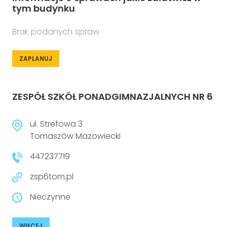
tym budynku
Brak podanych spraw
ZAPLANUJ
ZESPÓŁ SZKÓŁ PONADGIMNAZJALNYCH NR 6
ul. Strefowa 3
Tomaszów Mazowiecki
447237719
zsp6tom.pl
Nieczynne
WIĘCEJ