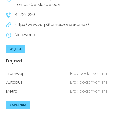
niepełnosprawnościami
Tomaszów Mazowiecki
Urządzenia IoT
447231220
T
Prawo
http://www.zs-p3tomaszow.wikom.pl/
Prawa osób z niepełnosprawnościami
Nieczynne
T
Aktualności
WIĘCEJ
Dojazd
Tramwaj
Brak podanych linii
Autobus
Brak podanych linii
Metro
Brak podanych linii
ZAPLANUJ