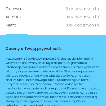
Tramwaj
Brak podanych linii
Autobus
Brak podanych linii
Metro
Brak podanych linii
ZAPLANUJ
Godziny otwarcia
Dbamy o Twoją prywatność
Korzystamy z Cookies, by zapewnić Ci dostęp do informacji i
Poniedziałek
08:00
-
16:00
wszystkich oferowanych usług oraz po to, by gromadzić
informacje związane z korzystaniem z serwisu, a także wyświetlać
Wtorek
08:00
-
16:00
reklamy dopasowane do użytkowników. Stosowane przez nas
pliki typu cookies umożliwiają właściwe wyświetlanie treści,
Środa
08:00
-
16:00
analizę ruchu internetowego, ruchu reklamowego, a także
utrzymanie sesji po zalogowaniu. Można wyłączyć ten
Czwartek
mechanizm w ustawieniach przeglądarki. Korzystanie z naszego
08:00
-
16:00
serwisu bez zmiany ustawień dotyczących cookies oznacza, że
będą one zapisane w pamięci urządzenia. Korzystając z naszej
Piątek
08:00
-
16:00
strony wyrażasz zgodę na używanie Cookies, zgodnie z
aktualnymi ustawieniami przeglądarki.