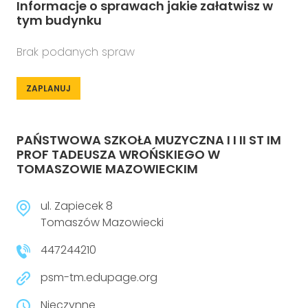
Informacje o sprawach jakie załatwisz w
tym budynku
Brak podanych spraw
ZAPLANUJ
PAŃSTWOWA SZKOŁA MUZYCZNA I I II ST IM
PROF TADEUSZA WROŃSKIEGO W
TOMASZOWIE MAZOWIECKIM
ul. Zapiecek 8
Tomaszów Mazowiecki
447244210
psm-tm.edupage.org
Nieczynne