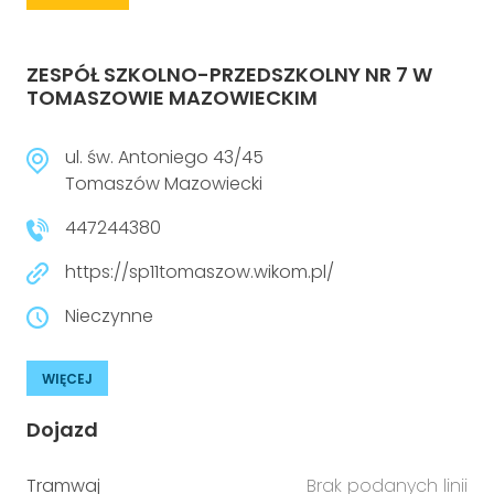
ZESPÓŁ SZKOLNO-PRZEDSZKOLNY NR 7 W
TOMASZOWIE MAZOWIECKIM
ul. św. Antoniego 43/45
Tomaszów Mazowiecki
447244380
https://sp11tomaszow.wikom.pl/
Nieczynne
WIĘCEJ
Dojazd
Tramwaj
Brak podanych linii