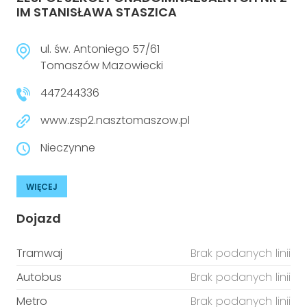
IM STANISŁAWA STASZICA
ul. św. Antoniego 57/61
Tomaszów Mazowiecki
447244336
www.zsp2.nasztomaszow.pl
Nieczynne
WIĘCEJ
Dojazd
Tramwaj
Brak podanych linii
Autobus
Brak podanych linii
Metro
Brak podanych linii