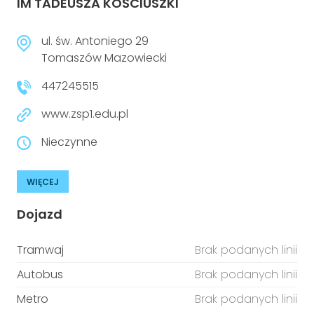
IM TADEUSZA KOŚCIUSZKI
ul. św. Antoniego 29
Tomaszów Mazowiecki
447245515
www.zsp1.edu.pl
Nieczynne
WIĘCEJ
Dojazd
Tramwaj
Brak podanych linii
Autobus
Brak podanych linii
Metro
Brak podanych linii