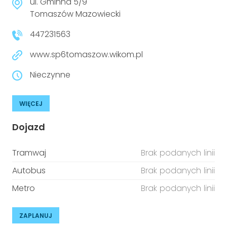
ul. Gminna 5/9
Tomaszów Mazowiecki
447231563
www.sp6tomaszow.wikom.pl
Nieczynne
WIĘCEJ
Dojazd
Tramwaj
Brak podanych linii
Autobus
Brak podanych linii
Metro
Brak podanych linii
ZAPLANUJ