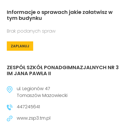
Informacje o sprawach jakie załatwisz w
tym budynku
Brak podanych spraw
ZAPLANUJ
ZESPÓŁ SZKÓŁ PONADGIMNAZJALNYCH NR 3
IM JANA PAWŁA II
ul. Legionów 47
Tomaszów Mazowiecki
447245641
www.zsp3.tm.pl