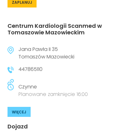
ZAPLANUJ
Centrum Kardiologii Scanmed w
Tomaszowie Mazowieckim
Jana Pawła II 35
Tomaszów Mazowiecki
447865110
Czynne
Planowane zamknięcie 16:00
WIĘCEJ
Dojazd