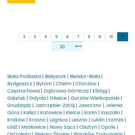
2
3
4
5
6
7
8
9
10
11
Biała Podlaska
|
Białystok
|
Bielsko-Biała
|
Bydgoszcz
|
Bytom
|
Chełm
|
Chorzów
|
Częstochowa
|
Dąbrowa Górnicza
|
Elbląg
|
Gdańsk
|
Gdynia
|
Gliwice
|
Gorzów Wielkopolski
|
Grudziądz
|
Jastrzębie-Zdrój
|
Jaworzno
|
Jelenia
Góra
|
Kalisz
|
Katowice
|
Kielce
|
Konin
|
Koszalin
|
Kraków
|
Krosno
|
Legnica
|
Leszno
|
Lublin
|
Łomża
|
Łódź
|
Mysłowice
|
Nowy Sącz
|
Olsztyn
|
Opole
|
Ostrołęka
|
Piekary Śląskie
|
Piotrków Trybunalski
|