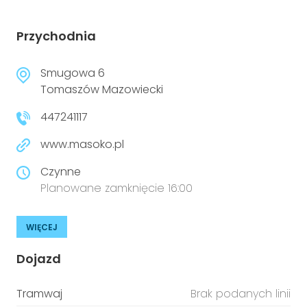
Przychodnia
Smugowa 6
Tomaszów Mazowiecki
447241117
www.masoko.pl
Czynne
Planowane zamknięcie 16:00
WIĘCEJ
Dojazd
Tramwaj
Brak podanych linii