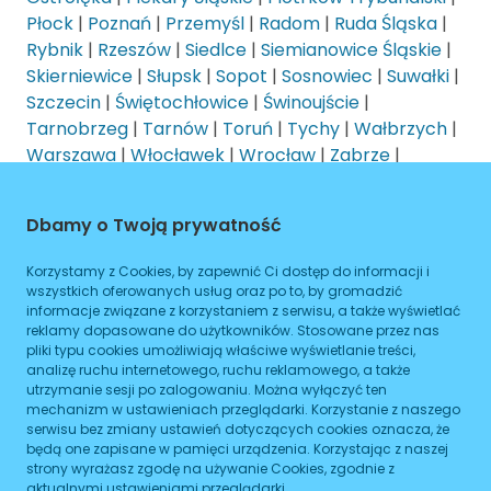
Płock
|
Poznań
|
Przemyśl
|
Radom
|
Ruda Śląska
|
Rybnik
|
Rzeszów
|
Siedlce
|
Siemianowice Śląskie
|
Skierniewice
|
Słupsk
|
Sopot
|
Sosnowiec
|
Suwałki
|
Szczecin
|
Świętochłowice
|
Świnoujście
|
Tarnobrzeg
|
Tarnów
|
Toruń
|
Tychy
|
Wałbrzych
|
Warszawa
|
Włocławek
|
Wrocław
|
Zabrze
|
Zamość
|
Zielona Góra
|
Żory
Dbamy o Twoją prywatność
Korzystamy z Cookies, by zapewnić Ci dostęp do informacji i
wszystkich oferowanych usług oraz po to, by gromadzić
informacje związane z korzystaniem z serwisu, a także wyświetlać
Kontakt
reklamy dopasowane do użytkowników. Stosowane przez nas
pliki typu cookies umożliwiają właściwe wyświetlanie treści,
analizę ruchu internetowego, ruchu reklamowego, a także
PREALS DATA Sp. z o.o.
utrzymanie sesji po zalogowaniu. Można wyłączyć ten
ul. Algierska 17L/5
mechanizm w ustawieniach przeglądarki. Korzystanie z naszego
03-977 Warszawa
serwisu bez zmiany ustawień dotyczących cookies oznacza, że
będą one zapisane w pamięci urządzenia. Korzystając z naszej
KRS: 0000961790
strony wyrażasz zgodę na używanie Cookies, zgodnie z
REGON: 521550987
aktualnymi ustawieniami przeglądarki.