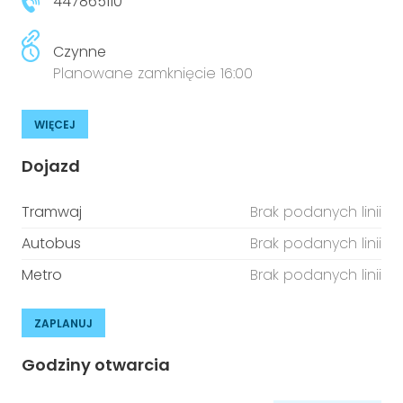
447865110
Czynne
Planowane zamknięcie 16:00
WIĘCEJ
Dojazd
Tramwaj
Brak podanych linii
Autobus
Brak podanych linii
Metro
Brak podanych linii
ZAPLANUJ
Godziny otwarcia