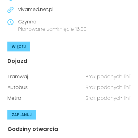
vivamed.net.pl
Czynne
Planowane zamknięcie 16:00
WIĘCEJ
Dojazd
Tramwaj
Brak podanych linii
Autobus
Brak podanych linii
Metro
Brak podanych linii
ZAPLANUJ
Godziny otwarcia