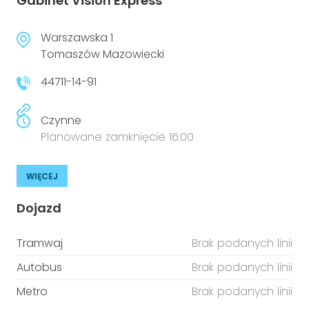
Gabinet Vision Express
Warszawska 1
Tomaszów Mazowiecki
44711-14-91
Czynne
Planowane zamknięcie 16:00
WIĘCEJ
Dojazd
Tramwaj
Brak podanych linii
Autobus
Brak podanych linii
Metro
Brak podanych linii