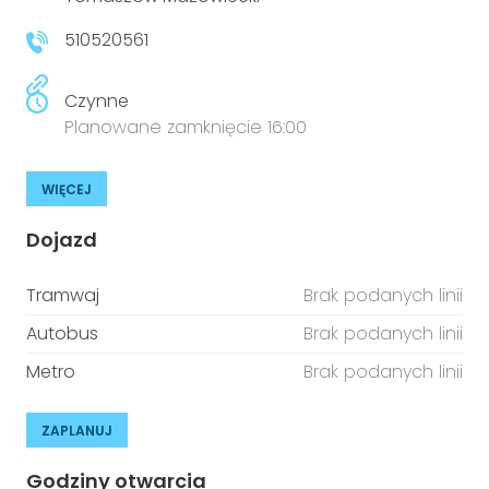
niepełnosprawnościami
Urządzenia IoT
510520561
T
Prawo
Czynne
Prawa osób z niepełnosprawnościami
Planowane zamknięcie 16:00
T
Aktualności
WIĘCEJ
Dojazd
Tramwaj
Brak podanych linii
Autobus
Brak podanych linii
Metro
Brak podanych linii
ZAPLANUJ
Godziny otwarcia