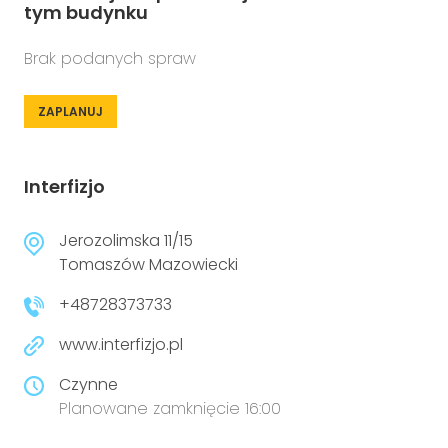
tym budynku
Brak podanych spraw
ZAPLANUJ
Interfizjo
Jerozolimska 11/15
Tomaszów Mazowiecki
+48728373733
www.interfizjo.pl
Czynne
Planowane zamknięcie 16:00