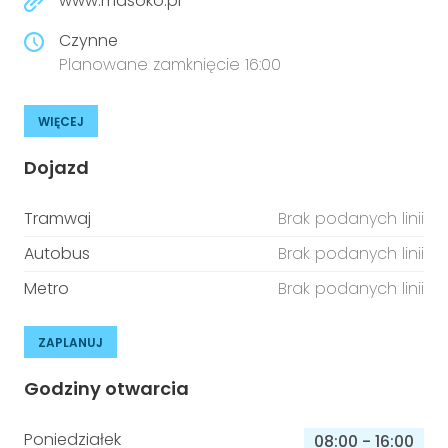
www.masoko.pl
Czynne
Planowane zamknięcie 16:00
WIĘCEJ
Dojazd
Tramwaj
Brak podanych linii
Autobus
Brak podanych linii
Metro
Brak podanych linii
ZAPLANUJ
Godziny otwarcia
Poniedziałek
08:00
-
16:00