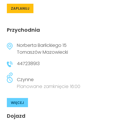
ZAPLANUJ
Przychodnia
Norberta Barlickiego 15
Tomaszów Mazowiecki
447238913
Czynne
Planowane zamknięcie 16:00
WIĘCEJ
Dojazd