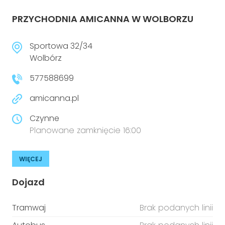
PRZYCHODNIA AMICANNA W WOLBORZU
Sportowa 32/34
Wolbórz
577588699
amicanna.pl
Czynne
Planowane zamknięcie 16:00
WIĘCEJ
Dojazd
Tramwaj
Brak podanych linii