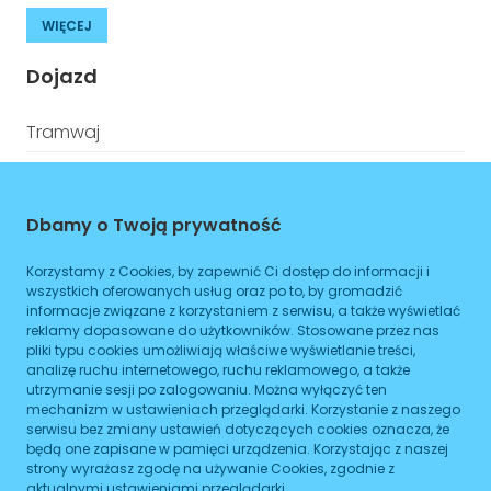
WIĘCEJ
Dojazd
Tramwaj
Autobus
Metro
Dbamy o Twoją prywatność
ZAPLANUJ
Korzystamy z Cookies, by zapewnić Ci dostęp do informacji i
wszystkich oferowanych usług oraz po to, by gromadzić
informacje związane z korzystaniem z serwisu, a także wyświetlać
Godziny otwarcia
reklamy dopasowane do użytkowników. Stosowane przez nas
pliki typu cookies umożliwiają właściwe wyświetlanie treści,
analizę ruchu internetowego, ruchu reklamowego, a także
Poniedziałek
08:00
-
17:00
utrzymanie sesji po zalogowaniu. Można wyłączyć ten
mechanizm w ustawieniach przeglądarki. Korzystanie z naszego
Wtorek
08:00
-
17:00
serwisu bez zmiany ustawień dotyczących cookies oznacza, że
będą one zapisane w pamięci urządzenia. Korzystając z naszej
Środa
08:00
-
15:30
strony wyrażasz zgodę na używanie Cookies, zgodnie z
aktualnymi ustawieniami przeglądarki.