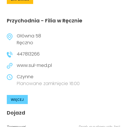
Przychodnia - Filia w Ręcznie
Główna 58
Ręczno
447813266
www.sul-med.pl
Czynne
Planowane zamknięcie 16:00
WIĘCEJ
Dojazd