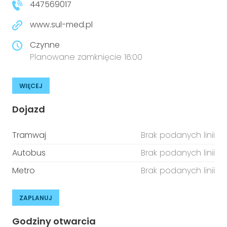
447569017
www.sul-med.pl
Czynne
Planowane zamknięcie 16:00
WIĘCEJ
Dojazd
Tramwaj
Brak podanych linii
Autobus
Brak podanych linii
Metro
Brak podanych linii
ZAPLANUJ
Godziny otwarcia