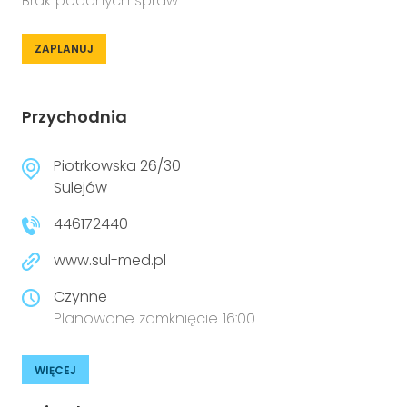
Brak podanych spraw
ZAPLANUJ
Przychodnia
Piotrkowska 26/30
Sulejów
446172440
www.sul-med.pl
Czynne
Planowane zamknięcie 16:00
WIĘCEJ