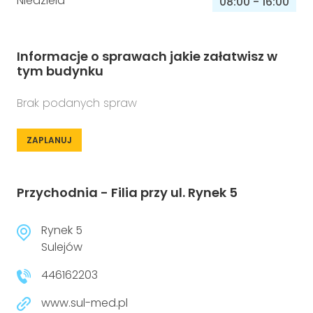
Niedziela
08:00
-
16:00
Informacje o sprawach jakie załatwisz w
tym budynku
Brak podanych spraw
ZAPLANUJ
Przychodnia - Filia przy ul. Rynek 5
Rynek 5
Sulejów
446162203
www.sul-med.pl