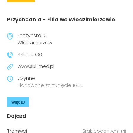
Przychodnia - Filia we Włodzimierzowie
Łęczyńska 10
Włodzimierzów
446160338
www.sul-med.pl
Czynne
Planowane zamknięcie 16:00
WIĘCEJ
Dojazd
Tramwaj
Brak podanych linii