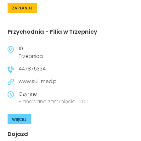
ZAPLANUJ
Przychodnia - Filia w Trzepnicy
10
Trzepnica
447875334
www.sul-med.pl
Czynne
Planowane zamknięcie 16:00
WIĘCEJ
Dojazd