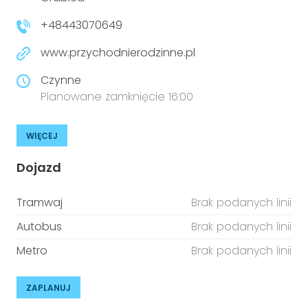
niepełnosprawnościami
Urządzenia IoT
+48443070649
T
Prawo
www.przychodnierodzinne.pl
Prawa osób z niepełnosprawnościami
Czynne
Planowane zamknięcie 16:00
T
Aktualności
WIĘCEJ
Dojazd
Tramwaj
Brak podanych linii
Autobus
Brak podanych linii
Metro
Brak podanych linii
ZAPLANUJ