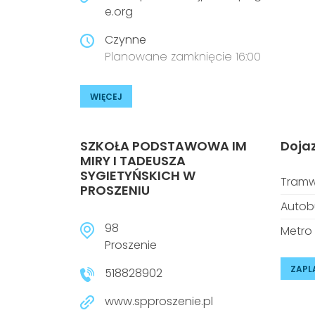
e.org
Czynne
Planowane zamknięcie 16:00
WIĘCEJ
SZKOŁA PODSTAWOWA IM
Doja
MIRY I TADEUSZA
SYGIETYŃSKICH W
Tramw
PROSZENIU
Autob
98
Metro
Proszenie
ZAPL
518828902
www.spproszenie.pl