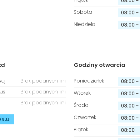
08:00
-
Sobota
08:00
-
Niedziela
08:00
-
zd
Godziny otwarcia
aj
Brak podanych linii
Poniedziałek
08:00
-
us
Brak podanych linii
Wtorek
08:00
-
Brak podanych linii
Środa
08:00
-
Czwartek
08:00
-
ANUJ
Piątek
08:00
-