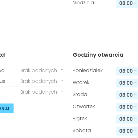
Niedziela
08:00
-
zd
Godziny otwarcia
aj
Brak podanych linii
Poniedziałek
08:00
-
us
Brak podanych linii
Wtorek
08:00
-
Brak podanych linii
Środa
08:00
-
Czwartek
08:00
-
ANUJ
Piątek
08:00
-
Sobota
08:00
-