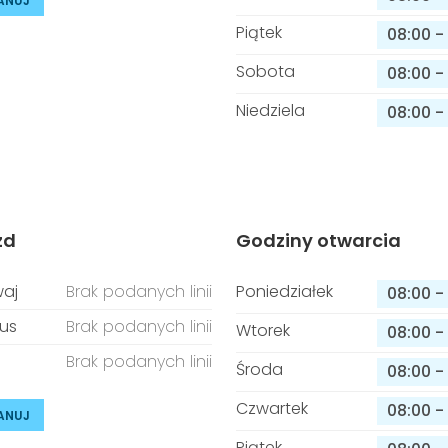
ANUJ
Piątek
08:00
-
Sobota
08:00
-
Niedziela
08:00
-
zd
Godziny otwarcia
aj
Brak podanych linii
Poniedziałek
08:00
-
us
Brak podanych linii
Wtorek
08:00
-
Brak podanych linii
Środa
08:00
-
Czwartek
08:00
-
ANUJ
Piątek