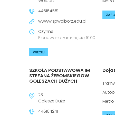
Wolbórz
Metro
446164551
ZAPL
wwww.spwolborz.edu.pl
Czynne
Planowane zamknięcie 16:00
WIĘCEJ
SZKOŁA PODSTAWOWA IM
Doja
STEFANA ŻEROMSKIEGOW
GOLESZACH DUŻYCH
Tramw
Autob
23
Golesze Duże
Metro
446164241