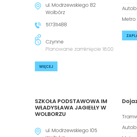
ul. Modrzewskiego 82
Autob
Wolbórz
Metro
517311488
ZAPL
Czynne
Planowane zamknięcie 16:00
WIĘCEJ
SZKOŁA PODSTAWOWA IM
Doja
WŁADYSŁAWA JAGIEŁŁY W
WOLBORZU
Tramw
Autob
ul. Modrzewskiego 105