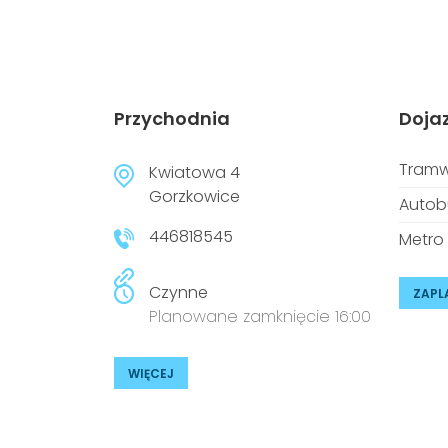
Przychodnia
Doja
Tramw
Kwiatowa 4
Gorzkowice
Autob
446818545
Metro
Czynne
ZAPL
Planowane zamknięcie 16:00
WIĘCEJ