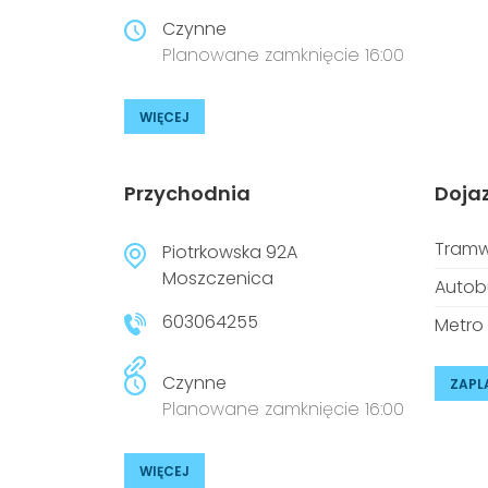
Czynne
Planowane zamknięcie 16:00
WIĘCEJ
Przychodnia
Doja
Tramw
Piotrkowska 92A
Moszczenica
Autob
603064255
Metro
Czynne
ZAPL
Planowane zamknięcie 16:00
WIĘCEJ