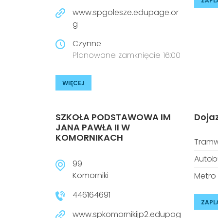
ZAPL
www.spgolesze.edupage.or
g
Czynne
Planowane zamknięcie 16:00
WIĘCEJ
SZKOŁA PODSTAWOWA IM
Doja
JANA PAWŁA II W
KOMORNIKACH
Tramw
Autob
99
Komorniki
Metro
446164691
ZAPL
www.spkomornikijp2.edupag