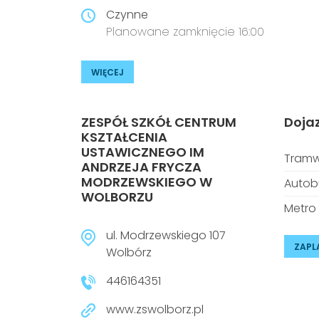
Czynne
Planowane zamknięcie 16:00
WIĘCEJ
ZESPÓŁ SZKÓŁ CENTRUM
Doja
KSZTAŁCENIA
USTAWICZNEGO IM
Tramw
ANDRZEJA FRYCZA
MODRZEWSKIEGO W
Autob
WOLBORZU
Metro
ul. Modrzewskiego 107
ZAPL
Wolbórz
446164351
www.zswolborz.pl