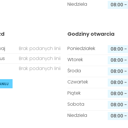
Niedziela
08:00
-
zd
Godziny otwarcia
aj
Brak podanych linii
Poniedziałek
08:00
-
us
Brak podanych linii
Wtorek
08:00
-
Brak podanych linii
Środa
08:00
-
Czwartek
08:00
-
ANUJ
Piątek
08:00
-
Sobota
08:00
-
Niedziela
08:00
-