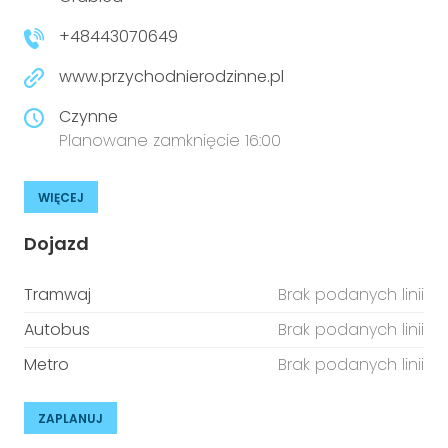
niepełnosprawnościami
Urządzenia IoT
+48443070649
T
Prawo
www.przychodnierodzinne.pl
Prawa osób z niepełnosprawnościami
Czynne
Planowane zamknięcie 16:00
T
Aktualności
WIĘCEJ
Dojazd
Tramwaj
Brak podanych linii
Autobus
Brak podanych linii
Metro
Brak podanych linii
ZAPLANUJ