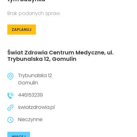
Brak podanych spraw
ZAPLANUJ
Świat Zdrowia Centrum Medyczne, ul.
Trybunalska 12, Gomulin
Trybunalska 12
Gomulin
446153239
swiatzdrowia.pl
Nieczynne
WIĘCEJ