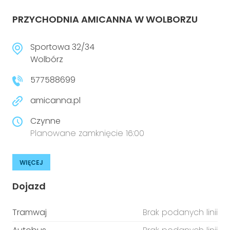
PRZYCHODNIA AMICANNA W WOLBORZU
Sportowa 32/34
Wolbórz
577588699
amicanna.pl
Czynne
Planowane zamknięcie 16:00
WIĘCEJ
Dojazd
Tramwaj
Brak podanych linii