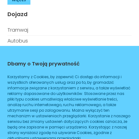
Dojazd
Tramwaj
Autobus
Metro
Dbamy o Twoją prywatność
ZAPLANUJ
Korzystamy z Cookies, by zapewnić Ci dostęp do informacji i
Godziny otwarcia
wszystkich oferowanych usług oraz po to, by gromadzić
informacje związane z korzystaniem z serwisu, a także wyświetlać
reklamy dopasowane do użytkowników. Stosowane przez nas
Poniedziałek
08:00
-
17:00
pliki typu cookies umożliwiają właściwe wyświetlanie treści,
analizę ruchu internetowego, ruchu reklamowego, a także
Wtorek
utrzymanie sesji po zalogowaniu. Można wyłączyć ten
08:00
-
17:00
mechanizm w ustawieniach przeglądarki. Korzystanie z naszego
serwisu bez zmiany ustawień dotyczących cookies oznacza, że
Środa
08:00
-
15:30
będą one zapisane w pamięci urządzenia. Korzystając z naszej
strony wyrażasz zgodę na używanie Cookies, zgodnie z
Czwartek
08:00
-
17:00
aktualnymi ustawieniami przeglądarki.