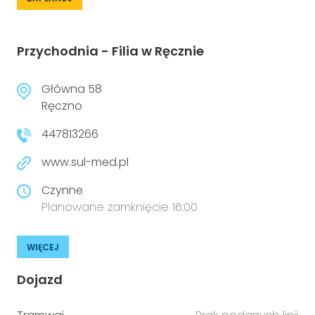
Przychodnia - Filia w Ręcznie
Główna 58
Ręczno
447813266
www.sul-med.pl
Czynne
Planowane zamknięcie 16:00
WIĘCEJ
Dojazd