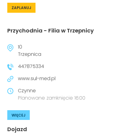
ZAPLANUJ
Przychodnia - Filia w Trzepnicy
10
Trzepnica
447875334
www.sul-med.pl
Czynne
Planowane zamknięcie 16:00
WIĘCEJ
Dojazd