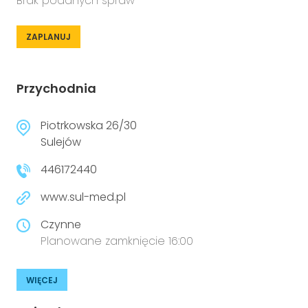
Brak podanych spraw
ZAPLANUJ
Przychodnia
Piotrkowska 26/30
Sulejów
446172440
www.sul-med.pl
Czynne
Planowane zamknięcie 16:00
WIĘCEJ