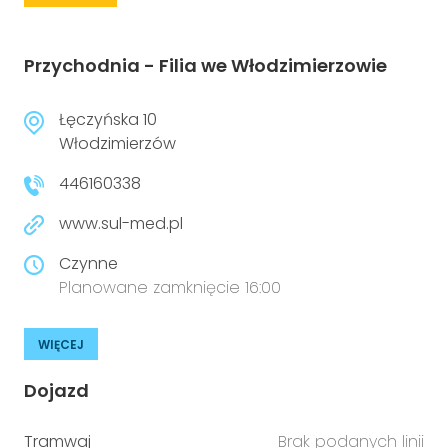
Przychodnia - Filia we Włodzimierzowie
Łęczyńska 10
Włodzimierzów
446160338
www.sul-med.pl
Czynne
Planowane zamknięcie 16:00
WIĘCEJ
Dojazd
Tramwaj
Brak podanych linii