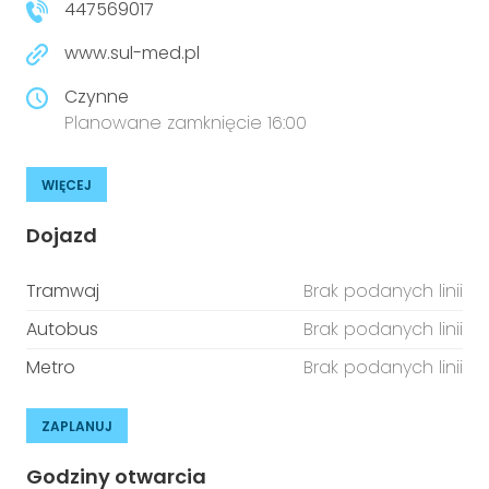
447569017
www.sul-med.pl
Czynne
Planowane zamknięcie 16:00
WIĘCEJ
Dojazd
Tramwaj
Brak podanych linii
Autobus
Brak podanych linii
Metro
Brak podanych linii
ZAPLANUJ
Godziny otwarcia