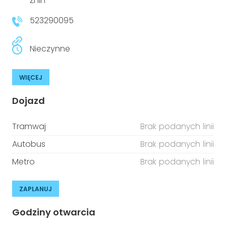
Żnin
523290095
Nieczynne
WIĘCEJ
Dojazd
Tramwaj
Brak podanych linii
Autobus
Brak podanych linii
Metro
Brak podanych linii
ZAPLANUJ
Godziny otwarcia