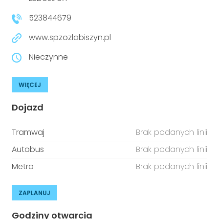
niepełnosprawnościami
Urządzenia IoT
523844679
T
Prawo
www.spzozlabiszyn.pl
Prawa osób z niepełnosprawnościami
Nieczynne
T
Aktualności
WIĘCEJ
Dojazd
Tramwaj
Brak podanych linii
Autobus
Brak podanych linii
Metro
Brak podanych linii
ZAPLANUJ
Godziny otwarcia