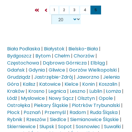
1
2
3
4
5
Biała Podlaska
|
Białystok
|
Bielsko-Biała
|
Bydgoszcz
|
Bytom
|
Chełm
|
Chorzów
|
Częstochowa
|
Dąbrowa Górnicza
|
Elbląg
|
Gdańsk
|
Gdynia
|
Gliwice
|
Gorzów Wielkopolski
|
Grudziądz
|
Jastrzębie-Zdrój
|
Jaworzno
|
Jelenia
Góra
|
Kalisz
|
Katowice
|
Kielce
|
Konin
|
Koszalin
|
Kraków
|
Krosno
|
Legnica
|
Leszno
|
Lublin
|
Łomża
|
Łódź
|
Mysłowice
|
Nowy Sącz
|
Olsztyn
|
Opole
|
Ostrołęka
|
Piekary Śląskie
|
Piotrków Trybunalski
|
Płock
|
Poznań
|
Przemyśl
|
Radom
|
Ruda Śląska
|
Rybnik
|
Rzeszów
|
Siedlce
|
Siemianowice Śląskie
|
Skierniewice
|
Słupsk
|
Sopot
|
Sosnowiec
|
Suwałki
|