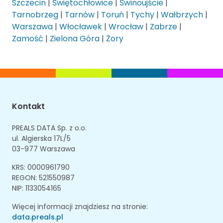
Szczecin
|
Świętochłowice
|
Świnoujście
|
Tarnobrzeg
|
Tarnów
|
Toruń
|
Tychy
|
Wałbrzych
|
Warszawa
|
Włocławek
|
Wrocław
|
Zabrze
|
Zamość
|
Zielona Góra
|
Żory
Kontakt
PREALS DATA Sp. z o.o.
ul. Algierska 17L/5
03-977 Warszawa
KRS: 0000961790
REGON: 521550987
NIP: 1133054165
Więcej informacji znajdziesz na stronie:
data.preals.pl