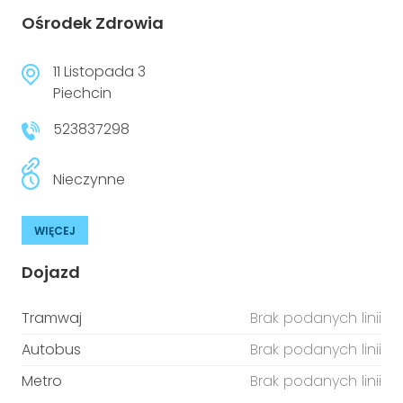
Ośrodek Zdrowia
11 Listopada 3
Piechcin
523837298
Nieczynne
WIĘCEJ
Dojazd
Tramwaj
Brak podanych linii
Autobus
Brak podanych linii
Metro
Brak podanych linii