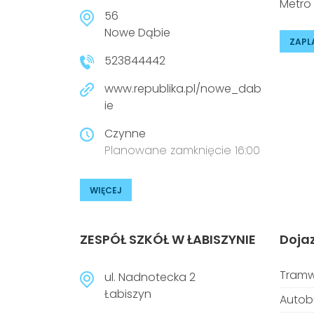
Metro
56
Nowe Dąbie
ZAPL
523844442
www.republika.pl/nowe_dab
ie
Czynne
Planowane zamknięcie 16:00
WIĘCEJ
ZESPÓŁ SZKÓŁ W ŁABISZYNIE
Doja
Tramw
ul. Nadnotecka 2
Łabiszyn
Autob