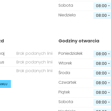
Sobota
08:00
-
Niedziela
08:00
-
zd
Godziny otwarcia
aj
Brak podanych linii
Poniedziałek
08:00
-
us
Brak podanych linii
Wtorek
08:00
-
Brak podanych linii
Środa
08:00
-
Czwartek
08:00
-
ANUJ
Piątek
08:00
-
Sobota
08:00
-