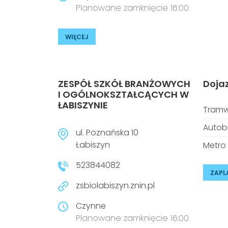
Planowane zamknięcie 16:00
WIĘCEJ
ZESPÓŁ SZKÓŁ BRANŻOWYCH
Doja
I OGÓLNOKSZTAŁCĄCYCH W
ŁABISZYNIE
Tramw
Autob
ul. Poznańska 10
Łabiszyn
Metro
523844082
ZAPL
zsbiolabiszyn.znin.pl
Czynne
Planowane zamknięcie 16:00