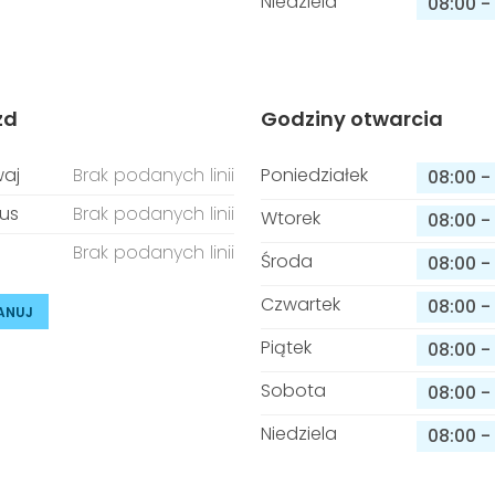
Niedziela
08:00
-
zd
Godziny otwarcia
aj
Brak podanych linii
Poniedziałek
08:00
-
us
Brak podanych linii
Wtorek
08:00
-
Brak podanych linii
Środa
08:00
-
Czwartek
08:00
-
ANUJ
Piątek
08:00
-
Sobota
08:00
-
Niedziela
08:00
-