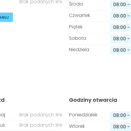
Brak podanych linii
Środa
08:00
-
Czwartek
08:00
-
ANUJ
Piątek
08:00
-
Sobota
08:00
-
Niedziela
08:00
-
zd
Godziny otwarcia
aj
Brak podanych linii
Poniedziałek
08:00
-
us
Brak podanych linii
Wtorek
08:00
-