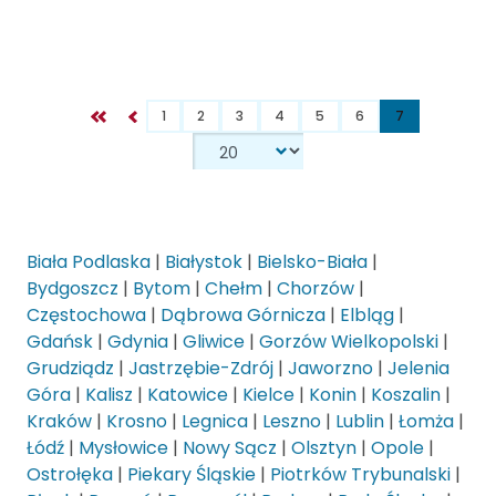
1
2
3
4
5
6
7
Biała Podlaska
|
Białystok
|
Bielsko-Biała
|
Bydgoszcz
|
Bytom
|
Chełm
|
Chorzów
|
Częstochowa
|
Dąbrowa Górnicza
|
Elbląg
|
Gdańsk
|
Gdynia
|
Gliwice
|
Gorzów Wielkopolski
|
Grudziądz
|
Jastrzębie-Zdrój
|
Jaworzno
|
Jelenia
Góra
|
Kalisz
|
Katowice
|
Kielce
|
Konin
|
Koszalin
|
Kraków
|
Krosno
|
Legnica
|
Leszno
|
Lublin
|
Łomża
|
Łódź
|
Mysłowice
|
Nowy Sącz
|
Olsztyn
|
Opole
|
Ostrołęka
|
Piekary Śląskie
|
Piotrków Trybunalski
|