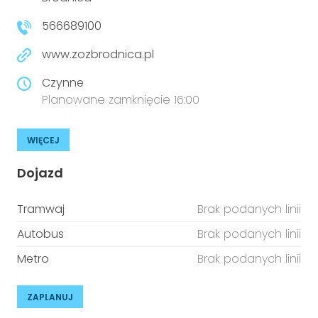
niepełnosprawnościami
Urządzenia IoT
566689100
T
Prawo
www.zozbrodnica.pl
Prawa osób z niepełnosprawnościami
Czynne
Planowane zamknięcie 16:00
T
Aktualności
WIĘCEJ
Dojazd
Tramwaj
Brak podanych linii
Autobus
Brak podanych linii
Metro
Brak podanych linii
ZAPLANUJ