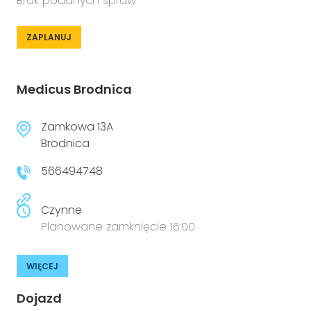
Brak podanych spraw
ZAPLANUJ
Medicus Brodnica
Zamkowa 13A
Brodnica
566494748
Czynne
Planowane zamknięcie 16:00
WIĘCEJ
Dojazd