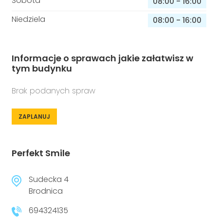
Sobota
08:00
-
16:00
Niedziela
08:00
-
16:00
Informacje o sprawach jakie załatwisz w
tym budynku
Brak podanych spraw
ZAPLANUJ
Perfekt Smile
Sudecka 4
Brodnica
694324135