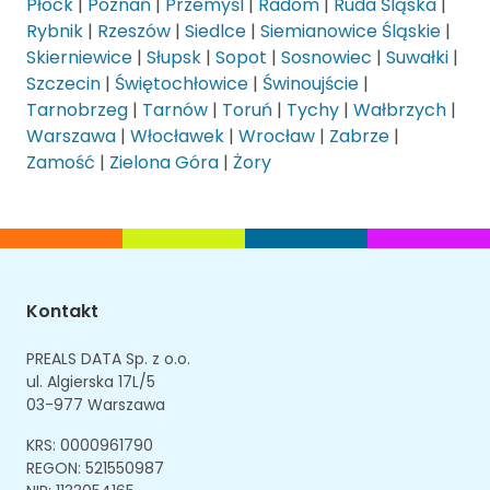
Płock
|
Poznań
|
Przemyśl
|
Radom
|
Ruda Śląska
|
Rybnik
|
Rzeszów
|
Siedlce
|
Siemianowice Śląskie
|
Skierniewice
|
Słupsk
|
Sopot
|
Sosnowiec
|
Suwałki
|
Szczecin
|
Świętochłowice
|
Świnoujście
|
Tarnobrzeg
|
Tarnów
|
Toruń
|
Tychy
|
Wałbrzych
|
Warszawa
|
Włocławek
|
Wrocław
|
Zabrze
|
Zamość
|
Zielona Góra
|
Żory
Kontakt
PREALS DATA Sp. z o.o.
ul. Algierska 17L/5
03-977 Warszawa
KRS: 0000961790
REGON: 521550987