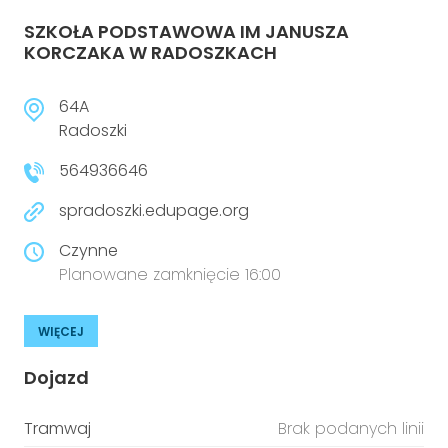
SZKOŁA PODSTAWOWA IM JANUSZA
KORCZAKA W RADOSZKACH
64A
Radoszki
564936646
spradoszki.edupage.org
Czynne
Planowane zamknięcie 16:00
WIĘCEJ
Dojazd
Tramwaj
Brak podanych linii