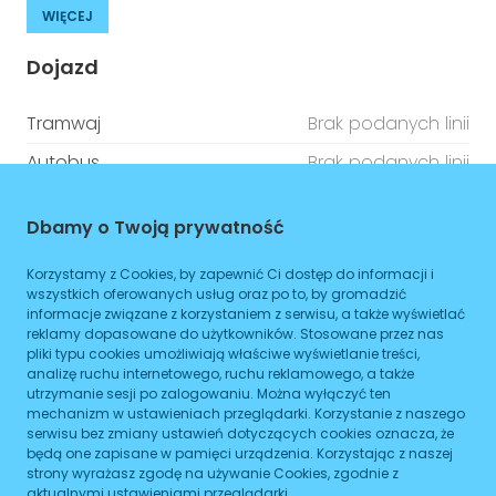
WIĘCEJ
Dojazd
Tramwaj
Brak podanych linii
Autobus
Brak podanych linii
Metro
Brak podanych linii
Dbamy o Twoją prywatność
ZAPLANUJ
Korzystamy z Cookies, by zapewnić Ci dostęp do informacji i
wszystkich oferowanych usług oraz po to, by gromadzić
Godziny otwarcia
informacje związane z korzystaniem z serwisu, a także wyświetlać
reklamy dopasowane do użytkowników. Stosowane przez nas
pliki typu cookies umożliwiają właściwe wyświetlanie treści,
Poniedziałek
08:00
-
16:00
analizę ruchu internetowego, ruchu reklamowego, a także
utrzymanie sesji po zalogowaniu. Można wyłączyć ten
Wtorek
08:00
-
16:00
mechanizm w ustawieniach przeglądarki. Korzystanie z naszego
serwisu bez zmiany ustawień dotyczących cookies oznacza, że
Środa
będą one zapisane w pamięci urządzenia. Korzystając z naszej
08:00
-
16:00
strony wyrażasz zgodę na używanie Cookies, zgodnie z
aktualnymi ustawieniami przeglądarki.