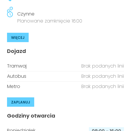
Czynne
Planowane zamknięcie 16:00
WIĘCEJ
Dojazd
Tramwaj
Brak podanych linii
Autobus
Brak podanych linii
Metro
Brak podanych linii
ZAPLANUJ
Godziny otwarcia
Poniedziałek