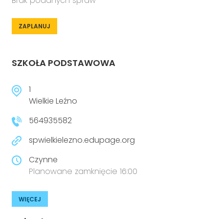
Brak podanych spraw
ZAPLANUJ
SZKOŁA PODSTAWOWA
1
Wielkie Leźno
564935582
spwielkielezno.edupage.org
Czynne
Planowane zamknięcie 16:00
WIĘCEJ