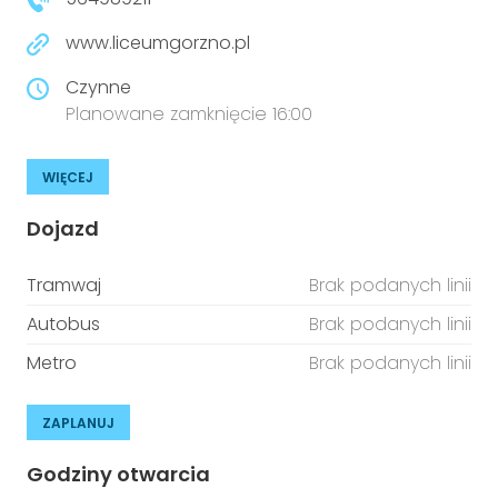
www.liceumgorzno.pl
Czynne
Planowane zamknięcie 16:00
WIĘCEJ
Dojazd
Tramwaj
Brak podanych linii
Autobus
Brak podanych linii
Metro
Brak podanych linii
ZAPLANUJ
Godziny otwarcia