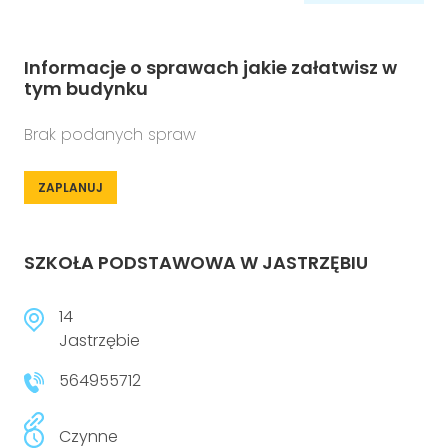
Informacje o sprawach jakie załatwisz w
tym budynku
Brak podanych spraw
ZAPLANUJ
SZKOŁA PODSTAWOWA W JASTRZĘBIU
14
Jastrzębie
564955712
Czynne