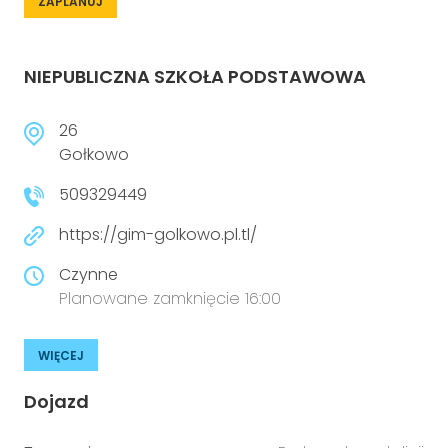
ZAPLANUJ
NIEPUBLICZNA SZKOŁA PODSTAWOWA
26
Gołkowo
509329449
https://gim-golkowo.pl.tl/
Czynne
Planowane zamknięcie 16:00
WIĘCEJ
Dojazd