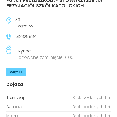
PUNKT PRZEDSZKOLNY STOWARZYSZENIA
PRZYJACIÓŁ SZKÓŁ KATOLICKICH
33
Grążawy
512328884
Czynne
Planowane zamknięcie 16:00
WIĘCEJ
Dojazd
Tramwaj
Brak podanych linii
Autobus
Brak podanych linii
Metro
Brak podanych linii