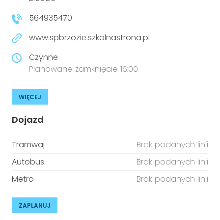
niepełnosprawnościami
Urządzenia IoT
564935470
T
Prawo
www.spbrzozie.szkolnastrona.pl
Prawa osób z niepełnosprawnościami
Czynne
Planowane zamknięcie 16:00
T
Aktualności
WIĘCEJ
Dojazd
Tramwaj
Brak podanych linii
Autobus
Brak podanych linii
Metro
Brak podanych linii
ZAPLANUJ