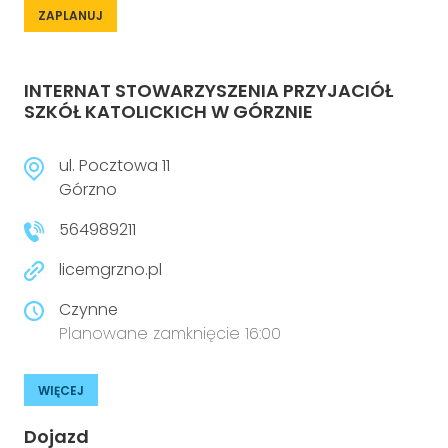
ZAPLANUJ
INTERNAT STOWARZYSZENIA PRZYJACIÓŁ
SZKÓŁ KATOLICKICH W GÓRZNIE
ul. Pocztowa 11
Górzno
564989211
licemgrzno.pl
Czynne
Planowane zamknięcie 16:00
WIĘCEJ
Dojazd