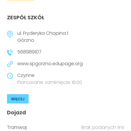
ZESPÓŁ SZKÓŁ
ul. Fryderyka Chopina 1
Górzno
568989107
www.spgorzno.edupage.org
Czynne
Planowane zamknięcie 16:00
WIĘCEJ
Dojazd
Tramwaj
Brak podanych linii