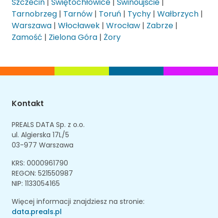
Szczecin
|
Świętochłowice
|
Świnoujście
|
Tarnobrzeg
|
Tarnów
|
Toruń
|
Tychy
|
Wałbrzych
|
Warszawa
|
Włocławek
|
Wrocław
|
Zabrze
|
Zamość
|
Zielona Góra
|
Żory
Kontakt
PREALS DATA Sp. z o.o.
ul. Algierska 17L/5
03-977 Warszawa
KRS: 0000961790
REGON: 521550987
NIP: 1133054165
Więcej informacji znajdziesz na stronie:
data.preals.pl