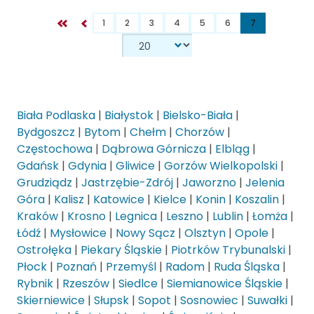
1
2
3
4
5
6
7
Biała Podlaska
|
Białystok
|
Bielsko-Biała
|
Bydgoszcz
|
Bytom
|
Chełm
|
Chorzów
|
Częstochowa
|
Dąbrowa Górnicza
|
Elbląg
|
Gdańsk
|
Gdynia
|
Gliwice
|
Gorzów Wielkopolski
|
Grudziądz
|
Jastrzębie-Zdrój
|
Jaworzno
|
Jelenia
Góra
|
Kalisz
|
Katowice
|
Kielce
|
Konin
|
Koszalin
|
Kraków
|
Krosno
|
Legnica
|
Leszno
|
Lublin
|
Łomża
|
Łódź
|
Mysłowice
|
Nowy Sącz
|
Olsztyn
|
Opole
|
Ostrołęka
|
Piekary Śląskie
|
Piotrków Trybunalski
|
Płock
|
Poznań
|
Przemyśl
|
Radom
|
Ruda Śląska
|
Rybnik
|
Rzeszów
|
Siedlce
|
Siemianowice Śląskie
|
Skierniewice
|
Słupsk
|
Sopot
|
Sosnowiec
|
Suwałki
|