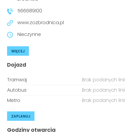
niepełnosprawnościami
Urządzenia IoT
566689100
T
Prawo
www.zozbrodnica.pl
Prawa osób z niepełnosprawnościami
Nieczynne
T
Aktualności
WIĘCEJ
Dojazd
Tramwaj
Brak podanych linii
Autobus
Brak podanych linii
Metro
Brak podanych linii
ZAPLANUJ
Godziny otwarcia