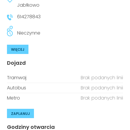
niepełnosprawnościami
Jabłkowo
Urządzenia IoT
614278843
T
Prawo
Prawa osób z niepełnosprawnościami
Nieczynne
T
Aktualności
WIĘCEJ
Dojazd
Tramwaj
Brak podanych linii
Autobus
Brak podanych linii
Metro
Brak podanych linii
ZAPLANUJ
Godziny otwarcia