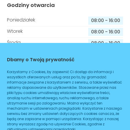
Godziny otwarcia
Poniedziałek
08:00
-
16:00
Wtorek
08:00
-
16:00
Środa
08:00
-
16:00
Czwartek
08:00
-
16:00
Dbamy o Twoją prywatność
Piątek
08:00
-
16:00
Korzystamy z Cookies, by zapewnić Ci dostęp do informacji i
Sobota
08:00
-
16:00
wszystkich oferowanych usług oraz po to, by gromadzić
informacje związane z korzystaniem z serwisu, a także wyświetlać
Niedziela
reklamy dopasowane do użytkowników. Stosowane przez nas
08:00
-
16:00
pliki typu cookies umożliwiają właściwe wyświetlanie treści,
analizę ruchu internetowego, ruchu reklamowego, a także
utrzymanie sesji po zalogowaniu. Można wyłączyć ten
mechanizm w ustawieniach przeglądarki. Korzystanie z naszego
Informacje o sprawach jakie załatwisz w
serwisu bez zmiany ustawień dotyczących cookies oznacza, że
tym budynku
będą one zapisane w pamięci urządzenia. Korzystając z naszej
strony wyrażasz zgodę na używanie Cookies, zgodnie z
aktualnymi ustawieniami przeglądarki.