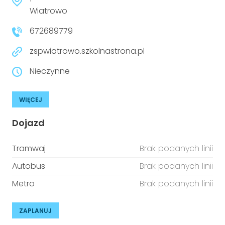
Wiatrowo
672689779
zspwiatrowo.szkolnastrona.pl
Nieczynne
WIĘCEJ
Dojazd
Tramwaj
Brak podanych linii
Autobus
Brak podanych linii
Metro
Brak podanych linii
ZAPLANUJ