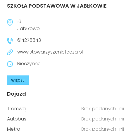
SZKOŁA PODSTAWOWA W JABŁKOWIE
16
Jabłkowo
614278843
www.stowarzyszenietecza.pl
Nieczynne
WIĘCEJ
Dojazd
Tramwaj
Brak podanych linii
Autobus
Brak podanych linii
Metro
Brak podanych linii