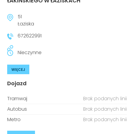
ŁAKIŃSKIEGO W ŁAZISKACH
51
Łaziska
672622991
Nieczynne
WIĘCEJ
Dojazd
Tramwaj
Brak podanych linii
Autobus
Brak podanych linii
Metro
Brak podanych linii