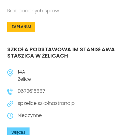
Brak podanych spraw
ZAPLANUJ
SZKOŁA PODSTAWOWA IM STANISŁAWA
STASZICA W ŻELICACH
14A
Żelice
0672616887
spzelice.szkolnastrona.pl
Nieczynne
WIĘCEJ