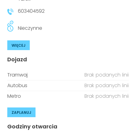
niepełnosprawnościami
Urządzenia IoT
603404592
T
Prawo
Nieczynne
Prawa osób z niepełnosprawnościami
WIĘCEJ
T
Aktualności
Dojazd
Tramwaj
Brak podanych linii
Autobus
Brak podanych linii
Metro
Brak podanych linii
ZAPLANUJ
Godziny otwarcia