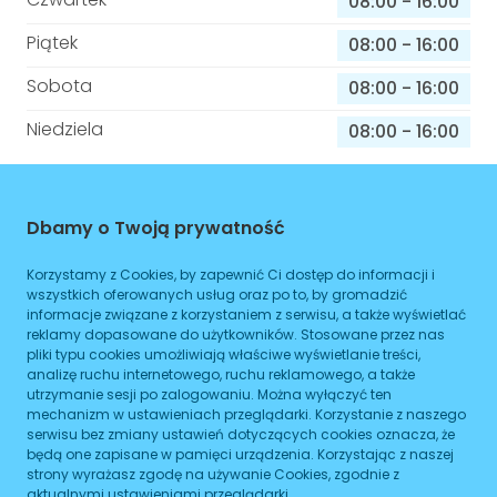
08:00
-
16:00
Piątek
08:00
-
16:00
Sobota
08:00
-
16:00
Niedziela
08:00
-
16:00
Informacje o sprawach jakie załatwisz w
Dbamy o Twoją prywatność
tym budynku
Korzystamy z Cookies, by zapewnić Ci dostęp do informacji i
Brak podanych spraw
wszystkich oferowanych usług oraz po to, by gromadzić
informacje związane z korzystaniem z serwisu, a także wyświetlać
reklamy dopasowane do użytkowników. Stosowane przez nas
ZAPLANUJ
pliki typu cookies umożliwiają właściwe wyświetlanie treści,
analizę ruchu internetowego, ruchu reklamowego, a także
utrzymanie sesji po zalogowaniu. Można wyłączyć ten
mechanizm w ustawieniach przeglądarki. Korzystanie z naszego
MEDICUS SPÓŁKA PARTNERSKALEKARZY
serwisu bez zmiany ustawień dotyczących cookies oznacza, że
będą one zapisane w pamięci urządzenia. Korzystając z naszej
strony wyrażasz zgodę na używanie Cookies, zgodnie z
Jarosława Dąbrowskiego 7 .
aktualnymi ustawieniami przeglądarki.