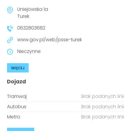
Uniejowska 1a
Turek
0632803682
www.gov.pl/web/psse-turek
Nieczynne
WIĘCEJ
Dojazd
Tramwaj
Brak podanych linii
Autobus
Brak podanych linii
Metro
Brak podanych linii