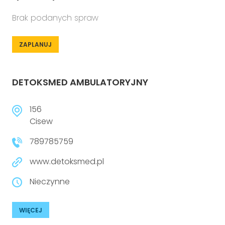
Brak podanych spraw
ZAPLANUJ
DETOKSMED AMBULATORYJNY
156
Cisew
789785759
www.detoksmed.pl
Nieczynne
WIĘCEJ