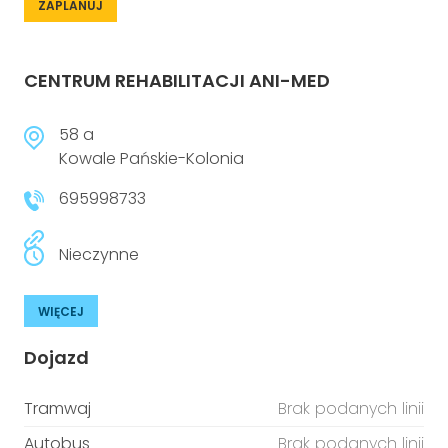
ZAPLANUJ
CENTRUM REHABILITACJI ANI-MED
58 a
Kowale Pańskie-Kolonia
695998733
Nieczynne
WIĘCEJ
Dojazd
Tramwaj
Brak podanych linii
Autobus
Brak podanych linii