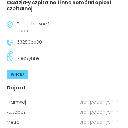
Oddziały szpitalne i inne komórki opieki
szpitalnej
Poduchowne 1
Turek
632805500
Nieczynne
WIĘCEJ
Dojazd
Tramwaj
Brak podanych linii
Autobus
Brak podanych linii
Metro
Brak podanych linii