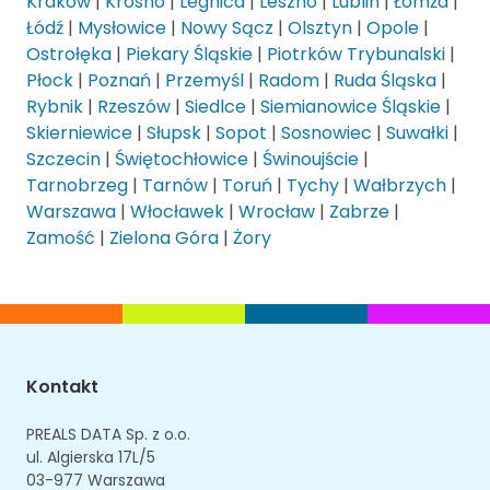
Kraków
|
Krosno
|
Legnica
|
Leszno
|
Lublin
|
Łomża
|
Łódź
|
Mysłowice
|
Nowy Sącz
|
Olsztyn
|
Opole
|
Ostrołęka
|
Piekary Śląskie
|
Piotrków Trybunalski
|
Płock
|
Poznań
|
Przemyśl
|
Radom
|
Ruda Śląska
|
Rybnik
|
Rzeszów
|
Siedlce
|
Siemianowice Śląskie
|
Skierniewice
|
Słupsk
|
Sopot
|
Sosnowiec
|
Suwałki
|
Szczecin
|
Świętochłowice
|
Świnoujście
|
Tarnobrzeg
|
Tarnów
|
Toruń
|
Tychy
|
Wałbrzych
|
Warszawa
|
Włocławek
|
Wrocław
|
Zabrze
|
Zamość
|
Zielona Góra
|
Żory
Kontakt
PREALS DATA Sp. z o.o.
ul. Algierska 17L/5
03-977 Warszawa