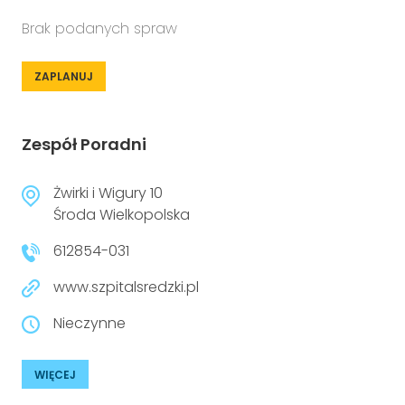
Brak podanych spraw
ZAPLANUJ
Zespół Poradni
Żwirki i Wigury 10
Środa Wielkopolska
612854-031
www.szpitalsredzki.pl
Nieczynne
WIĘCEJ