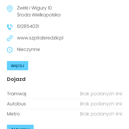
Żwirki i Wigury 10
Środa Wielkopolska
612854031
www.szpitalsredzki.pl
Nieczynne
WIĘCEJ
Dojazd
Tramwaj
Brak podanych linii
Autobus
Brak podanych linii
Metro
Brak podanych linii