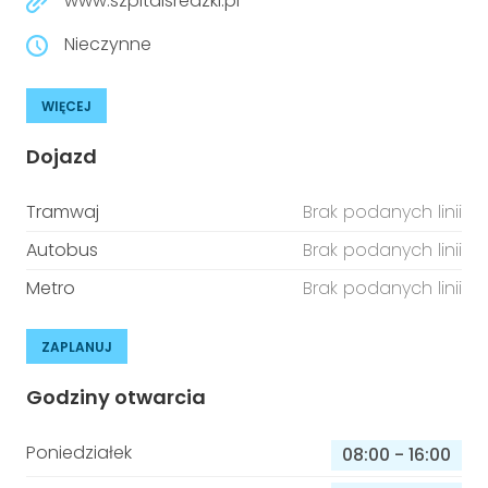
www.szpitalsredzki.pl
Nieczynne
WIĘCEJ
Dojazd
Tramwaj
Brak podanych linii
Autobus
Brak podanych linii
Metro
Brak podanych linii
ZAPLANUJ
Godziny otwarcia
Poniedziałek
08:00
-
16:00