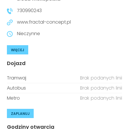
niepełnosprawnościami
Urządzenia IoT
730990243
T
Prawo
www.fractal-concept.pl
Prawa osób z niepełnosprawnościami
Nieczynne
T
Aktualności
WIĘCEJ
Dojazd
Tramwaj
Brak podanych linii
Autobus
Brak podanych linii
Metro
Brak podanych linii
ZAPLANUJ
Godziny otwarcia