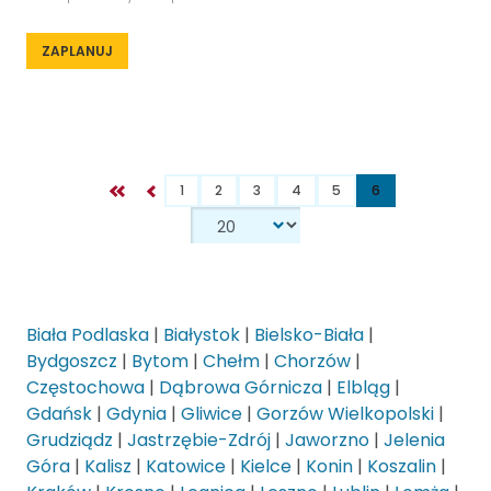
ZAPLANUJ
1
2
3
4
5
6
Biała Podlaska
|
Białystok
|
Bielsko-Biała
|
Bydgoszcz
|
Bytom
|
Chełm
|
Chorzów
|
Częstochowa
|
Dąbrowa Górnicza
|
Elbląg
|
Gdańsk
|
Gdynia
|
Gliwice
|
Gorzów Wielkopolski
|
Grudziądz
|
Jastrzębie-Zdrój
|
Jaworzno
|
Jelenia
Góra
|
Kalisz
|
Katowice
|
Kielce
|
Konin
|
Koszalin
|