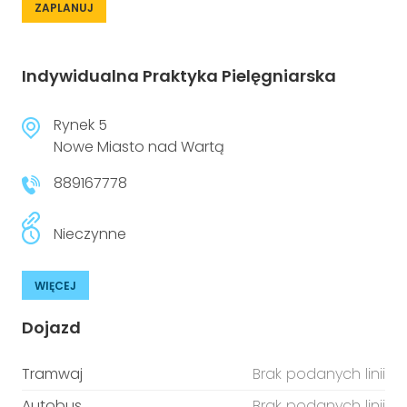
ZAPLANUJ
Indywidualna Praktyka Pielęgniarska
Rynek 5
Nowe Miasto nad Wartą
889167778
Nieczynne
WIĘCEJ
Dojazd
Tramwaj
Brak podanych linii
Autobus
Brak podanych linii