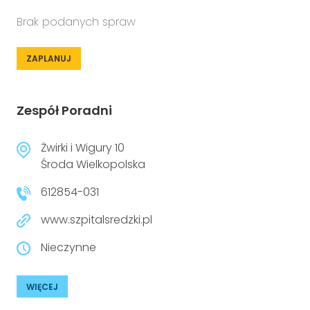
Brak podanych spraw
ZAPLANUJ
Zespół Poradni
Żwirki i Wigury 10
Środa Wielkopolska
612854-031
www.szpitalsredzki.pl
Nieczynne
WIĘCEJ