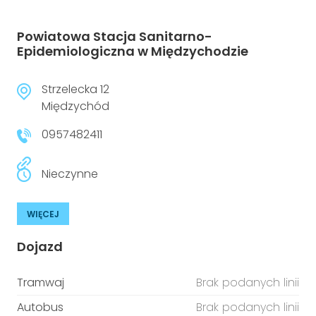
Powiatowa Stacja Sanitarno-
Epidemiologiczna w Międzychodzie
Strzelecka 12
Międzychód
0957482411
Nieczynne
WIĘCEJ
Dojazd
Tramwaj
Brak podanych linii
Autobus
Brak podanych linii