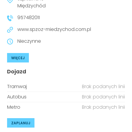
Międzychód
957482011
www.spzoz-miedzychod.com.pl
Nieczynne
WIĘCEJ
Dojazd
Tramwaj
Brak podanych linii
Autobus
Brak podanych linii
Metro
Brak podanych linii
ZAPLANUJ