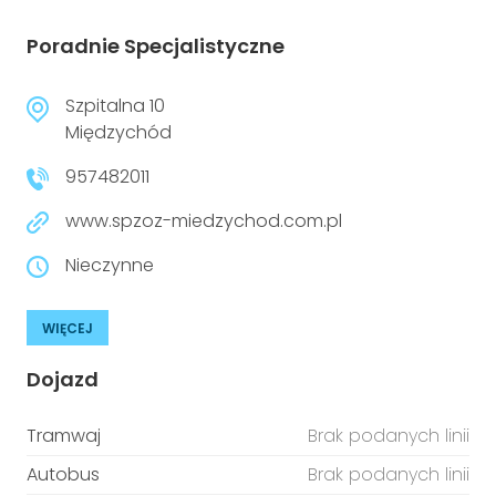
Poradnie Specjalistyczne
Szpitalna 10
Międzychód
957482011
www.spzoz-miedzychod.com.pl
Nieczynne
WIĘCEJ
Dojazd
Tramwaj
Brak podanych linii
Autobus
Brak podanych linii