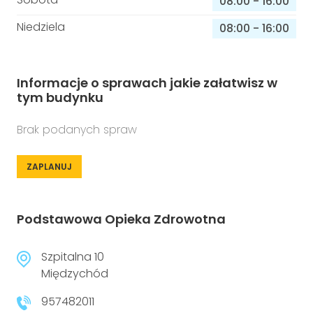
08:00
-
16:00
Niedziela
08:00
-
16:00
Informacje o sprawach jakie załatwisz w
tym budynku
Brak podanych spraw
ZAPLANUJ
Podstawowa Opieka Zdrowotna
Szpitalna 10
Międzychód
957482011