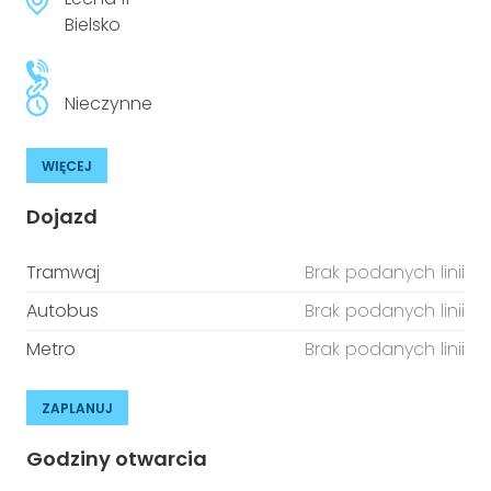
niepełnosprawnościami
Urządzenia IoT
Bielsko
T
Prawo
Nieczynne
Prawa osób z niepełnosprawnościami
WIĘCEJ
T
Aktualności
Dojazd
Tramwaj
Brak podanych linii
Autobus
Brak podanych linii
Metro
Brak podanych linii
ZAPLANUJ
Godziny otwarcia