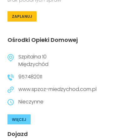
ZAPLANUJ
Ośrodki Opieki Domowej
Szpitalna 10
Międzychód
957482011
www.spzoz-miedzychod.com.pl
Nieczynne
WIĘCEJ
Dojazd