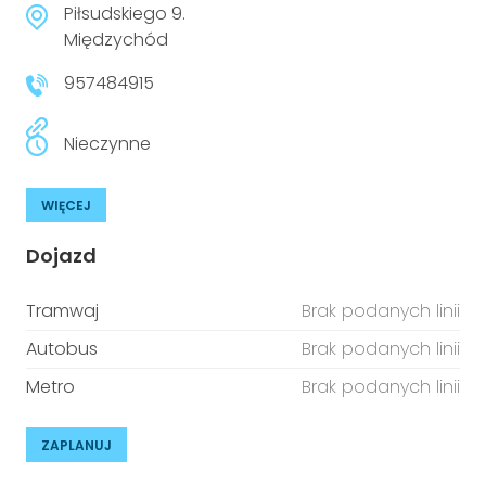
Piłsudskiego 9.
Międzychód
957484915
Nieczynne
WIĘCEJ
Dojazd
Tramwaj
Brak podanych linii
Autobus
Brak podanych linii
Metro
Brak podanych linii
ZAPLANUJ