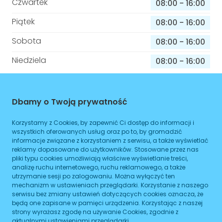
Czwartek
08:00
-
16:00
Piątek
08:00
-
16:00
Sobota
08:00
-
16:00
Niedziela
08:00
-
16:00
Informacje o sprawach jakie załatwisz w
Dbamy o Twoją prywatność
tym budynku
Korzystamy z Cookies, by zapewnić Ci dostęp do informacji i
Brak podanych spraw
wszystkich oferowanych usług oraz po to, by gromadzić
informacje związane z korzystaniem z serwisu, a także wyświetlać
reklamy dopasowane do użytkowników. Stosowane przez nas
pliki typu cookies umożliwiają właściwe wyświetlanie treści,
ZAPLANUJ
analizę ruchu internetowego, ruchu reklamowego, a także
utrzymanie sesji po zalogowaniu. Można wyłączyć ten
mechanizm w ustawieniach przeglądarki. Korzystanie z naszego
serwisu bez zmiany ustawień dotyczących cookies oznacza, że
PROVITA STOMATOLOGIA
będą one zapisane w pamięci urządzenia. Korzystając z naszej
strony wyrażasz zgodę na używanie Cookies, zgodnie z
aktualnymi ustawieniami przeglądarki.