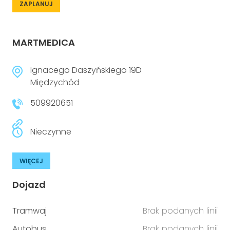
ZAPLANUJ
MARTMEDICA
Ignacego Daszyńskiego 19D
Międzychód
509920651
Nieczynne
WIĘCEJ
Dojazd
Tramwaj
Brak podanych linii
Autobus
Brak podanych linii