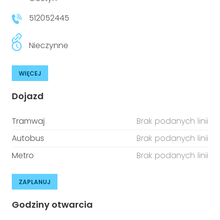
niepełnosprawnościami
Urządzenia IoT
512052445
T
Prawo
Nieczynne
Prawa osób z niepełnosprawnościami
WIĘCEJ
T
Aktualności
Dojazd
Tramwaj
Brak podanych linii
Autobus
Brak podanych linii
Metro
Brak podanych linii
ZAPLANUJ
Godziny otwarcia