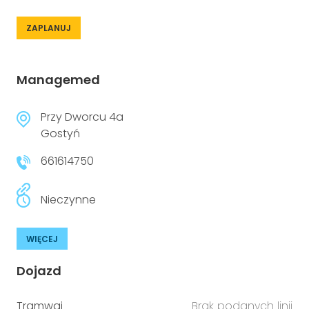
ZAPLANUJ
Managemed
Przy Dworcu 4a
Gostyń
661614750
Nieczynne
WIĘCEJ
Dojazd
Tramwaj
Brak podanych linii