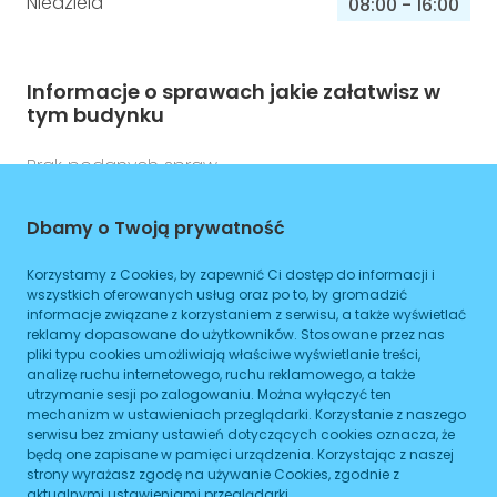
Niedziela
08:00
-
16:00
Informacje o sprawach jakie załatwisz w
tym budynku
Brak podanych spraw
Dbamy o Twoją prywatność
ZAPLANUJ
Korzystamy z Cookies, by zapewnić Ci dostęp do informacji i
wszystkich oferowanych usług oraz po to, by gromadzić
Ortopedia Gostyń
informacje związane z korzystaniem z serwisu, a także wyświetlać
reklamy dopasowane do użytkowników. Stosowane przez nas
pliki typu cookies umożliwiają właściwe wyświetlanie treści,
Przy Dworcu 4a
analizę ruchu internetowego, ruchu reklamowego, a także
Gostyń
utrzymanie sesji po zalogowaniu. Można wyłączyć ten
mechanizm w ustawieniach przeglądarki. Korzystanie z naszego
serwisu bez zmiany ustawień dotyczących cookies oznacza, że
692554320
będą one zapisane w pamięci urządzenia. Korzystając z naszej
strony wyrażasz zgodę na używanie Cookies, zgodnie z
aktualnymi ustawieniami przeglądarki.