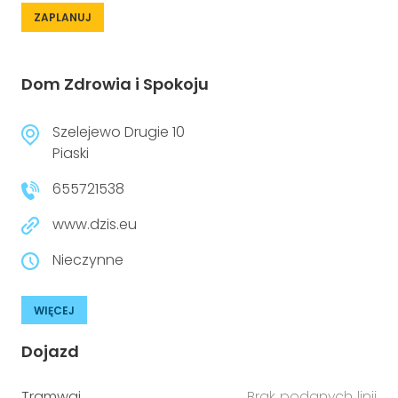
ZAPLANUJ
Dom Zdrowia i Spokoju
Szelejewo Drugie 10
Piaski
655721538
www.dzis.eu
Nieczynne
WIĘCEJ
Dojazd
Tramwaj
Brak podanych linii