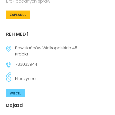
Brak podanych spraw
ZAPLANUJ
REH MED 1
Powstańców Wielkopolskich 45
Krobia
783033944
Nieczynne
WIĘCEJ
Dojazd