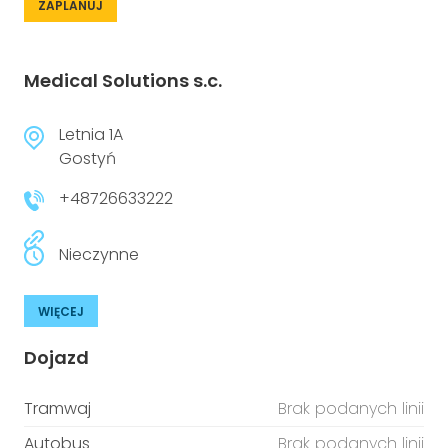
ZAPLANUJ
Medical Solutions s.c.
Letnia 1A
Gostyń
+48726633222
Nieczynne
WIĘCEJ
Dojazd
Tramwaj
Brak podanych linii
Autobus
Brak podanych linii