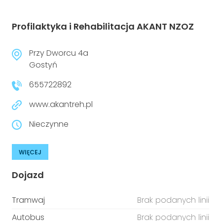
Profilaktyka i Rehabilitacja AKANT NZOZ
Przy Dworcu 4a
Gostyń
655722892
www.akantreh.pl
Nieczynne
WIĘCEJ
Dojazd
Tramwaj
Brak podanych linii
Autobus
Brak podanych linii