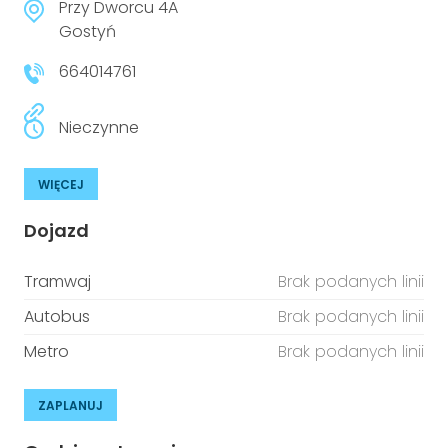
Przy Dworcu 4A
Gostyń
664014761
Nieczynne
WIĘCEJ
Dojazd
Tramwaj
Brak podanych linii
Autobus
Brak podanych linii
Metro
Brak podanych linii
ZAPLANUJ