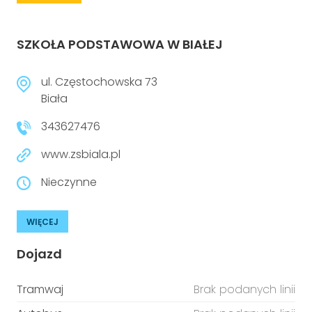
SZKOŁA PODSTAWOWA W BIAŁEJ
ul. Częstochowska 73
Biała
343627476
www.zsbiala.pl
Nieczynne
WIĘCEJ
Dojazd
Tramwaj
Brak podanych linii