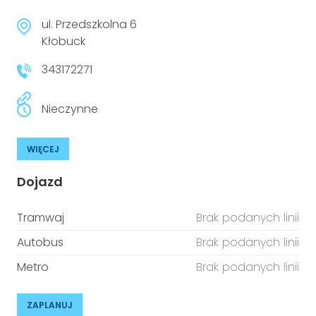
ul. Przedszkolna 6
Kłobuck
343172271
Nieczynne
WIĘCEJ
Dojazd
Tramwaj
Brak podanych linii
Autobus
Brak podanych linii
Metro
Brak podanych linii
ZAPLANUJ