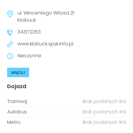
ul. Wincentego Witosa 21
Kłobuck
343172263
www.klobuck.spsk.info.pl
Nieczynne
WIĘCEJ
Dojazd
Tramwaj
Brak podanych linii
Autobus
Brak podanych linii
Metro
Brak podanych linii