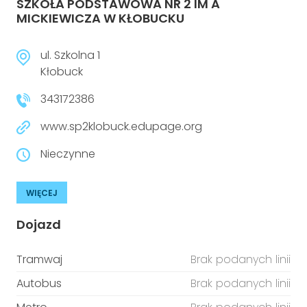
SZKOŁA PODSTAWOWA NR 2 IM A
MICKIEWICZA W KŁOBUCKU
ul. Szkolna 1
Kłobuck
343172386
www.sp2klobuck.edupage.org
Nieczynne
WIĘCEJ
Dojazd
Tramwaj
Brak podanych linii
Autobus
Brak podanych linii