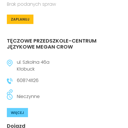
Brak podanych spraw
ZAPLANUJ
TĘCZOWE PRZEDSZKOLE-CENTRUM
JĘZYKOWE MEGAN CROW
ul. Szkolna 46a
Kłobuck
608741126
Nieczynne
WIĘCEJ
Dojazd