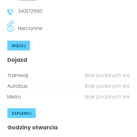
niepełnosprawnościami
Urządzenia IoT
343172550
T
Prawo
Nieczynne
Prawa osób z niepełnosprawnościami
WIĘCEJ
T
Aktualności
Dojazd
Tramwaj
Brak podanych linii
Autobus
Brak podanych linii
Metro
Brak podanych linii
ZAPLANUJ
Godziny otwarcia