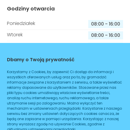
Godziny otwarcia
Poniedziałek
08:00
-
16:00
Wtorek
08:00
-
16:00
Środa
08:00
-
16:00
Czwartek
08:00
-
16:00
Dbamy o Twoją prywatność
Piątek
08:00
-
16:00
Korzystamy z Cookies, by zapewnić Ci dostęp do informacji i
wszystkich oferowanych usług oraz po to, by gromadzić
Sobota
08:00
-
16:00
informacje związane z korzystaniem z serwisu, a także wyświetlać
reklamy dopasowane do użytkowników. Stosowane przez nas
Niedziela
08:00
-
16:00
pliki typu cookies umożliwiają właściwe wyświetlanie treści,
analizę ruchu internetowego, ruchu reklamowego, a także
utrzymanie sesji po zalogowaniu. Można wyłączyć ten
mechanizm w ustawieniach przeglądarki. Korzystanie z naszego
Informacje o sprawach jakie załatwisz w
serwisu bez zmiany ustawień dotyczących cookies oznacza, że
będą one zapisane w pamięci urządzenia. Korzystając z naszej
tym budynku
strony wyrażasz zgodę na używanie Cookies, zgodnie z
aktualnymi ustawieniami przeglądarki.