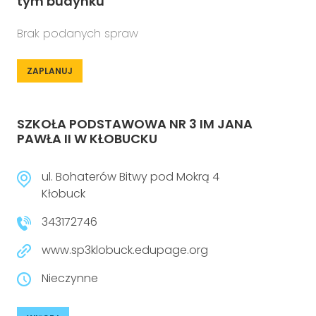
tym budynku
Brak podanych spraw
ZAPLANUJ
SZKOŁA PODSTAWOWA NR 3 IM JANA
PAWŁA II W KŁOBUCKU
ul. Bohaterów Bitwy pod Mokrą 4
Kłobuck
343172746
www.sp3klobuck.edupage.org
Nieczynne