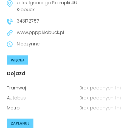
ul. ks. Ignacego Skorupki 46
Kłobuck
343172757
www.pppp.klobuck.pl
Nieczynne
WIĘCEJ
Dojazd
Tramwaj
Brak podanych linii
Autobus
Brak podanych linii
Metro
Brak podanych linii
ZAPLANUJ