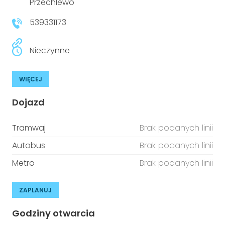
Przechlewo
539331173
Nieczynne
WIĘCEJ
Dojazd
Tramwaj
Brak podanych linii
Autobus
Brak podanych linii
Metro
Brak podanych linii
ZAPLANUJ
Godziny otwarcia