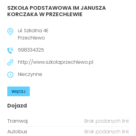
SZKOŁA PODSTAWOWA IM JANUSZA
KORCZAKA W PRZECHLEWIE
ul. Szkolna 4E
Przechlewo
598334325
http://www.szkolaprzechlewo.pl
Nieczynne
WIĘCEJ
Dojazd
Tramwaj
Brak podanych linii
Autobus
Brak podanych linii