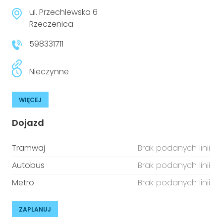
ul. Przechlewska 6
Rzeczenica
598331711
Nieczynne
WIĘCEJ
Dojazd
Tramwaj
Brak podanych linii
Autobus
Brak podanych linii
Metro
Brak podanych linii
ZAPLANUJ