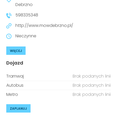
niepełnosprawnościami
Debrzno
Urządzenia IoT
598335348
T
Prawo
http://www.mowdebrzno.pl/
Prawa osób z niepełnosprawnościami
Nieczynne
T
Aktualności
WIĘCEJ
Dojazd
Tramwaj
Brak podanych linii
Autobus
Brak podanych linii
Metro
Brak podanych linii
ZAPLANUJ