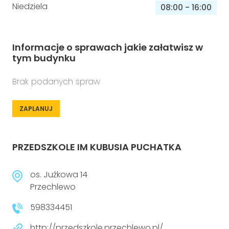
Niedziela
08:00
-
16:00
Informacje o sprawach jakie załatwisz w
tym budynku
Brak podanych spraw
ZAPLANUJ
PRZEDSZKOLE IM KUBUSIA PUCHATKA
os. Juźkowa 14
Przechlewo
598334451
http://przedszkole.przechlewo.pl/