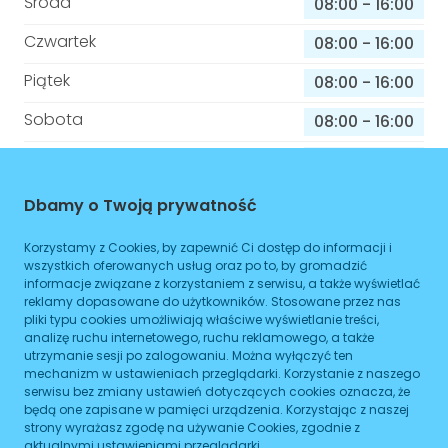
Środa
08:00
-
16:00
Czwartek
08:00
-
16:00
Piątek
08:00
-
16:00
Sobota
08:00
-
16:00
Niedziela
08:00
-
16:00
Dbamy o Twoją prywatność
Informacje o sprawach jakie załatwisz w
Korzystamy z Cookies, by zapewnić Ci dostęp do informacji i
tym budynku
wszystkich oferowanych usług oraz po to, by gromadzić
informacje związane z korzystaniem z serwisu, a także wyświetlać
reklamy dopasowane do użytkowników. Stosowane przez nas
Brak podanych spraw
pliki typu cookies umożliwiają właściwe wyświetlanie treści,
analizę ruchu internetowego, ruchu reklamowego, a także
utrzymanie sesji po zalogowaniu. Można wyłączyć ten
ZAPLANUJ
mechanizm w ustawieniach przeglądarki. Korzystanie z naszego
serwisu bez zmiany ustawień dotyczących cookies oznacza, że
będą one zapisane w pamięci urządzenia. Korzystając z naszej
strony wyrażasz zgodę na używanie Cookies, zgodnie z
Niepubliczny Zakład Opieki Zdrowotnej
aktualnymi ustawieniami przeglądarki.