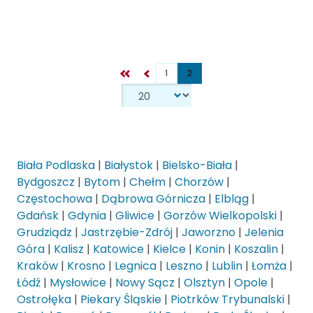
1
2
Biała Podlaska
|
Białystok
|
Bielsko-Biała
|
Bydgoszcz
|
Bytom
|
Chełm
|
Chorzów
|
Częstochowa
|
Dąbrowa Górnicza
|
Elbląg
|
Gdańsk
|
Gdynia
|
Gliwice
|
Gorzów Wielkopolski
|
Grudziądz
|
Jastrzębie-Zdrój
|
Jaworzno
|
Jelenia
Góra
|
Kalisz
|
Katowice
|
Kielce
|
Konin
|
Koszalin
|
Kraków
|
Krosno
|
Legnica
|
Leszno
|
Lublin
|
Łomża
|
Łódź
|
Mysłowice
|
Nowy Sącz
|
Olsztyn
|
Opole
|
Ostrołęka
|
Piekary Śląskie
|
Piotrków Trybunalski
|