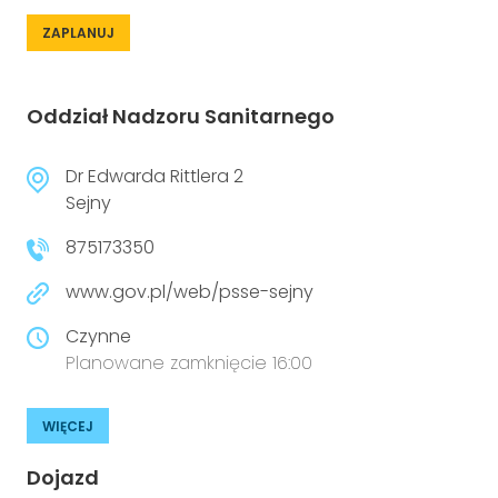
ZAPLANUJ
Oddział Nadzoru Sanitarnego
Dr Edwarda Rittlera 2
Sejny
875173350
www.gov.pl/web/psse-sejny
Czynne
Planowane zamknięcie 16:00
WIĘCEJ
Dojazd