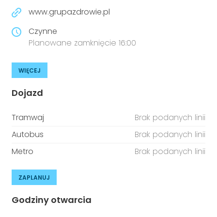
www.grupazdrowie.pl
Czynne
Planowane zamknięcie 16:00
WIĘCEJ
Dojazd
Tramwaj
Brak podanych linii
Autobus
Brak podanych linii
Metro
Brak podanych linii
ZAPLANUJ
Godziny otwarcia