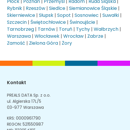
Płock
|
Poznań
|
Przemyśl
|
Radom
|
Ruda Śląska
|
Rybnik
|
Rzeszów
|
Siedlce
|
Siemianowice Śląskie
|
Skierniewice
|
Słupsk
|
Sopot
|
Sosnowiec
|
Suwałki
|
Szczecin
|
Świętochłowice
|
Świnoujście
|
Tarnobrzeg
|
Tarnów
|
Toruń
|
Tychy
|
Wałbrzych
|
Warszawa
|
Włocławek
|
Wrocław
|
Zabrze
|
Zamość
|
Zielona Góra
|
Żory
Kontakt
PREALS DATA Sp. z o.o.
ul. Algierska 17L/5
03-977 Warszawa
KRS: 0000961790
REGON: 521550987