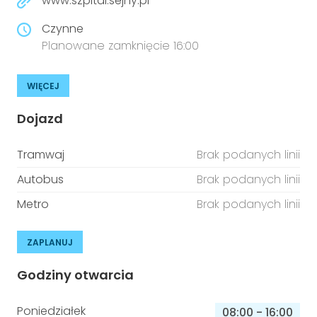
www.szpital.sejny.pl
Czynne
Planowane zamknięcie 16:00
WIĘCEJ
Dojazd
Tramwaj
Brak podanych linii
Autobus
Brak podanych linii
Metro
Brak podanych linii
ZAPLANUJ
Godziny otwarcia
Poniedziałek
08:00
-
16:00