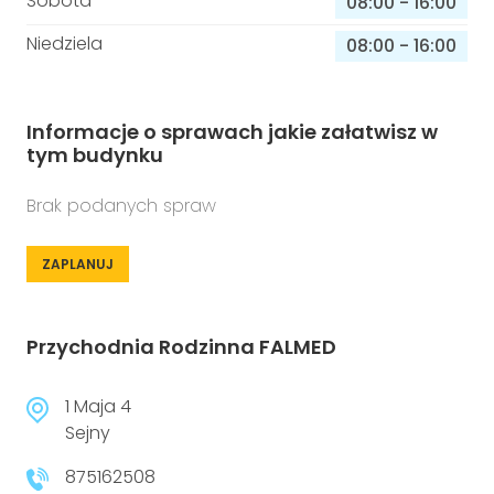
Sobota
08:00
-
16:00
Niedziela
08:00
-
16:00
Informacje o sprawach jakie załatwisz w
tym budynku
Brak podanych spraw
ZAPLANUJ
Przychodnia Rodzinna FALMED
1 Maja 4
Sejny
875162508