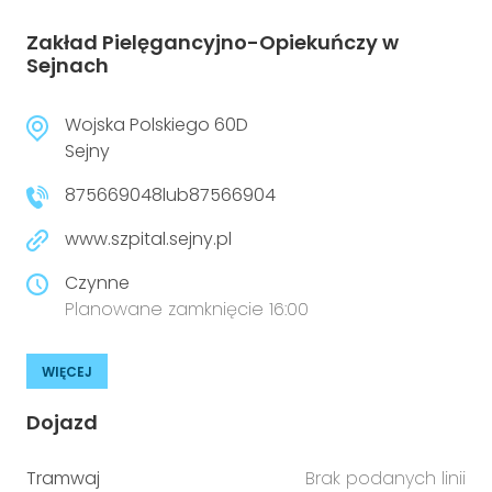
Zakład Pielęgancyjno-Opiekuńczy w
Sejnach
Wojska Polskiego 60D
Sejny
875669048lub87566904
www.szpital.sejny.pl
Czynne
Planowane zamknięcie 16:00
WIĘCEJ
Dojazd
Tramwaj
Brak podanych linii