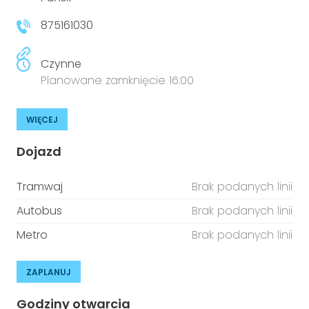
niepełnosprawnościami
Urządzenia IoT
875161030
T
Prawo
Czynne
Prawa osób z niepełnosprawnościami
Planowane zamknięcie 16:00
T
Aktualności
WIĘCEJ
Dojazd
Tramwaj
Brak podanych linii
Autobus
Brak podanych linii
Metro
Brak podanych linii
ZAPLANUJ
Godziny otwarcia