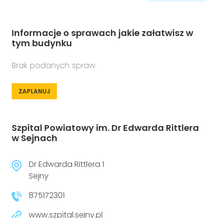
Informacje o sprawach jakie załatwisz w
tym budynku
Brak podanych spraw
ZAPLANUJ
Szpital Powiatowy im. Dr Edwarda Rittlera
w Sejnach
Dr Edwarda Rittlera 1
Sejny
875172301
www.szpital.sejny.pl