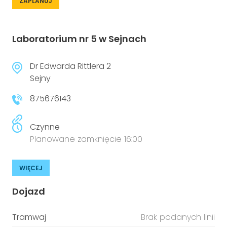
ZAPLANUJ
Laboratorium nr 5 w Sejnach
Dr Edwarda Rittlera 2
Sejny
875676143
Czynne
Planowane zamknięcie 16:00
WIĘCEJ
Dojazd
Tramwaj
Brak podanych linii