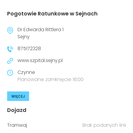
Pogotowie Ratunkowe w Sejnach
Dr Edwarda Rittlera 1
Sejny
875172328
www.szpital.sejny.pl
Czynne
Planowane zamknięcie 16:00
WIĘCEJ
Dojazd
Tramwaj
Brak podanych linii