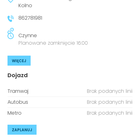
niepełnosprawnościami
Kolno
Urządzenia IoT
862781981
T
Prawo
Prawa osób z niepełnosprawnościami
Czynne
Planowane zamknięcie 16:00
T
Aktualności
WIĘCEJ
Dojazd
Tramwaj
Brak podanych linii
Autobus
Brak podanych linii
Metro
Brak podanych linii
ZAPLANUJ