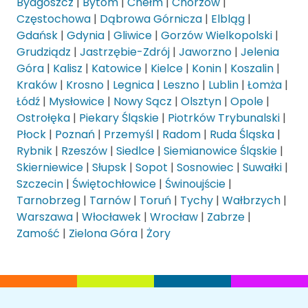
Bydgoszcz
|
Bytom
|
Chełm
|
Chorzów
|
Częstochowa
|
Dąbrowa Górnicza
|
Elbląg
|
Gdańsk
|
Gdynia
|
Gliwice
|
Gorzów Wielkopolski
|
Grudziądz
|
Jastrzębie-Zdrój
|
Jaworzno
|
Jelenia
Góra
|
Kalisz
|
Katowice
|
Kielce
|
Konin
|
Koszalin
|
Kraków
|
Krosno
|
Legnica
|
Leszno
|
Lublin
|
Łomża
|
Łódź
|
Mysłowice
|
Nowy Sącz
|
Olsztyn
|
Opole
|
Ostrołęka
|
Piekary Śląskie
|
Piotrków Trybunalski
|
Płock
|
Poznań
|
Przemyśl
|
Radom
|
Ruda Śląska
|
Rybnik
|
Rzeszów
|
Siedlce
|
Siemianowice Śląskie
|
Skierniewice
|
Słupsk
|
Sopot
|
Sosnowiec
|
Suwałki
|
Szczecin
|
Świętochłowice
|
Świnoujście
|
Tarnobrzeg
|
Tarnów
|
Toruń
|
Tychy
|
Wałbrzych
|
Warszawa
|
Włocławek
|
Wrocław
|
Zabrze
|
Zamość
|
Zielona Góra
|
Żory