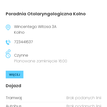
Poradnia Otolaryngologiczna Kolno
Wincentego Witosa 3A
Kolno
723441637
Czynne
Planowane zamknięcie 16:00
WIĘCEJ
Dojazd
Tramwaj
Brak podanych linii
Autobus
Brak podanych linii