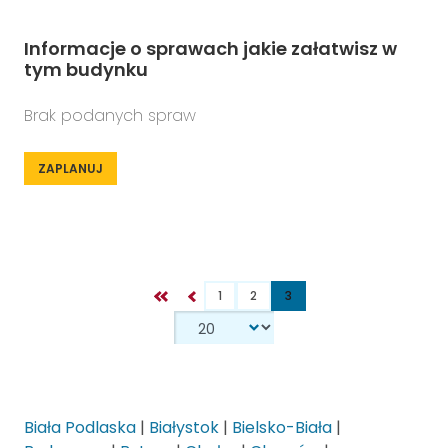
Informacje o sprawach jakie załatwisz w
tym budynku
Brak podanych spraw
ZAPLANUJ
1
2
3
Biała Podlaska
|
Białystok
|
Bielsko-Biała
|