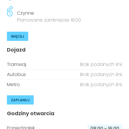
Czynne
Planowane zamknięcie 16:00
WIĘCEJ
Dojazd
Tramwaj
Brak podanych linii
Autobus
Brak podanych linii
Metro
Brak podanych linii
ZAPLANUJ
Godziny otwarcia
Poniedziałek
08:00
-
16:00