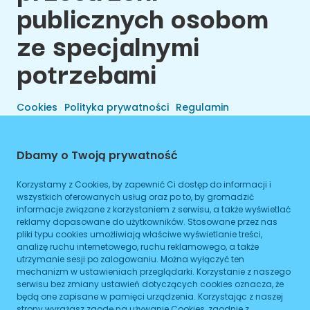
publicznych osobom
ze specjalnymi
potrzebami
Cookies
Polityka prywatności
Regulamin
Dbamy o Twoją prywatność
Korzystamy z Cookies, by zapewnić Ci dostęp do informacji i
wszystkich oferowanych usług oraz po to, by gromadzić
informacje związane z korzystaniem z serwisu, a także wyświetlać
reklamy dopasowane do użytkowników. Stosowane przez nas
pliki typu cookies umożliwiają właściwe wyświetlanie treści,
analizę ruchu internetowego, ruchu reklamowego, a także
utrzymanie sesji po zalogowaniu. Można wyłączyć ten
Wszelkie Prawa Zastrzeżone © 2026 Preals Data.
mechanizm w ustawieniach przeglądarki. Korzystanie z naszego
Cookies
Wykonanie
serwisu bez zmiany ustawień dotyczących cookies oznacza, że
będą one zapisane w pamięci urządzenia. Korzystając z naszej
strony wyrażasz zgodę na używanie Cookies, zgodnie z