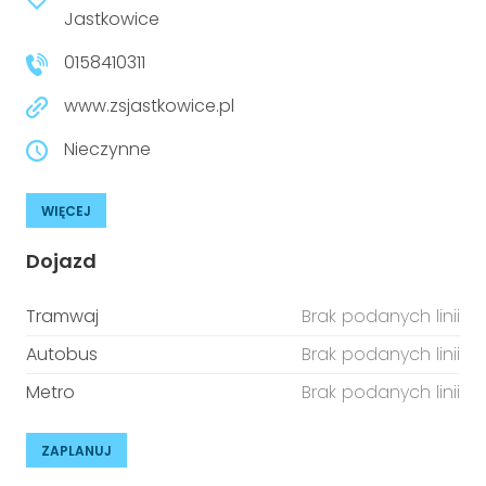
niepełnosprawnościami
Jastkowice
Urządzenia IoT
0158410311
T
Prawo
www.zsjastkowice.pl
Prawa osób z niepełnosprawnościami
Nieczynne
T
Aktualności
WIĘCEJ
Dojazd
Tramwaj
Brak podanych linii
Autobus
Brak podanych linii
Metro
Brak podanych linii
ZAPLANUJ