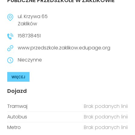
PUBLICZNE PRZEDSZKOLE W ZAKLIKOWIE
ul. Krzywa 65
Zaklików
158738451
www.przedszkole.zaklikow.edupage.org
Nieczynne
WIĘCEJ
Dojazd
Tramwaj
Brak podanych linii
Autobus
Brak podanych linii
Metro
Brak podanych linii