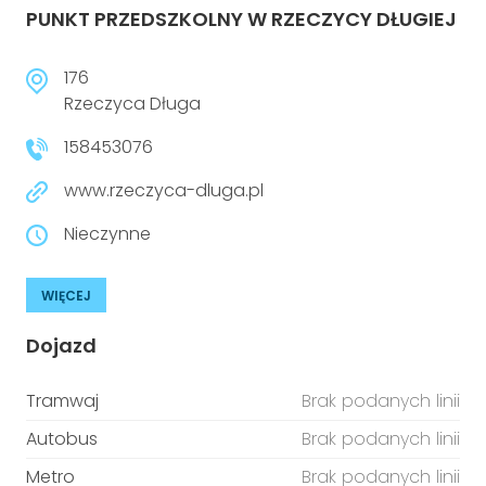
PUNKT PRZEDSZKOLNY W RZECZYCY DŁUGIEJ
176
Rzeczyca Długa
158453076
www.rzeczyca-dluga.pl
Nieczynne
WIĘCEJ
Dojazd
Tramwaj
Brak podanych linii
Autobus
Brak podanych linii
Metro
Brak podanych linii