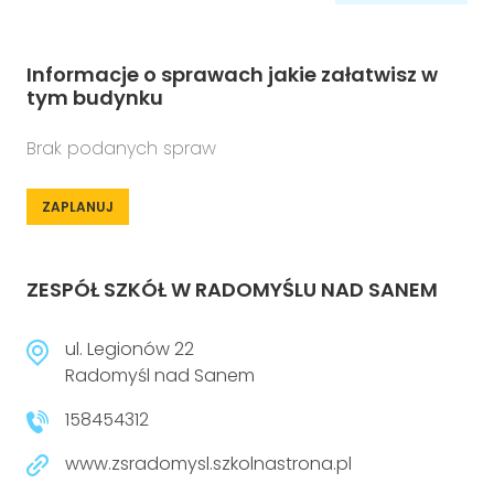
Informacje o sprawach jakie załatwisz w
tym budynku
Brak podanych spraw
ZAPLANUJ
ZESPÓŁ SZKÓŁ W RADOMYŚLU NAD SANEM
ul. Legionów 22
Radomyśl nad Sanem
158454312
www.zsradomysl.szkolnastrona.pl