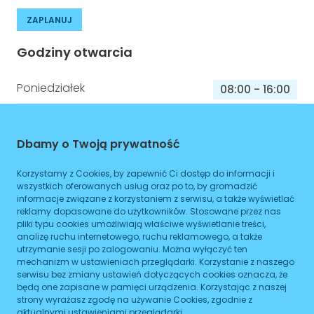
ZAPLANUJ
Godziny otwarcia
Poniedziałek
08:00
-
16:00
Wtorek
08:00
-
16:00
Środa
Dbamy o Twoją prywatność
08:00
-
16:00
Czwartek
08:00
-
16:00
Korzystamy z Cookies, by zapewnić Ci dostęp do informacji i
wszystkich oferowanych usług oraz po to, by gromadzić
Piątek
08:00
-
16:00
informacje związane z korzystaniem z serwisu, a także wyświetlać
reklamy dopasowane do użytkowników. Stosowane przez nas
Sobota
pliki typu cookies umożliwiają właściwe wyświetlanie treści,
08:00
-
16:00
analizę ruchu internetowego, ruchu reklamowego, a także
utrzymanie sesji po zalogowaniu. Można wyłączyć ten
Niedziela
08:00
-
16:00
mechanizm w ustawieniach przeglądarki. Korzystanie z naszego
serwisu bez zmiany ustawień dotyczących cookies oznacza, że
będą one zapisane w pamięci urządzenia. Korzystając z naszej
strony wyrażasz zgodę na używanie Cookies, zgodnie z
Informacje o sprawach jakie załatwisz w
aktualnymi ustawieniami przeglądarki.