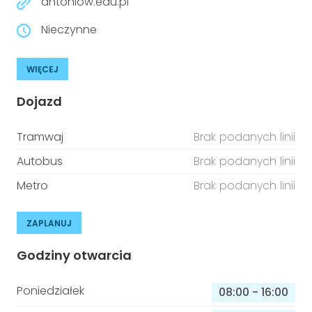
antoniow.edu.pl
Nieczynne
WIĘCEJ
Dojazd
Tramwaj
Brak podanych linii
Autobus
Brak podanych linii
Metro
Brak podanych linii
ZAPLANUJ
Godziny otwarcia
Poniedziałek
08:00
-
16:00