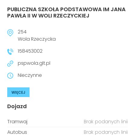
PUBLICZNA SZKOŁA PODSTAWOWA IM JANA
PAWŁA II W WOLI RZECZYCKIEJ
254
Wola Rzeczycka
158453002
pspwola.glt.pl
Nieczynne
WIĘCEJ
Dojazd
Tramwaj
Brak podanych linii
Autobus
Brak podanych linii