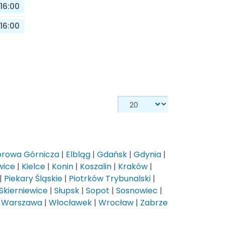
16:00
16:00
rowa Górnicza
|
Elbląg
|
Gdańsk
|
Gdynia
|
wice
|
Kielce
|
Konin
|
Koszalin
|
Kraków
|
|
Piekary Śląskie
|
Piotrków Trybunalski
|
Skierniewice
|
Słupsk
|
Sopot
|
Sosnowiec
|
|
Warszawa
|
Włocławek
|
Wrocław
|
Zabrze