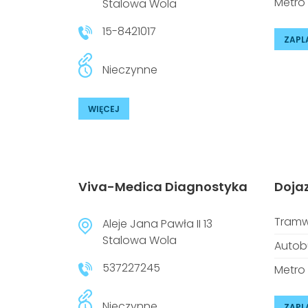
Metro
Stalowa Wola
15-8421017
ZAPL
Nieczynne
WIĘCEJ
Viva-Medica Diagnostyka
Doja
Tramw
Aleje Jana Pawła II 13
Stalowa Wola
Autob
537227245
Metro
Nieczynne
ZAPL