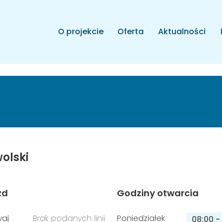
O projekcie
Oferta
Aktualności
olski
zd
Godziny otwarcia
aj
Brak podanych linii
Poniedziałek
08:00
-