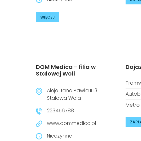
WIĘCEJ
DOM Medica - filia w
Doja
Stalowej Woli
Tramw
Aleje Jana Pawła II 13
Autob
Stalowa Wola
Metro
223456788
ZAPL
www.dommedica.pl
Nieczynne