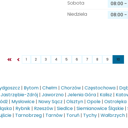
Sobota
08:00
-
Niedziela
08:00
-
1
2
3
4
5
6
7
8
9
10
ydgoszcz
|
Bytom
|
Chełm
|
Chorzów
|
Częstochowa
|
Dąb
|
Jastrzębie-Zdrój
|
Jaworzno
|
Jelenia Góra
|
Kalisz
|
Kato
Łódź
|
Mysłowice
|
Nowy Sącz
|
Olsztyn
|
Opole
|
Ostrołęka
ląska
|
Rybnik
|
Rzeszów
|
Siedlce
|
Siemianowice Śląskie
|
jście
|
Tarnobrzeg
|
Tarnów
|
Toruń
|
Tychy
|
Wałbrzych