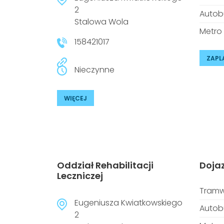
2
Autob
Stalowa Wola
Metro
158421017
ZAPL
Nieczynne
WIĘCEJ
Oddział Rehabilitacji
Doja
Leczniczej
Tramw
Eugeniusza Kwiatkowskiego
Autob
2