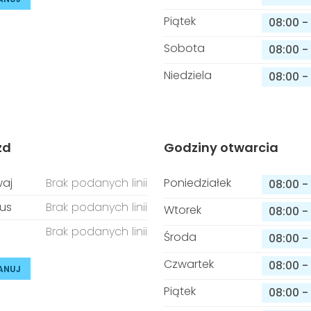
Piątek
08:00
-
Sobota
08:00
-
Niedziela
08:00
-
zd
Godziny otwarcia
aj
Brak podanych linii
Poniedziałek
08:00
-
us
Brak podanych linii
Wtorek
08:00
-
Brak podanych linii
Środa
08:00
-
Czwartek
08:00
-
ANUJ
Piątek
08:00
-