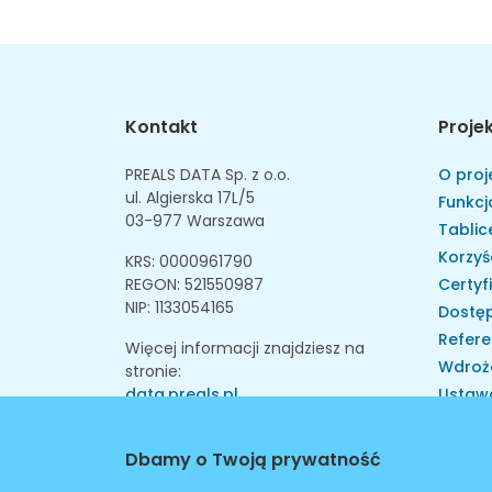
Kontakt
Proje
PREALS DATA Sp. z o.o.
O proj
ul. Algierska 17L/5
Funkcj
03-977 Warszawa
Tablice
Korzyś
KRS: 0000961790
REGON: 521550987
Certyf
NIP: 1133054165
Dostęp
Refere
Więcej informacji znajdziesz na
Wdroż
stronie:
data.preals.pl
Ustaw
Skarga
Instytu
Dbamy o Twoją prywatność
Walid