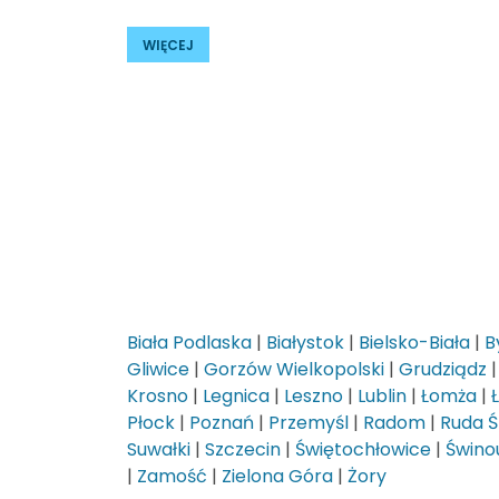
WIĘCEJ
Biała Podlaska
|
Białystok
|
Bielsko-Biała
|
B
Gliwice
|
Gorzów Wielkopolski
|
Grudziądz
Krosno
|
Legnica
|
Leszno
|
Lublin
|
Łomża
|
Płock
|
Poznań
|
Przemyśl
|
Radom
|
Ruda Ś
Suwałki
|
Szczecin
|
Świętochłowice
|
Świnou
|
Zamość
|
Zielona Góra
|
Żory