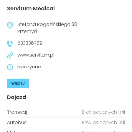
Servitum Medical
Stefana Rogozińskiego 30
Przemyśl
533336789
www.servitum.pl
Nieczynne
WIĘCEJ
Dojazd
Tramwaj
Brak podanych linii
Autobus
Brak podanych linii