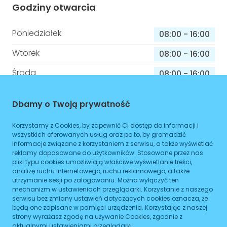
Godziny otwarcia
Poniedziałek
08:00
-
16:00
Wtorek
08:00
-
16:00
Środa
08:00
-
16:00
Czwartek
08:00
-
16:00
Dbamy o Twoją prywatność
Piątek
08:00
-
16:00
Korzystamy z Cookies, by zapewnić Ci dostęp do informacji i
Sobota
08:00
-
16:00
wszystkich oferowanych usług oraz po to, by gromadzić
informacje związane z korzystaniem z serwisu, a także wyświetlać
Niedziela
08:00
-
16:00
reklamy dopasowane do użytkowników. Stosowane przez nas
pliki typu cookies umożliwiają właściwe wyświetlanie treści,
analizę ruchu internetowego, ruchu reklamowego, a także
utrzymanie sesji po zalogowaniu. Można wyłączyć ten
mechanizm w ustawieniach przeglądarki. Korzystanie z naszego
Informacje o sprawach jakie załatwisz w
serwisu bez zmiany ustawień dotyczących cookies oznacza, że
tym budynku
będą one zapisane w pamięci urządzenia. Korzystając z naszej
strony wyrażasz zgodę na używanie Cookies, zgodnie z
Brak podanych spraw
aktualnymi ustawieniami przeglądarki.