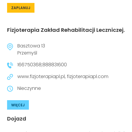
ZAPLANUJ
Fizjoterapia Zakład Rehabilitacji Leczniczej.
Basztowa 13
Przemyśl
166750368;888831600
www.fizjoterapiapl.pl, fizjoterapiapl.com
Nieczynne
WIĘCEJ
Dojazd