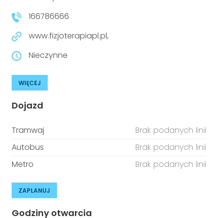
166786666
www.fizjoterapiapl.pl,
Nieczynne
WIĘCEJ
Dojazd
Tramwaj
Brak podanych linii
Autobus
Brak podanych linii
Metro
Brak podanych linii
ZAPLANUJ
Godziny otwarcia