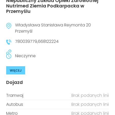
Niepubliczny Zakład Opieki Zdrowotnej
Nutrimed Ziemia Podkarpacka w
Przemyślu
Władysława Stanisława Reymonta 20
Przemyśl
780039779,668122224
Nieczynne
WIĘCEJ
Dojazd
Tramwaj
Brak podanych linii
Autobus
Brak podanych linii
Metro
Brak podanych linii