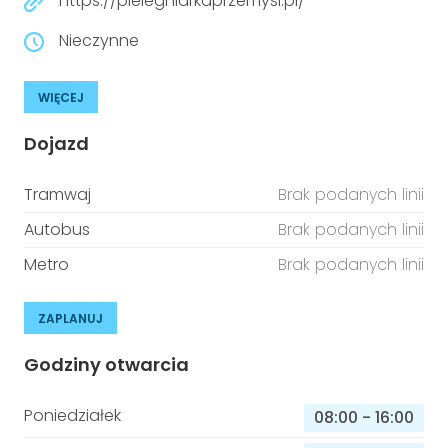
https://pielegniarkaprzemysl.pl/
Nieczynne
WIĘCEJ
Dojazd
Tramwaj
Brak podanych linii
Autobus
Brak podanych linii
Metro
Brak podanych linii
ZAPLANUJ
Godziny otwarcia
Poniedziałek
08:00
-
16:00