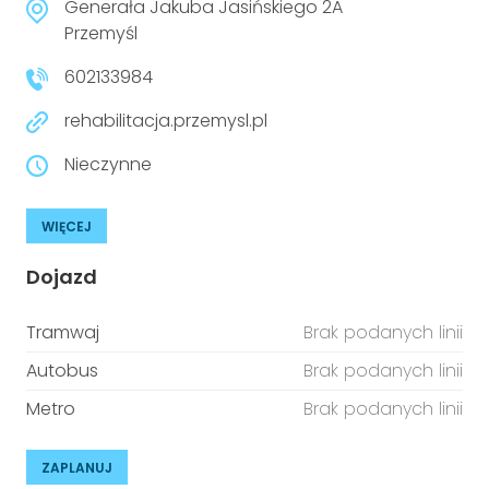
Generała Jakuba Jasińskiego 2A
Przemyśl
602133984
rehabilitacja.przemysl.pl
Nieczynne
WIĘCEJ
Dojazd
Tramwaj
Brak podanych linii
Autobus
Brak podanych linii
Metro
Brak podanych linii
ZAPLANUJ