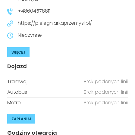
niepełnosprawnościami
Urządzenia IoT
+48604578811
T
Prawo
https://pielegniarkaprzemysl.pl/
Prawa osób z niepełnosprawnościami
Nieczynne
T
Aktualności
WIĘCEJ
Dojazd
Tramwaj
Brak podanych linii
Autobus
Brak podanych linii
Metro
Brak podanych linii
ZAPLANUJ
Godziny otwarcia