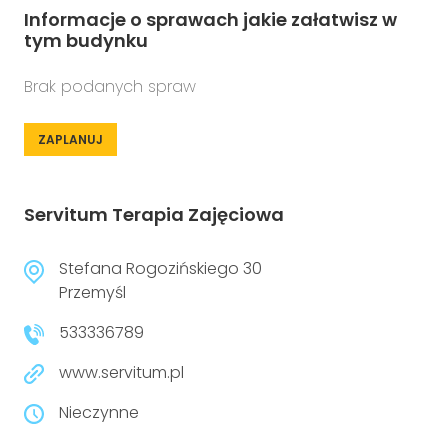
Informacje o sprawach jakie załatwisz w
tym budynku
Brak podanych spraw
ZAPLANUJ
Servitum Terapia Zajęciowa
Stefana Rogozińskiego 30
Przemyśl
533336789
www.servitum.pl
Nieczynne