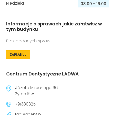
Niedziela
08:00
-
16:00
Informacje o sprawach jakie załatwisz w
tym budynku
Brak podanych spraw
ZAPLANUJ
Centrum Dentystyczne LADWA
Józefa Mireckiego 66
Żyrardów
791380325
ladwadent.pl