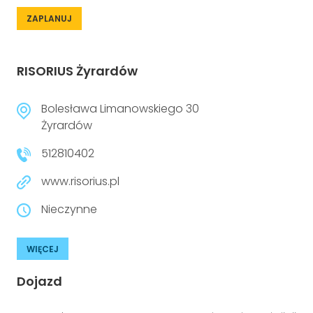
ZAPLANUJ
RISORIUS Żyrardów
Bolesława Limanowskiego 30
Żyrardów
512810402
www.risorius.pl
Nieczynne
WIĘCEJ
Dojazd