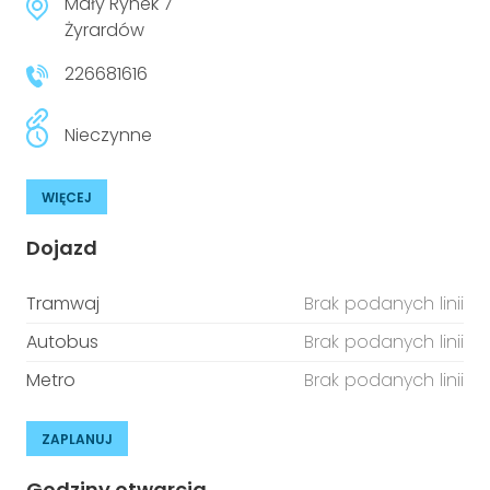
Mały Rynek 7
Żyrardów
226681616
Nieczynne
WIĘCEJ
Dojazd
Tramwaj
Brak podanych linii
Autobus
Brak podanych linii
Metro
Brak podanych linii
ZAPLANUJ
Godziny otwarcia