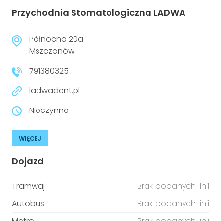
Przychodnia Stomatologiczna LADWA
Północna 20a
Mszczonów
791380325
ladwadent.pl
Nieczynne
WIĘCEJ
Dojazd
Tramwaj
Brak podanych linii
Autobus
Brak podanych linii
Metro
Brak podanych linii