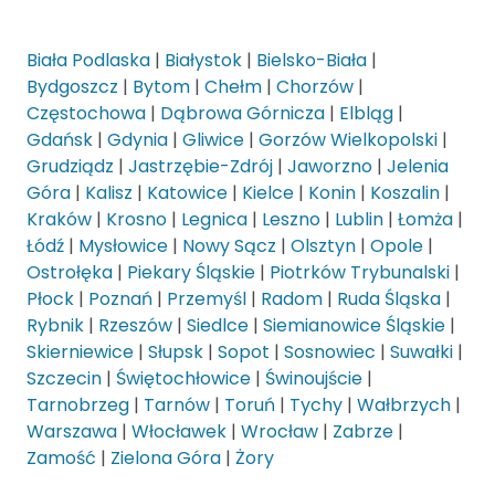
Biała Podlaska
|
Białystok
|
Bielsko-Biała
|
Bydgoszcz
|
Bytom
|
Chełm
|
Chorzów
|
Częstochowa
|
Dąbrowa Górnicza
|
Elbląg
|
Gdańsk
|
Gdynia
|
Gliwice
|
Gorzów Wielkopolski
|
Grudziądz
|
Jastrzębie-Zdrój
|
Jaworzno
|
Jelenia
Góra
|
Kalisz
|
Katowice
|
Kielce
|
Konin
|
Koszalin
|
Kraków
|
Krosno
|
Legnica
|
Leszno
|
Lublin
|
Łomża
|
Łódź
|
Mysłowice
|
Nowy Sącz
|
Olsztyn
|
Opole
|
Ostrołęka
|
Piekary Śląskie
|
Piotrków Trybunalski
|
Płock
|
Poznań
|
Przemyśl
|
Radom
|
Ruda Śląska
|
Rybnik
|
Rzeszów
|
Siedlce
|
Siemianowice Śląskie
|
Skierniewice
|
Słupsk
|
Sopot
|
Sosnowiec
|
Suwałki
|
Szczecin
|
Świętochłowice
|
Świnoujście
|
Tarnobrzeg
|
Tarnów
|
Toruń
|
Tychy
|
Wałbrzych
|
Warszawa
|
Włocławek
|
Wrocław
|
Zabrze
|
Zamość
|
Zielona Góra
|
Żory