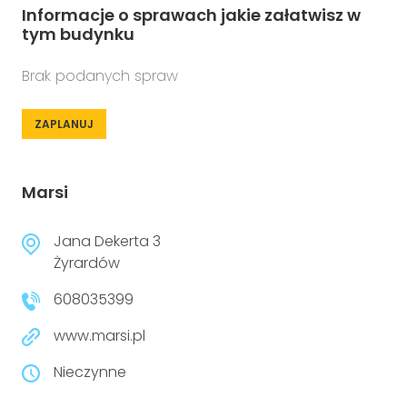
Informacje o sprawach jakie załatwisz w
tym budynku
Brak podanych spraw
ZAPLANUJ
Marsi
Jana Dekerta 3
Żyrardów
608035399
www.marsi.pl
Nieczynne