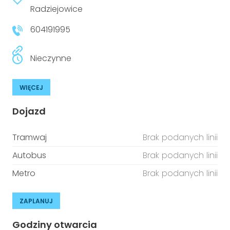
niepełnosprawnościami
Radziejowice
Urządzenia IoT
604191995
T
Prawo
Prawa osób z niepełnosprawnościami
Nieczynne
T
Aktualności
WIĘCEJ
Dojazd
Tramwaj
Brak podanych linii
Autobus
Brak podanych linii
Metro
Brak podanych linii
ZAPLANUJ
Godziny otwarcia