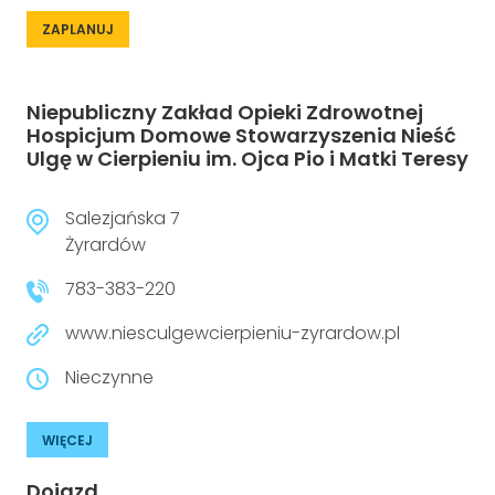
ZAPLANUJ
Niepubliczny Zakład Opieki Zdrowotnej
Hospicjum Domowe Stowarzyszenia Nieść
Ulgę w Cierpieniu im. Ojca Pio i Matki Teresy
Salezjańska 7
Żyrardów
783-383-220
www.niesculgewcierpieniu-zyrardow.pl
Nieczynne
WIĘCEJ
Dojazd