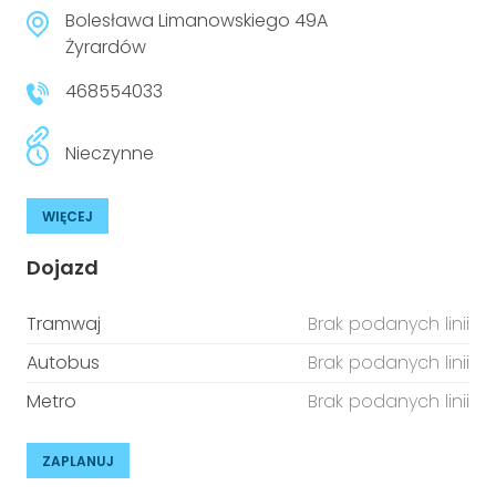
Bolesława Limanowskiego 49A
Żyrardów
468554033
Nieczynne
WIĘCEJ
Dojazd
Tramwaj
Brak podanych linii
Autobus
Brak podanych linii
Metro
Brak podanych linii
ZAPLANUJ