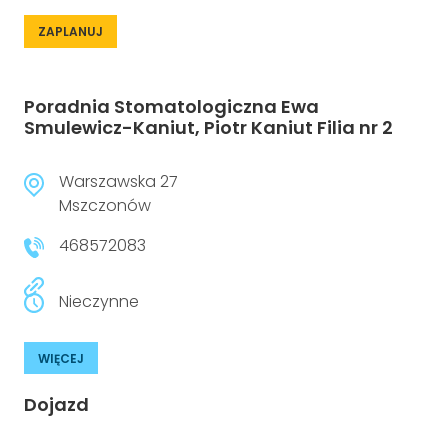
ZAPLANUJ
Poradnia Stomatologiczna Ewa
Smulewicz-Kaniut, Piotr Kaniut Filia nr 2
Warszawska 27
Mszczonów
468572083
Nieczynne
WIĘCEJ
Dojazd