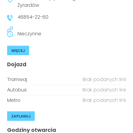
niepełnosprawnościami
Żyrardów
Urządzenia IoT
46854-22-60
T
Prawo
Prawa osób z niepełnosprawnościami
Nieczynne
T
Aktualności
WIĘCEJ
Dojazd
Tramwaj
Brak podanych linii
Autobus
Brak podanych linii
Metro
Brak podanych linii
ZAPLANUJ
Godziny otwarcia