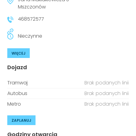
Mszczonów
468572577
Nieczynne
WIĘCEJ
Dojazd
Tramwaj
Brak podanych linii
Autobus
Brak podanych linii
Metro
Brak podanych linii
ZAPLANUJ
Godziny otwarcia