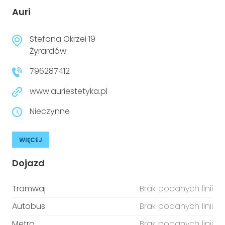
Auri
Stefana Okrzei 19
Żyrardów
796287412
www.auriestetyka.pl
Nieczynne
WIĘCEJ
Dojazd
Tramwaj
Brak podanych linii
Autobus
Brak podanych linii
Metro
Brak podanych linii