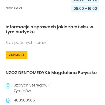
Niedziela
08:00
-
16:00
Informacje o sprawach jakie załatwisz w
tym budynku
Brak podanych spraw
ZAPLANUJ
NZOZ DENTOMEDYKA Magdalena Pałyszko
Szarych Szeregów 1
Żyrardów
468568585