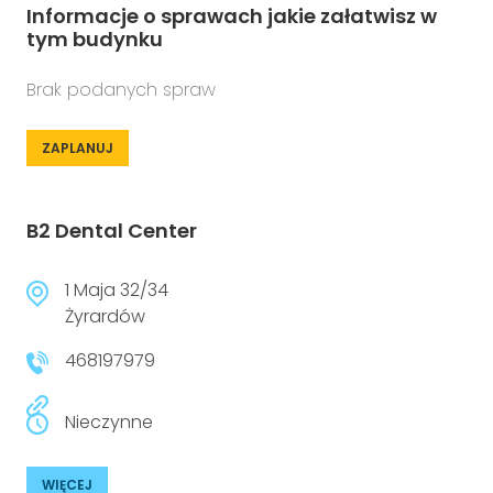
Informacje o sprawach jakie załatwisz w
tym budynku
Brak podanych spraw
ZAPLANUJ
B2 Dental Center
1 Maja 32/34
Żyrardów
468197979
Nieczynne
WIĘCEJ