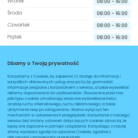
Wtorek
08:00
-
16:00
Środa
08:00
-
16:00
Czwartek
08:00
-
16:00
Piątek
08:00
-
16:00
Sobota
08:00
-
16:00
Niedziela
08:00
-
16:00
Dbamy o Twoją prywatność
Korzystamy z Cookies, by zapewnić Ci dostęp do informacji i
wszystkich oferowanych usług oraz po to, by gromadzić
Informacje o sprawach jakie załatwisz w
informacje związane z korzystaniem z serwisu, a także wyświetlać
tym budynku
reklamy dopasowane do użytkowników. Stosowane przez nas
pliki typu cookies umożliwiają właściwe wyświetlanie treści,
analizę ruchu internetowego, ruchu reklamowego, a także
Brak podanych spraw
utrzymanie sesji po zalogowaniu. Można wyłączyć ten
mechanizm w ustawieniach przeglądarki. Korzystanie z naszego
serwisu bez zmiany ustawień dotyczących cookies oznacza, że
ZAPLANUJ
będą one zapisane w pamięci urządzenia. Korzystając z naszej
strony wyrażasz zgodę na używanie Cookies, zgodnie z
aktualnymi ustawieniami przeglądarki.