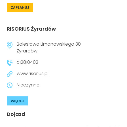
ZAPLANUJ
RISORIUS Żyrardów
Bolesława Limanowskiego 30
Żyrardów
512810402
www.risorius.pl
Nieczynne
WIĘCEJ
Dojazd