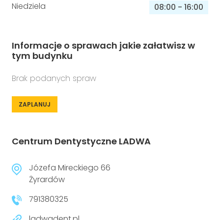
Niedziela
08:00
-
16:00
Informacje o sprawach jakie załatwisz w
tym budynku
Brak podanych spraw
ZAPLANUJ
Centrum Dentystyczne LADWA
Józefa Mireckiego 66
Żyrardów
791380325
ladwadent.pl