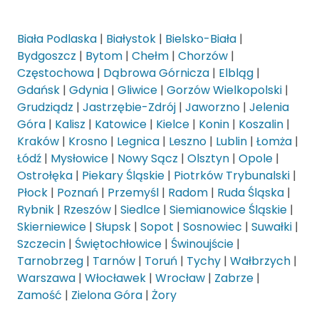
Biała Podlaska
|
Białystok
|
Bielsko-Biała
|
Bydgoszcz
|
Bytom
|
Chełm
|
Chorzów
|
Częstochowa
|
Dąbrowa Górnicza
|
Elbląg
|
Gdańsk
|
Gdynia
|
Gliwice
|
Gorzów Wielkopolski
|
Grudziądz
|
Jastrzębie-Zdrój
|
Jaworzno
|
Jelenia
Góra
|
Kalisz
|
Katowice
|
Kielce
|
Konin
|
Koszalin
|
Kraków
|
Krosno
|
Legnica
|
Leszno
|
Lublin
|
Łomża
|
Łódź
|
Mysłowice
|
Nowy Sącz
|
Olsztyn
|
Opole
|
Ostrołęka
|
Piekary Śląskie
|
Piotrków Trybunalski
|
Płock
|
Poznań
|
Przemyśl
|
Radom
|
Ruda Śląska
|
Rybnik
|
Rzeszów
|
Siedlce
|
Siemianowice Śląskie
|
Skierniewice
|
Słupsk
|
Sopot
|
Sosnowiec
|
Suwałki
|
Szczecin
|
Świętochłowice
|
Świnoujście
|
Tarnobrzeg
|
Tarnów
|
Toruń
|
Tychy
|
Wałbrzych
|
Warszawa
|
Włocławek
|
Wrocław
|
Zabrze
|
Zamość
|
Zielona Góra
|
Żory