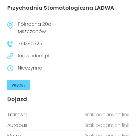
Przychodnia Stomatologiczna LADWA
Północna 20a
Mszczonów
791380325
ladwadent.pl
Nieczynne
WIĘCEJ
Dojazd
Tramwaj
Brak podanych linii
Autobus
Brak podanych linii
Metro
Brak podanych linii