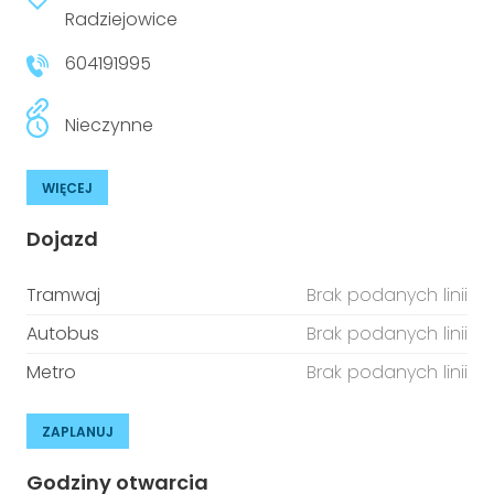
niepełnosprawnościami
Radziejowice
Urządzenia IoT
604191995
T
Prawo
Prawa osób z niepełnosprawnościami
Nieczynne
T
Aktualności
WIĘCEJ
Dojazd
Tramwaj
Brak podanych linii
Autobus
Brak podanych linii
Metro
Brak podanych linii
ZAPLANUJ
Godziny otwarcia