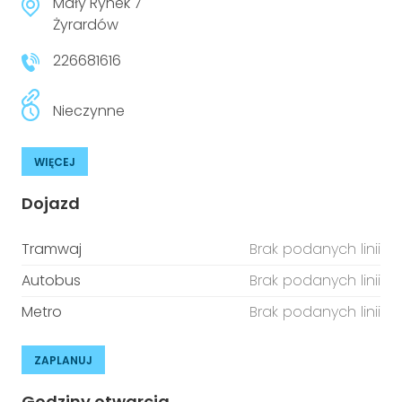
Mały Rynek 7
Żyrardów
226681616
Nieczynne
WIĘCEJ
Dojazd
Tramwaj
Brak podanych linii
Autobus
Brak podanych linii
Metro
Brak podanych linii
ZAPLANUJ
Godziny otwarcia