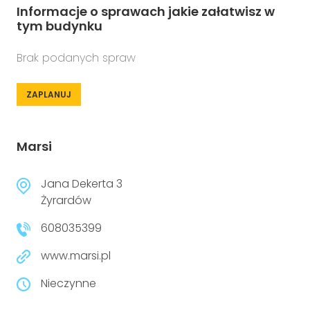
Informacje o sprawach jakie załatwisz w
tym budynku
Brak podanych spraw
ZAPLANUJ
Marsi
Jana Dekerta 3
Żyrardów
608035399
www.marsi.pl
Nieczynne