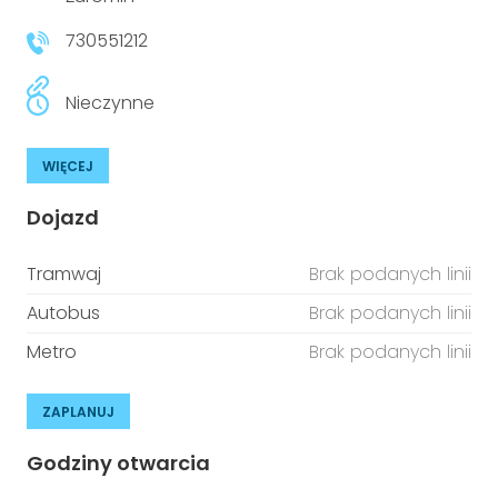
niepełnosprawnościami
Urządzenia IoT
730551212
T
Prawo
Nieczynne
Prawa osób z niepełnosprawnościami
WIĘCEJ
T
Aktualności
Dojazd
Tramwaj
Brak podanych linii
Autobus
Brak podanych linii
Metro
Brak podanych linii
ZAPLANUJ
Godziny otwarcia