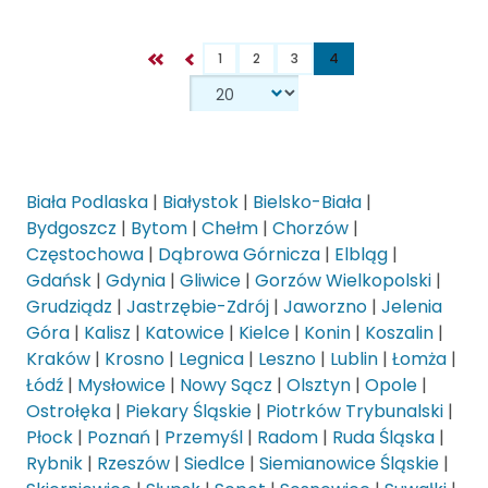
1
2
3
4
Biała Podlaska
|
Białystok
|
Bielsko-Biała
|
Bydgoszcz
|
Bytom
|
Chełm
|
Chorzów
|
Częstochowa
|
Dąbrowa Górnicza
|
Elbląg
|
Gdańsk
|
Gdynia
|
Gliwice
|
Gorzów Wielkopolski
|
Grudziądz
|
Jastrzębie-Zdrój
|
Jaworzno
|
Jelenia
Góra
|
Kalisz
|
Katowice
|
Kielce
|
Konin
|
Koszalin
|
Kraków
|
Krosno
|
Legnica
|
Leszno
|
Lublin
|
Łomża
|
Łódź
|
Mysłowice
|
Nowy Sącz
|
Olsztyn
|
Opole
|
Ostrołęka
|
Piekary Śląskie
|
Piotrków Trybunalski
|
Płock
|
Poznań
|
Przemyśl
|
Radom
|
Ruda Śląska
|
Rybnik
|
Rzeszów
|
Siedlce
|
Siemianowice Śląskie
|