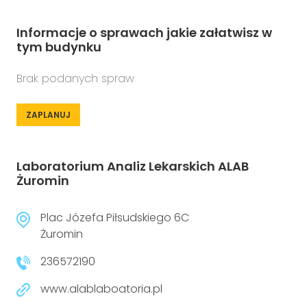
Informacje o sprawach jakie załatwisz w
tym budynku
Brak podanych spraw
ZAPLANUJ
Laboratorium Analiz Lekarskich ALAB
Żuromin
Plac Józefa Piłsudskiego 6C
Żuromin
236572190
www.alablaboatoria.pl