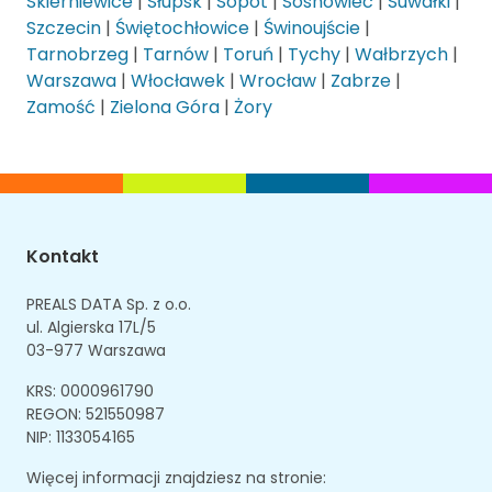
Skierniewice
|
Słupsk
|
Sopot
|
Sosnowiec
|
Suwałki
|
Szczecin
|
Świętochłowice
|
Świnoujście
|
Tarnobrzeg
|
Tarnów
|
Toruń
|
Tychy
|
Wałbrzych
|
Warszawa
|
Włocławek
|
Wrocław
|
Zabrze
|
Zamość
|
Zielona Góra
|
Żory
Kontakt
PREALS DATA Sp. z o.o.
ul. Algierska 17L/5
03-977 Warszawa
KRS: 0000961790
REGON: 521550987
NIP: 1133054165
Więcej informacji znajdziesz na stronie: