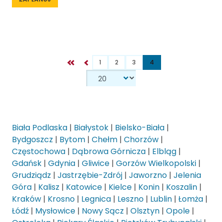
1
2
3
4
Biała Podlaska
|
Białystok
|
Bielsko-Biała
|
Bydgoszcz
|
Bytom
|
Chełm
|
Chorzów
|
Częstochowa
|
Dąbrowa Górnicza
|
Elbląg
|
Gdańsk
|
Gdynia
|
Gliwice
|
Gorzów Wielkopolski
|
Grudziądz
|
Jastrzębie-Zdrój
|
Jaworzno
|
Jelenia
Góra
|
Kalisz
|
Katowice
|
Kielce
|
Konin
|
Koszalin
|
Kraków
|
Krosno
|
Legnica
|
Leszno
|
Lublin
|
Łomża
|
Łódź
|
Mysłowice
|
Nowy Sącz
|
Olsztyn
|
Opole
|