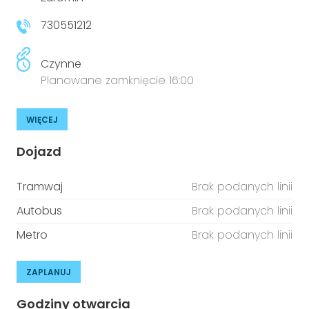
niepełnosprawnościami
Urządzenia IoT
730551212
T
Prawo
Czynne
Prawa osób z niepełnosprawnościami
Planowane zamknięcie 16:00
T
Aktualności
WIĘCEJ
Dojazd
Tramwaj
Brak podanych linii
Autobus
Brak podanych linii
Metro
Brak podanych linii
ZAPLANUJ
Godziny otwarcia