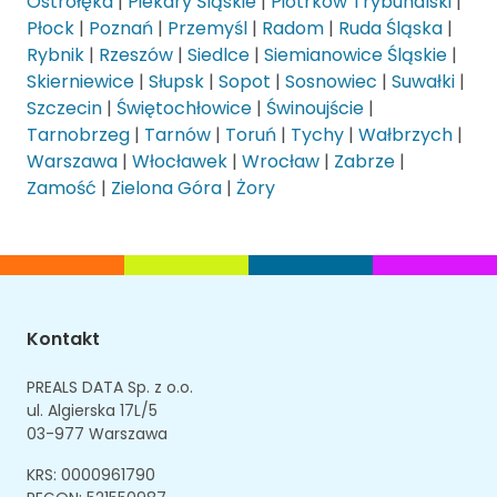
Ostrołęka
|
Piekary Śląskie
|
Piotrków Trybunalski
|
Płock
|
Poznań
|
Przemyśl
|
Radom
|
Ruda Śląska
|
Rybnik
|
Rzeszów
|
Siedlce
|
Siemianowice Śląskie
|
Skierniewice
|
Słupsk
|
Sopot
|
Sosnowiec
|
Suwałki
|
Szczecin
|
Świętochłowice
|
Świnoujście
|
Tarnobrzeg
|
Tarnów
|
Toruń
|
Tychy
|
Wałbrzych
|
Warszawa
|
Włocławek
|
Wrocław
|
Zabrze
|
Zamość
|
Zielona Góra
|
Żory
Kontakt
PREALS DATA Sp. z o.o.
ul. Algierska 17L/5
03-977 Warszawa
KRS: 0000961790