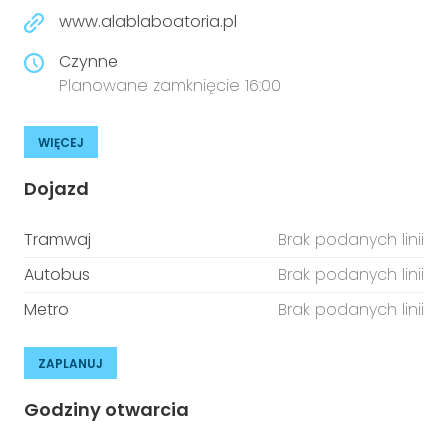
www.alablaboatoria.pl
Czynne
Planowane zamknięcie 16:00
WIĘCEJ
Dojazd
Tramwaj
Brak podanych linii
Autobus
Brak podanych linii
Metro
Brak podanych linii
ZAPLANUJ
Godziny otwarcia