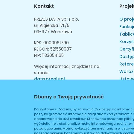
Kontakt
Proje
PREALS DATA Sp. z o.o.
O proj
ul. Algierska 17L/5
Funkcj
03-977 Warszawa
Tablice
Korzyś
KRS: 0000961790
REGON: 521550987
Certyf
NIP: 1133054165
Dostęp
Refere
Więcej informacji znajdziesz na
Wdroż
stronie:
data.preals.pl
Ustaw
Skarga
Instytu
Dbamy o Twoją prywatność
Walid
Walid
Korzystamy z Cookies, by zapewnić Ci dostęp do informacj
po to, by gromadzić informacje związane z korzystaniem z 
Konta
dopasowane do użytkowników. Stosowane przez nas pliki t
wyświetlanie treści, analizę ruchu internetowego, ruchu re
po zalogowaniu. Można wyłączyć ten mechanizm w ustawien
naszego serwisu bez zmiany ustawień dotyczących cookie