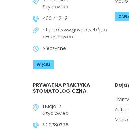
Metro
Szydłowiec
ZAPL
48617-12-19
https://www.gov.pl/web/pss
e-szydlowiec
Nieczynne
WIĘCEJ
PRYWATNA PRAKTYKA
Doja
STOMATOLOGICZNA
Tramw
1 Maja 12
Autob
Szydłowiec
Metro
600280795