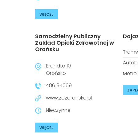
WIĘCEJ
Samodzielny Publiczny
Doja
Zakład Opieki Zdrowotnej w
Orońsku
Tramw
Autob
Brandta 10
Orońsko
Metro
486184069
ZAPL
www.zozoronsko.pl
Nieczynne
WIĘCEJ