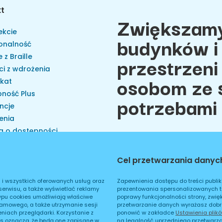
kt
Zwiększamy
ekcie
budynków i 
onalność
przestrzeni
 z Braille
ci z wdrożenia
osobom ze 
ikat
ność Plus
potrzebami
ncje
enia
a o dostępności
 na brak dostępności
cje i organizacje
Cel przetwarzania danyc
Cookies
Polityka prywatnoś
ator W3C
ator WCAG
i i wszystkich oferowanych usług oraz
Zapewnienia dostępu do treści publik
serwisu, a także wyświetlać reklamy
prezentowania spersonalizowanych tre
kt
ypu cookies umożliwiają właściwe
poprawy funkcjonalności strony, zwię
klamowego, a także utrzymanie sesji
przetwarzanie danych wyrażasz dobr
iach przeglądarki. Korzystanie z
ponowić w zakładce
Ustawienia plik
s oznacza, że będą one zapisane w
na legalność uprzedniego przetwarza