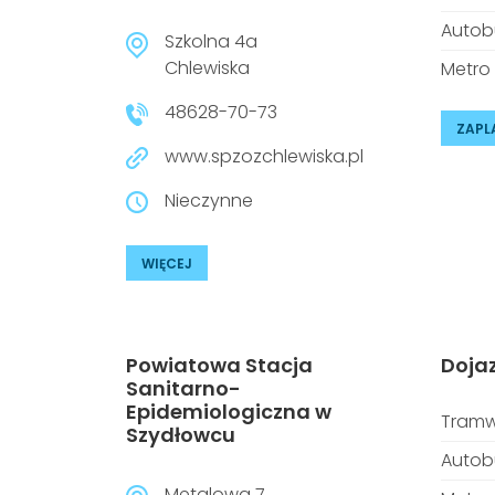
Autob
Szkolna 4a
Chlewiska
Metro
48628-70-73
ZAPL
www.spzozchlewiska.pl
Nieczynne
WIĘCEJ
Powiatowa Stacja
Doja
Sanitarno-
Epidemiologiczna w
Tramw
Szydłowcu
Autob
Metalowa 7