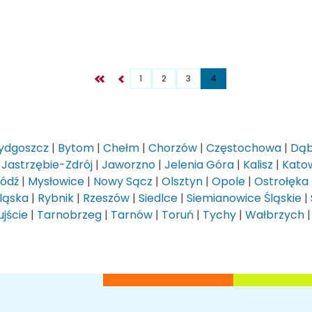
1
2
3
4
ydgoszcz
|
Bytom
|
Chełm
|
Chorzów
|
Częstochowa
|
Dąb
|
Jastrzębie-Zdrój
|
Jaworzno
|
Jelenia Góra
|
Kalisz
|
Kato
Łódź
|
Mysłowice
|
Nowy Sącz
|
Olsztyn
|
Opole
|
Ostrołęka
ląska
|
Rybnik
|
Rzeszów
|
Siedlce
|
Siemianowice Śląskie
|
jście
|
Tarnobrzeg
|
Tarnów
|
Toruń
|
Tychy
|
Wałbrzych