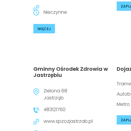
ZAPL
Nieczynne
WIĘCEJ
Gminny Ośrodek Zdrowia w
Doja
Jastrzębiu
Tramw
Zielona 68
Autob
Jastrząb
Metro
483121760
ZAPL
www.spzozjastrzab.pl