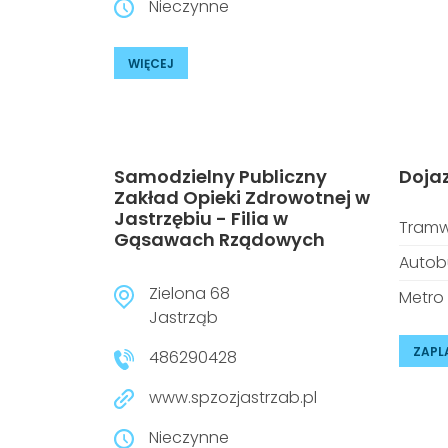
Nieczynne
WIĘCEJ
Samodzielny Publiczny
Doja
Zakład Opieki Zdrowotnej w
Jastrzębiu - Filia w
Tramw
Gąsawach Rządowych
Autob
Zielona 68
Metro
Jastrząb
ZAPL
486290428
www.spzozjastrzab.pl
Nieczynne