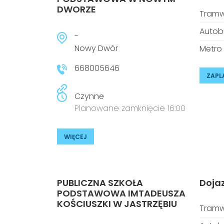
DWORZE
Tramw
Autob
-
Nowy Dwór
Metro
668005646
ZAPL
Czynne
Planowane zamknięcie 16:00
WIĘCEJ
PUBLICZNA SZKOŁA
Doja
PODSTAWOWA IMTADEUSZA
KOŚCIUSZKI W JASTRZĘBIU
Tramw