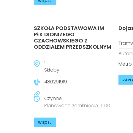
WIĘCEJ
SZKOŁA PODSTAWOWA IM
Doja
PŁK DIONIZEGO
CZACHOWSKIEGO Z
Tramw
ODDZIAŁEM PRZEDSZKOLNYM
Autob
1
Metro
Skłoby
ZAPL
486291919
Czynne
Planowane zamknięcie 16:00
WIĘCEJ