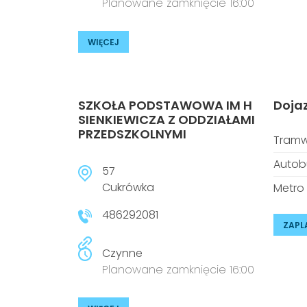
Planowane zamknięcie 16:00
WIĘCEJ
SZKOŁA PODSTAWOWA IM H
Doja
SIENKIEWICZA Z ODDZIAŁAMI
PRZEDSZKOLNYMI
Tramw
Autob
57
Cukrówka
Metro
486292081
ZAPL
Czynne
Planowane zamknięcie 16:00