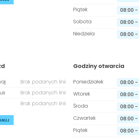
Piątek
08:00
-
Sobota
08:00
-
Niedziela
08:00
-
zd
Godziny otwarcia
aj
Brak podanych linii
Poniedziałek
08:00
-
us
Brak podanych linii
Wtorek
08:00
-
Brak podanych linii
Środa
08:00
-
Czwartek
08:00
-
ANUJ
Piątek
08:00
-