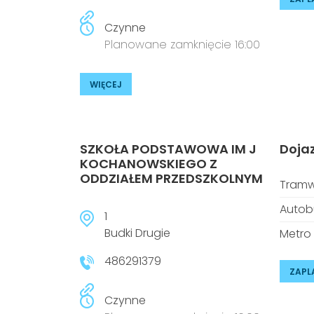
Czynne
Planowane zamknięcie 16:00
WIĘCEJ
SZKOŁA PODSTAWOWA IM J
Doja
KOCHANOWSKIEGO Z
ODDZIAŁEM PRZEDSZKOLNYM
Tramw
Autob
1
Budki Drugie
Metro
486291379
ZAPL
Czynne