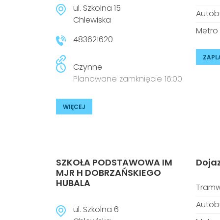
ul. Szkolna 15
Autob
Chlewiska
Metro
483621620
ZAPL
Czynne
Planowane zamknięcie 16:00
WIĘCEJ
SZKOŁA PODSTAWOWA IM
Doja
MJR H DOBRZAŃSKIEGO
HUBALA
Tramw
Autob
ul. Szkolna 6