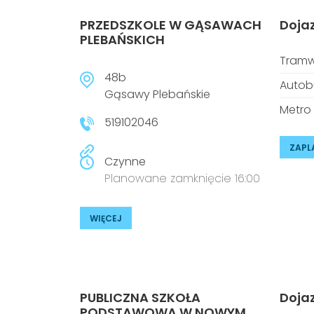
PRZEDSZKOLE W GĄSAWACH
Doja
PLEBAŃSKICH
Tramw
48b
Autob
Gąsawy Plebańskie
Metro
519102046
ZAPL
Czynne
Planowane zamknięcie 16:00
WIĘCEJ
PUBLICZNA SZKOŁA
Doja
PODSTAWOWA W NOWYM