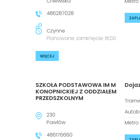
Chlewiska
Metro
486287028
ZAPL
Czynne
Planowane zamknięcie 16:00
WIĘCEJ
SZKOŁA PODSTAWOWA IM M
Doja
KONOPNICKIEJ Z ODDZIAŁEM
PRZEDSZKOLNYM
Tramw
Autob
230
Pawłów
Metro
486176660
ZAPL