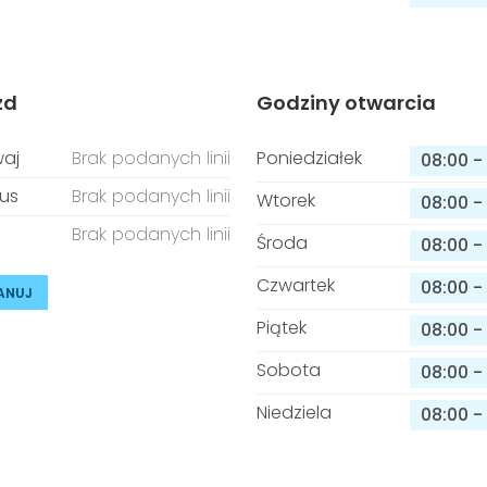
zd
Godziny otwarcia
aj
Brak podanych linii
Poniedziałek
08:00
-
us
Brak podanych linii
Wtorek
08:00
-
Brak podanych linii
Środa
08:00
-
Czwartek
08:00
-
ANUJ
Piątek
08:00
-
Sobota
08:00
-
Niedziela
08:00
-