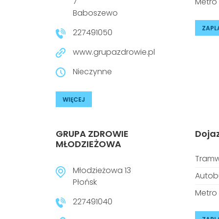
7
Metro
Baboszewo
ZAPL
227491050
www.grupazdrowie.pl
Nieczynne
WIĘCEJ
GRUPA ZDROWIE
Doja
MŁODZIEŻOWA
Tramw
Młodzieżowa 13
Autob
Płońsk
Metro
227491040