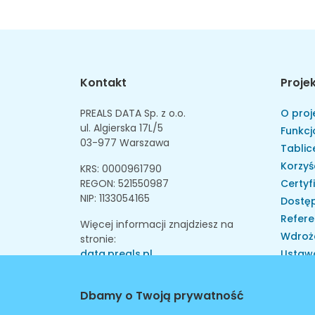
Kontakt
Proje
PREALS DATA Sp. z o.o.
O proj
ul. Algierska 17L/5
Funkcj
03-977 Warszawa
Tablice
Korzyś
KRS: 0000961790
REGON: 521550987
Certyf
NIP: 1133054165
Dostęp
Refere
Więcej informacji znajdziesz na
Wdroż
stronie:
data.preals.pl
Ustaw
Skarga
Instytu
Dbamy o Twoją prywatność
Walid