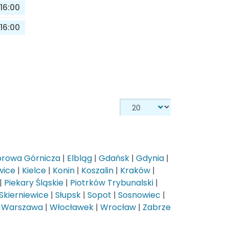
16:00
16:00
rowa Górnicza
|
Elbląg
|
Gdańsk
|
Gdynia
|
wice
|
Kielce
|
Konin
|
Koszalin
|
Kraków
|
|
Piekary Śląskie
|
Piotrków Trybunalski
|
Skierniewice
|
Słupsk
|
Sopot
|
Sosnowiec
|
|
Warszawa
|
Włocławek
|
Wrocław
|
Zabrze