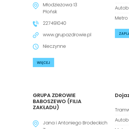
Młodzieżowa 13
Autob
Płońsk
Metro
227491040
ZAPL
www.grupazdrowie.pl
Nieczynne
WIĘCEJ
GRUPA ZDROWIE
Doja
BABOSZEWO (FILIA
ZAKŁADU)
Tramw
Autob
Jana i Antoniego Brodeckich