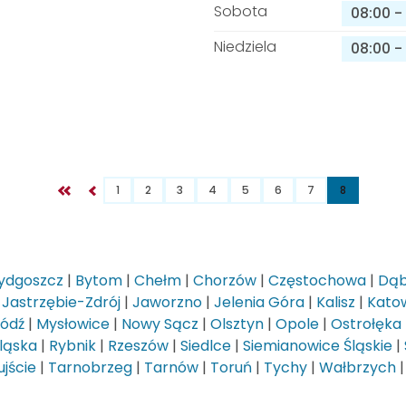
Sobota
08:00
-
Niedziela
08:00
-
1
2
3
4
5
6
7
8
ydgoszcz
|
Bytom
|
Chełm
|
Chorzów
|
Częstochowa
|
Dąb
|
Jastrzębie-Zdrój
|
Jaworzno
|
Jelenia Góra
|
Kalisz
|
Kato
Łódź
|
Mysłowice
|
Nowy Sącz
|
Olsztyn
|
Opole
|
Ostrołęka
ląska
|
Rybnik
|
Rzeszów
|
Siedlce
|
Siemianowice Śląskie
|
jście
|
Tarnobrzeg
|
Tarnów
|
Toruń
|
Tychy
|
Wałbrzych