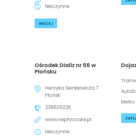
ZAPL
Nieczynne
WIĘCEJ
Ośrodek Dializ nr 66 w
Doja
Płońsku
Tramw
Henryka Sienkiewicza 7
Autob
Płońsk
Metro
236629226
ZAPL
www.nephrocare.pl
Nieczynne