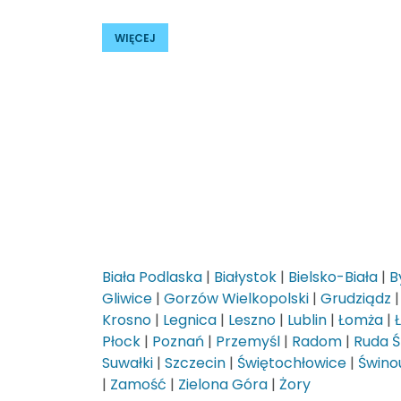
WIĘCEJ
Biała Podlaska
|
Białystok
|
Bielsko-Biała
|
B
Gliwice
|
Gorzów Wielkopolski
|
Grudziądz
Krosno
|
Legnica
|
Leszno
|
Lublin
|
Łomża
|
Płock
|
Poznań
|
Przemyśl
|
Radom
|
Ruda Ś
Suwałki
|
Szczecin
|
Świętochłowice
|
Świnou
|
Zamość
|
Zielona Góra
|
Żory