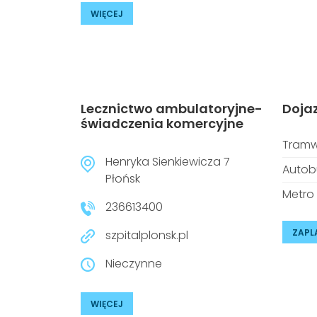
WIĘCEJ
Lecznictwo ambulatoryjne-
Doja
świadczenia komercyjne
Tramw
Henryka Sienkiewicza 7
Autob
Płońsk
Metro
236613400
ZAPL
szpitalplonsk.pl
Nieczynne
WIĘCEJ