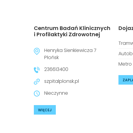
Centrum Badań Klinicznych
Doja
i Profilaktyki Zdrowotnej
Tramw
Henryka Sienkiewicza 7
Autob
Płońsk
Metro
236613400
ZAPL
szpitalplonsk.pl
Nieczynne
WIĘCEJ