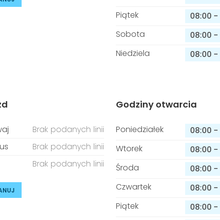
Piątek
08:00
-
Sobota
08:00
-
Niedziela
08:00
-
zd
Godziny otwarcia
aj
Brak podanych linii
Poniedziałek
08:00
-
us
Brak podanych linii
Wtorek
08:00
-
Brak podanych linii
Środa
08:00
-
Czwartek
08:00
-
ANUJ
Piątek
08:00
-