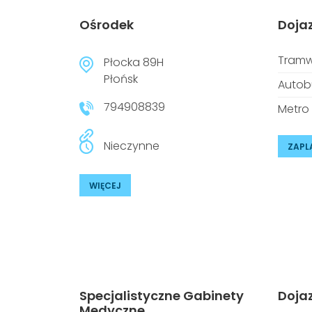
Ośrodek
Doja
Tramw
Płocka 89H
Płońsk
Autob
794908839
Metro
Nieczynne
ZAPL
WIĘCEJ
Specjalistyczne Gabinety
Doja
Medyczne