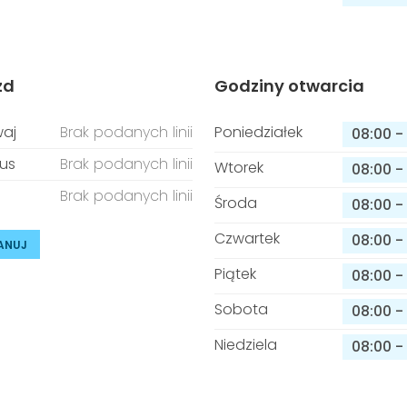
zd
Godziny otwarcia
aj
Brak podanych linii
Poniedziałek
08:00
-
us
Brak podanych linii
Wtorek
08:00
-
Brak podanych linii
Środa
08:00
-
Czwartek
08:00
-
ANUJ
Piątek
08:00
-
Sobota
08:00
-
Niedziela
08:00
-