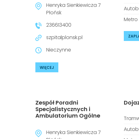
Henryka Sienkiewicza 7
Autob
Płońsk
Metro
236613400
ZAPL
szpitalplonsk.pl
Nieczynne
WIĘCEJ
Zespół Poradni
Doja
Specjalistycznych i
Ambulatorium Ogólne
Tramw
Autob
Henryka Sienkiewicza 7