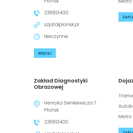
Płońsk
Metro
236613400
ZAPL
szpitalplonsk.pl
Nieczynne
WIĘCEJ
Zakład Diagnostyki
Doja
Obrazowej
Tramw
Henryka Sienkiewicza 7
Autob
Płońsk
Metro
236613400
ZAPL