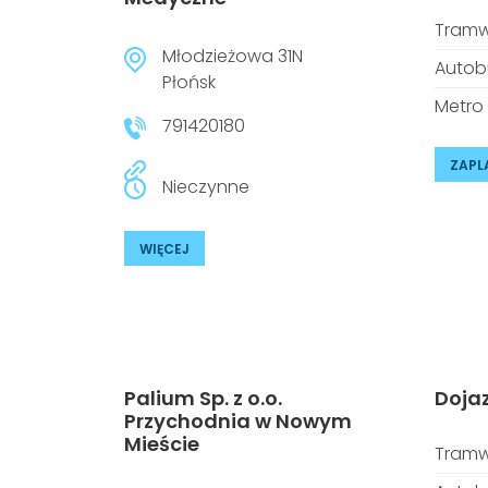
Tramw
Młodzieżowa 31N
Autob
Płońsk
Metro
791420180
ZAPL
Nieczynne
WIĘCEJ
Palium Sp. z o.o.
Doja
Przychodnia w Nowym
Mieście
Tramw