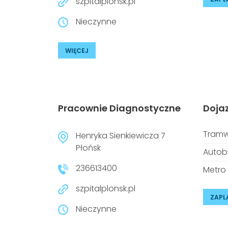
szpitalplonsk.pl
Nieczynne
WIĘCEJ
Pracownie Diagnostyczne
Doja
Tramw
Henryka Sienkiewicza 7
Płońsk
Autob
236613400
Metro
szpitalplonsk.pl
ZAPL
Nieczynne