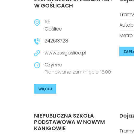
W GOŚLICACH
Tramw
66
Autob
Goślice
Metro
242613728
ZAPL
www.zssgoslice.pl
Czynne
Planowane zamknięcie 16:00
WIĘCEJ
NIEPUBLICZNA SZKOŁA
Doja
PODSTAWOWA W NOWYM
KANIGOWIE
Tramw