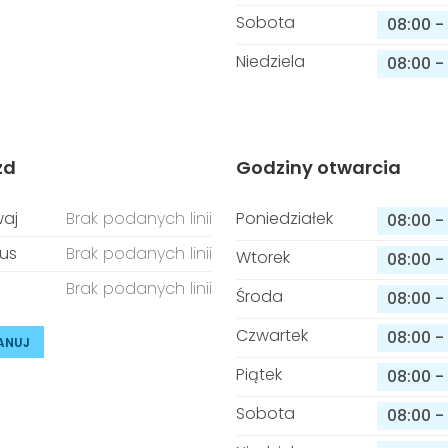
Sobota
08:00
-
Niedziela
08:00
-
zd
Godziny otwarcia
aj
Brak podanych linii
Poniedziałek
08:00
-
us
Brak podanych linii
Wtorek
08:00
-
Brak podanych linii
Środa
08:00
-
Czwartek
08:00
-
ANUJ
Piątek
08:00
-
Sobota
08:00
-