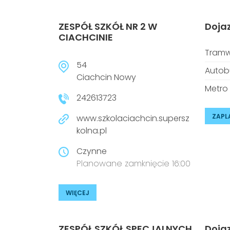
ZESPÓŁ SZKÓŁ NR 2 W
Doja
CIACHCINIE
Tramw
54
Autob
Ciachcin Nowy
Metro
242613723
ZAPL
www.szkolaciachcin.supersz
kolna.pl
Czynne
Planowane zamknięcie 16:00
WIĘCEJ
ZESPÓŁ SZKÓŁ SPECJALNYCH
Doja