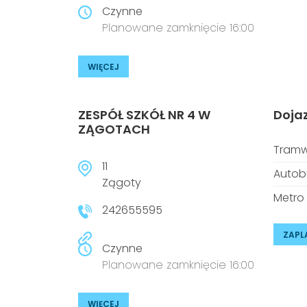
Czynne
Planowane zamknięcie 16:00
WIĘCEJ
ZESPÓŁ SZKÓŁ NR 4 W
Doja
ZĄGOTACH
Tramw
11
Autob
Zągoty
Metro
242655595
ZAPL
Czynne
Planowane zamknięcie 16:00
WIĘCEJ