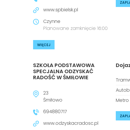
ZAPL
www.spbielsk.pl
Czynne
Planowane zamknięcie 16:00
WIĘCEJ
SZKOŁA PODSTAWOWA
Doja
SPECJALNA ODZYSKAĆ
RADOŚĆ W ŚMIŁOWIE
Tramw
Autob
23
Śmiłowo
Metro
694880717
ZAPL
www.odzyskacradosc.pl