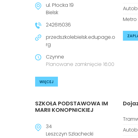
ul. Płocka 19
Autob
Bielsk
Metro
242615036
ZAPL
przedszkolebielsk.edupage.o
rg
Czynne
Planowane zamknięcie 16:00
WIĘCEJ
SZKOŁA PODSTAWOWA IM
Doja
MARII KONOPNICKIEJ
Tramw
34
Autob
Leszczyn Szlachecki