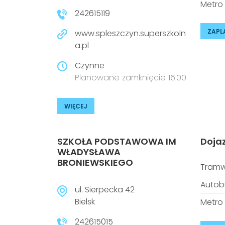
Metro
242615119
ZAPL
www.spleszczyn.superszkoln
a.pl
Czynne
Planowane zamknięcie 16:00
WIĘCEJ
SZKOŁA PODSTAWOWA IM
Doja
WŁADYSŁAWA
BRONIEWSKIEGO
Tramw
Autob
ul. Sierpecka 42
Bielsk
Metro
242615015