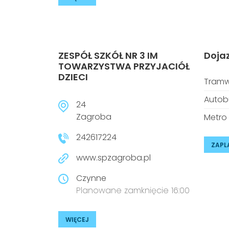
ZESPÓŁ SZKÓŁ NR 3 IM
Doja
TOWARZYSTWA PRZYJACIÓŁ
DZIECI
Tramw
Autob
24
Zagroba
Metro
242617224
ZAPL
www.spzagroba.pl
Czynne
Planowane zamknięcie 16:00
WIĘCEJ