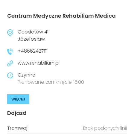
Centrum Medyczne Rehabilium Medica
Geodetów 41
Józefosław
+48662427111
www.rehabilium.pl
Czynne
Planowane zamknięcie 16:00
WIĘCEJ
Dojazd
Tramwaj
Brak podanych linii