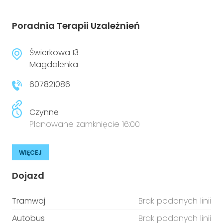
Poradnia Terapii Uzależnień
Świerkowa 13
Magdalenka
607821086
Czynne
Planowane zamknięcie 16:00
WIĘCEJ
Dojazd
Tramwaj
Brak podanych linii
Autobus
Brak podanych linii