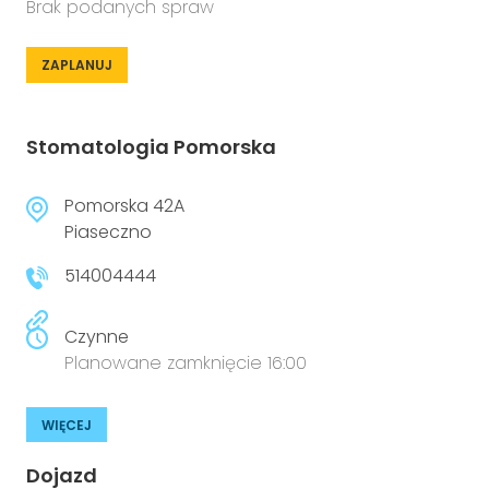
Brak podanych spraw
ZAPLANUJ
Stomatologia Pomorska
Pomorska 42A
Piaseczno
514004444
Czynne
Planowane zamknięcie 16:00
WIĘCEJ
Dojazd