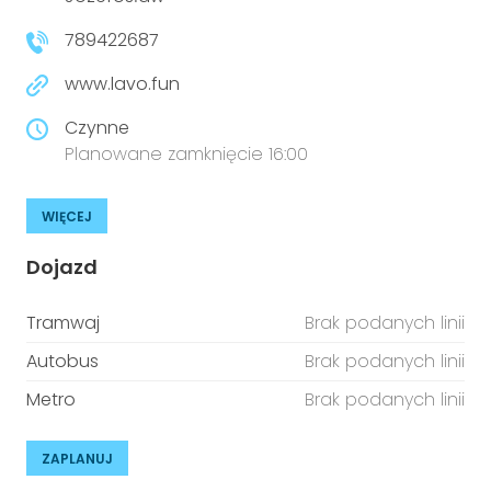
niepełnosprawnościami
Urządzenia IoT
789422687
T
Prawo
www.lavo.fun
Prawa osób z niepełnosprawnościami
Czynne
Planowane zamknięcie 16:00
T
Aktualności
WIĘCEJ
Dojazd
Tramwaj
Brak podanych linii
Autobus
Brak podanych linii
Metro
Brak podanych linii
ZAPLANUJ