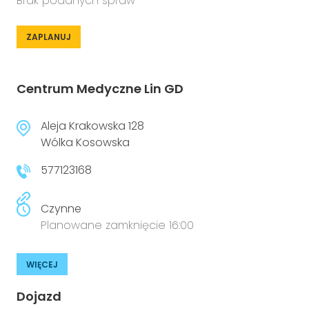
Brak podanych spraw
ZAPLANUJ
Centrum Medyczne Lin GD
Aleja Krakowska 128
Wólka Kosowska
577123168
Czynne
Planowane zamknięcie 16:00
WIĘCEJ
Dojazd