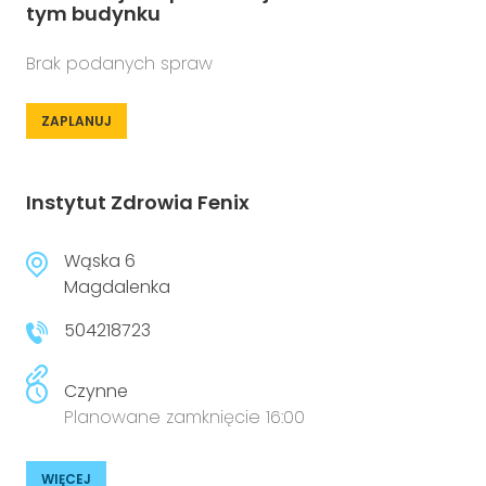
tym budynku
Brak podanych spraw
ZAPLANUJ
Instytut Zdrowia Fenix
Wąska 6
Magdalenka
504218723
Czynne
Planowane zamknięcie 16:00
WIĘCEJ