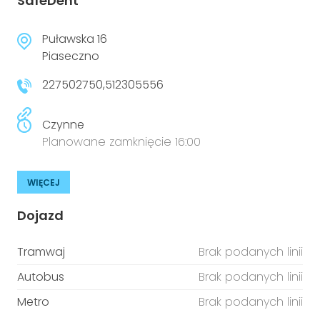
SafeDent
Puławska 16
Piaseczno
227502750,512305556
Czynne
Planowane zamknięcie 16:00
WIĘCEJ
Dojazd
Tramwaj
Brak podanych linii
Autobus
Brak podanych linii
Metro
Brak podanych linii