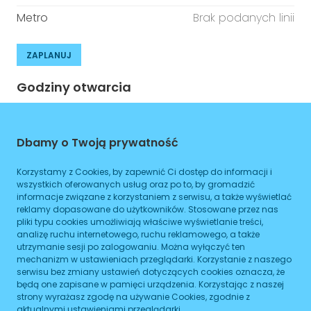
Metro
Brak podanych linii
ZAPLANUJ
Godziny otwarcia
Poniedziałek
08:00
-
16:00
Dbamy o Twoją prywatność
Wtorek
08:00
-
16:00
Korzystamy z Cookies, by zapewnić Ci dostęp do informacji i
Środa
08:00
-
16:00
wszystkich oferowanych usług oraz po to, by gromadzić
informacje związane z korzystaniem z serwisu, a także wyświetlać
Czwartek
08:00
-
16:00
reklamy dopasowane do użytkowników. Stosowane przez nas
pliki typu cookies umożliwiają właściwe wyświetlanie treści,
Piątek
08:00
-
16:00
analizę ruchu internetowego, ruchu reklamowego, a także
utrzymanie sesji po zalogowaniu. Można wyłączyć ten
Sobota
08:00
-
16:00
mechanizm w ustawieniach przeglądarki. Korzystanie z naszego
serwisu bez zmiany ustawień dotyczących cookies oznacza, że
Niedziela
będą one zapisane w pamięci urządzenia. Korzystając z naszej
08:00
-
16:00
strony wyrażasz zgodę na używanie Cookies, zgodnie z
aktualnymi ustawieniami przeglądarki.