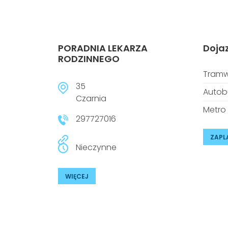
PORADNIA LEKARZA
Doja
RODZINNEGO
Tramw
35
Autob
Czarnia
Metro
297727016
ZAPL
Nieczynne
WIĘCEJ