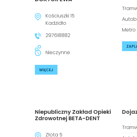
Tramw
Kościuszki 15
Autob
Kadzidło
Metro
297618882
ZAPL
Nieczynne
WIĘCEJ
Niepubliczny Zakład Opieki
Doja
Zdrowotnej BETA-DENT
Tramw
Złota 5