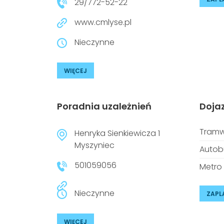
29/772-52-22
www.cmlyse.pl
Nieczynne
WIĘCEJ
Poradnia uzależnień
Doja
Tramw
Henryka Sienkiewicza 1
Myszyniec
Autob
501059056
Metro
Nieczynne
ZAPL
WIĘCEJ