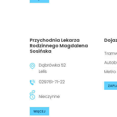
Przychodnia Lekarza
Doja
Rodzinnego Magdalena
Sosińska
Tramw
Autob
Dąbrówka 52
Lelis
Metro
029761-71-22
ZAPL
Nieczynne
WIĘCEJ