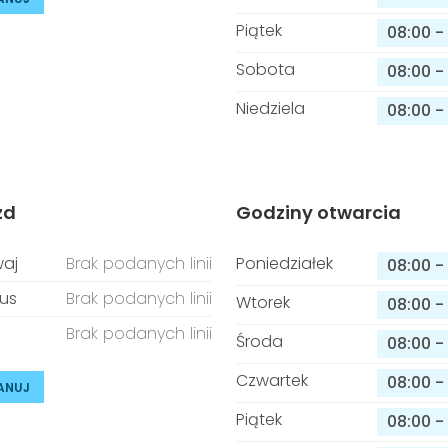
Piątek
08:00
-
Sobota
08:00
-
Niedziela
08:00
-
zd
Godziny otwarcia
aj
Brak podanych linii
Poniedziałek
08:00
-
us
Brak podanych linii
Wtorek
08:00
-
Brak podanych linii
Środa
08:00
-
Czwartek
08:00
-
ANUJ
Piątek
08:00
-