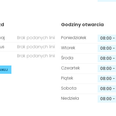
zd
Godziny otwarcia
aj
Brak podanych linii
Poniedziałek
08:00
-
us
Brak podanych linii
Wtorek
08:00
-
Brak podanych linii
Środa
08:00
-
Czwartek
08:00
-
ANUJ
Piątek
08:00
-
Sobota
08:00
-
Niedziela
08:00
-