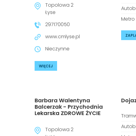
Topolowa 2
Autob
Łyse
Metro
297170050
ZAPL
www.cmlyse.pl
Nieczynne
WIĘCEJ
Barbara Walentyna
Doja
Balcerzak - Przychodnia
Lekarska ZDROWE ŻYCIE
Tramw
Autob
Topolowa 2