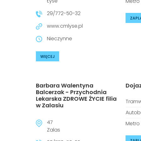
Łyse
Metro
29/772-50-32
ZAPL
www.cmlyse.pl
Nieczynne
WIĘCEJ
Barbara Walentyna
Doja
Balcerzak - Przychodnia
Lekarska ZDROWE ŻYCIE filia
Tramw
w Zalasiu
Autob
47
Metro
Zalas
ZAPL