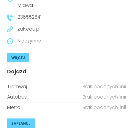
niepełnosprawnościami
Mława
Urządzenia IoT
236552641
T
Prawo
zak.edu.pl
Prawa osób z niepełnosprawnościami
Nieczynne
T
Aktualności
WIĘCEJ
Dojazd
Tramwaj
Brak podanych linii
Autobus
Brak podanych linii
Metro
Brak podanych linii
ZAPLANUJ