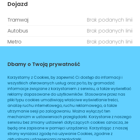
Dojazd
Tramwaj
Brak podanych linii
Autobus
Brak podanych linii
Metro
Brak podanych linii
ZAPLANUJ
Dbamy o Twoją prywatność
Godziny otwarcia
Korzystamy z Cookies, by zapewnić Ci dostęp do informacji i
wszystkich oferowanych usług oraz po to, by gromadzić
Poniedziałek
informacje związane z korzystaniem z serwisu, a także wyświetlać
08:00
-
16:00
reklamy dopasowane do użytkowników. Stosowane przez nas
pliki typu cookies umożliwiają właściwe wyświetlanie treści,
Wtorek
08:00
-
16:00
analizę ruchu internetowego, ruchu reklamowego, a także
utrzymanie sesji po zalogowaniu. Można wyłączyć ten
Środa
08:00
-
16:00
mechanizm w ustawieniach przeglądarki. Korzystanie z naszego
serwisu bez zmiany ustawień dotyczących cookies oznacza, że
Czwartek
08:00
-
16:00
będą one zapisane w pamięci urządzenia. Korzystając z naszej
strony wyrażasz zgodę na używanie Cookies, zgodnie z
Piątek
08:00
-
16:00
aktualnymi ustawieniami przeglądarki.