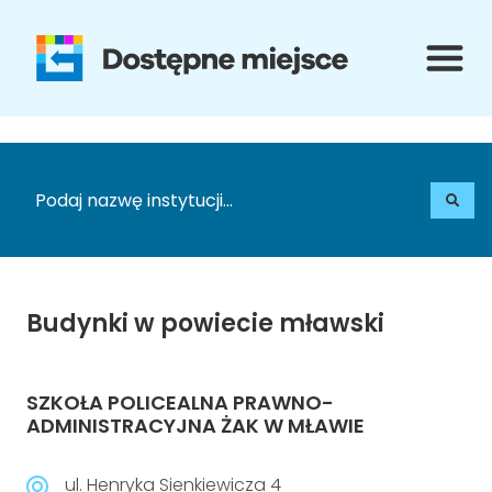
O projekcie
Oferta
O projekcie
Doradztwo
Funkcjonalność
Tablice z Braille
Korzyści z wdrożenia
Tłumacz Braille
Certyfikat
Konwerter treści na komunikaty audio
Dostępność plus
Tłumacz języka migowego
Budynki w powiecie mławski
Referencje
Generator kodów QR
SZKOŁA POLICEALNA PRAWNO-
Wdrożenia
Programator RFID
ADMINISTRACYJNA ŻAK W MŁAWIE
Jak zachowywać się w relacjach z osobami z
Pętle indukcyjne
ul. Henryka Sienkiewicza 4