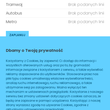
Tramwaj
Brak podanych linii
Autobus
Brak podanych linii
Metro
Brak podanych linii
ZAPLANUJ
Godziny otwarcia
Dbamy o Twoją prywatność
Poniedziałek
08:00
-
16:00
Korzystamy z Cookies, by zapewnić Ci dostęp do informacji i
wszystkich oferowanych usług oraz po to, by gromadzić
Wtorek
08:00
-
16:00
informacje związane z korzystaniem z serwisu, a także wyświetlać
reklamy dopasowane do użytkowników. Stosowane przez nas
Środa
08:00
-
16:00
pliki typu cookies umożliwiają właściwe wyświetlanie treści,
analizę ruchu internetowego, ruchu reklamowego, a także
Czwartek
utrzymanie sesji po zalogowaniu. Można wyłączyć ten
08:00
-
16:00
mechanizm w ustawieniach przeglądarki. Korzystanie z naszego
serwisu bez zmiany ustawień dotyczących cookies oznacza, że
Piątek
08:00
-
16:00
będą one zapisane w pamięci urządzenia. Korzystając z naszej
strony wyrażasz zgodę na używanie Cookies, zgodnie z
Sobota
08:00
-
16:00
aktualnymi ustawieniami przeglądarki.