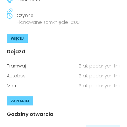
Czynne
Planowane zamknięcie 16:00
WIĘCEJ
Dojazd
Tramwaj
Brak podanych linii
Autobus
Brak podanych linii
Metro
Brak podanych linii
ZAPLANUJ
Godziny otwarcia