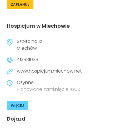
ZAPLANUJ
Hospicjum w Miechowie
Szpitalna 1c
Miechów
413831038
www.hospicjum.miechow.net
Czynne
Planowane zamknięcie 16:00
WIĘCEJ
Dojazd