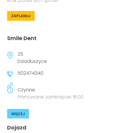
Brak podanych spraw
ZAPLANUJ
Smile Dent
25
Dziaduszyce
502474340
Czynne
Planowane zamknięcie 16:00
WIĘCEJ
Dojazd