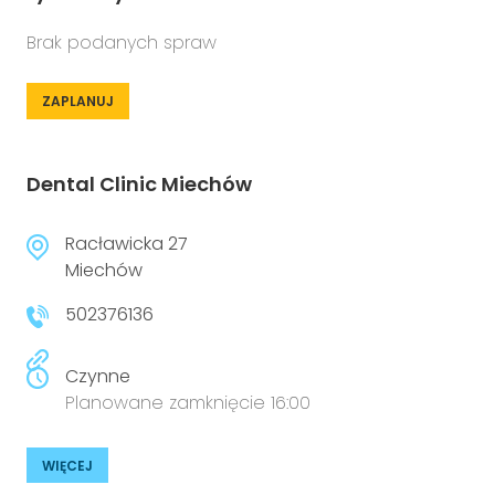
Brak podanych spraw
ZAPLANUJ
Dental Clinic Miechów
Racławicka 27
Miechów
502376136
Czynne
Planowane zamknięcie 16:00
WIĘCEJ