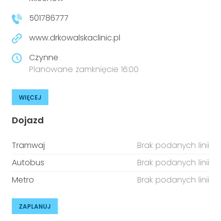
niepełnosprawnościami
Urządzenia IoT
501786777
T
Prawo
www.drkowalskaclinic.pl
Prawa osób z niepełnosprawnościami
Czynne
Planowane zamknięcie 16:00
T
Aktualności
WIĘCEJ
Dojazd
Tramwaj
Brak podanych linii
Autobus
Brak podanych linii
Metro
Brak podanych linii
ZAPLANUJ