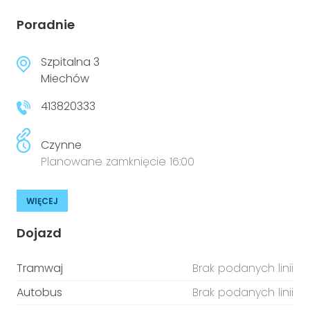
Poradnie
Szpitalna 3
Miechów
413820333
Czynne
Planowane zamknięcie 16:00
WIĘCEJ
Dojazd
Tramwaj
Brak podanych linii
Autobus
Brak podanych linii