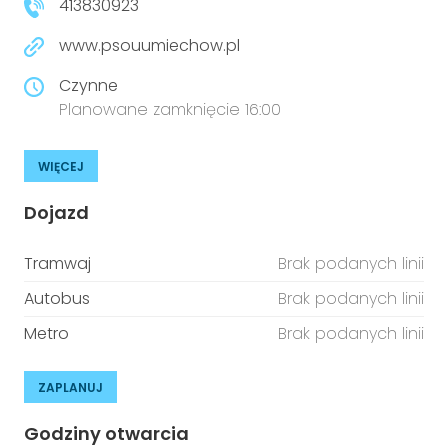
413830923
www.psouumiechow.pl
Czynne
Planowane zamknięcie 16:00
WIĘCEJ
Dojazd
Tramwaj
Brak podanych linii
Autobus
Brak podanych linii
Metro
Brak podanych linii
ZAPLANUJ
Godziny otwarcia