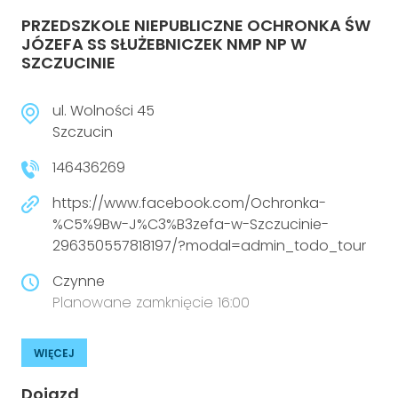
PRZEDSZKOLE NIEPUBLICZNE OCHRONKA ŚW
JÓZEFA SS SŁUŻEBNICZEK NMP NP W
SZCZUCINIE
ul. Wolności 45
Szczucin
146436269
https://www.facebook.com/Ochronka-
%C5%9Bw-J%C3%B3zefa-w-Szczucinie-
296350557818197/?modal=admin_todo_tour
Czynne
Planowane zamknięcie 16:00
WIĘCEJ
Dojazd