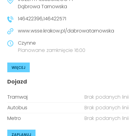
Dąbrowa Tarnowska
146422396,146422571
www.wsse.krakow.pl/dabrowatarnowska
Czynne
Planowane zamknięcie 16:00
WIĘCEJ
Dojazd
Tramwaj
Brak podanych linii
Autobus
Brak podanych linii
Metro
Brak podanych linii
ZAPLANUJ