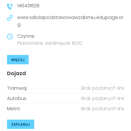
146431828
www.szkolapodstawowawzabrniu.edupage.or
g
Czynne
Planowane zamknięcie 16:00
WIĘCEJ
Dojazd
Tramwaj
Brak podanych linii
Autobus
Brak podanych linii
Metro
Brak podanych linii
ZAPLANUJ