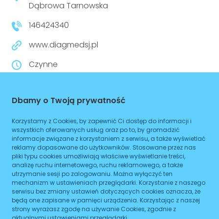
Dąbrowa Tarnowska
146424340
www.diagmedsj.pl
Czynne
Planowane zamknięcie 16:00
Dbamy o Twoją prywatność
WIĘCEJ
Korzystamy z Cookies, by zapewnić Ci dostęp do informacji i
Dojazd
wszystkich oferowanych usług oraz po to, by gromadzić
informacje związane z korzystaniem z serwisu, a także wyświetlać
reklamy dopasowane do użytkowników. Stosowane przez nas
Tramwaj
Brak podanych linii
pliki typu cookies umożliwiają właściwe wyświetlanie treści,
analizę ruchu internetowego, ruchu reklamowego, a także
Autobus
Brak podanych linii
utrzymanie sesji po zalogowaniu. Można wyłączyć ten
mechanizm w ustawieniach przeglądarki. Korzystanie z naszego
Metro
Brak podanych linii
serwisu bez zmiany ustawień dotyczących cookies oznacza, że
będą one zapisane w pamięci urządzenia. Korzystając z naszej
strony wyrażasz zgodę na używanie Cookies, zgodnie z
ZAPLANUJ
aktualnymi ustawieniami przeglądarki.