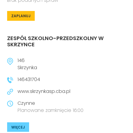
Brak podanych spraw
ZAPLANUJ
ZESPÓŁ SZKOLNO-PRZEDSZKOLNY W
SKRZYNCE
146
Skrzynka
146431704
www.skrzynkasp.cba.pl
Czynne
Planowane zamknięcie 16:00
WIĘCEJ