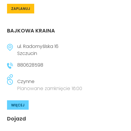
ZAPLANUJ
BAJKOWA KRAINA
ul. Radomyślska 16
Szczucin
880628598
Czynne
Planowane zamknięcie 16:00
WIĘCEJ
Dojazd