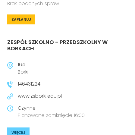
Brak podanych spraw
ZAPLANUJ
ZESPÓŁ SZKOLNO - PRZEDSZKOLNY W
BORKACH
164
Borki
146431224
www.zsborki.edu.pl
Czynne
Planowane zamknięcie 16:00
WIĘCEJ