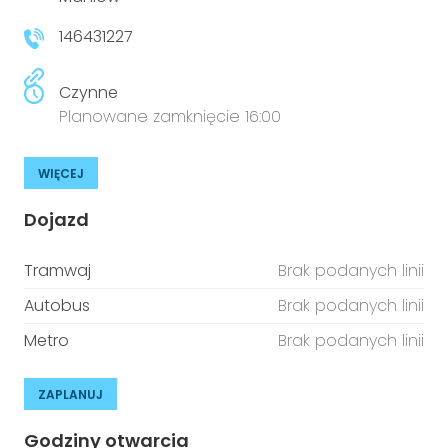
niepełnosprawnościami
Urządzenia IoT
146431227
T
Prawo
Czynne
Prawa osób z niepełnosprawnościami
Planowane zamknięcie 16:00
T
Aktualności
WIĘCEJ
Dojazd
Tramwaj
Brak podanych linii
Autobus
Brak podanych linii
Metro
Brak podanych linii
ZAPLANUJ
Godziny otwarcia