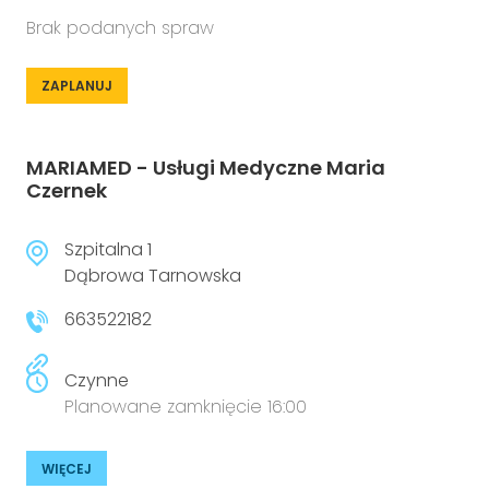
Brak podanych spraw
ZAPLANUJ
MARIAMED - Usługi Medyczne Maria
Czernek
Szpitalna 1
Dąbrowa Tarnowska
663522182
Czynne
Planowane zamknięcie 16:00
WIĘCEJ