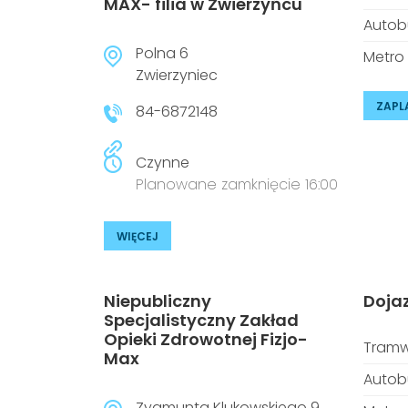
MAX- filia w Zwierzyńcu
Autob
Polna 6
Metro
Zwierzyniec
ZAPL
84-6872148
Czynne
Planowane zamknięcie 16:00
WIĘCEJ
Niepubliczny
Doja
Specjalistyczny Zakład
Opieki Zdrowotnej Fizjo-
Tramw
Max
Autob
Zygmunta Klukowskiego 9