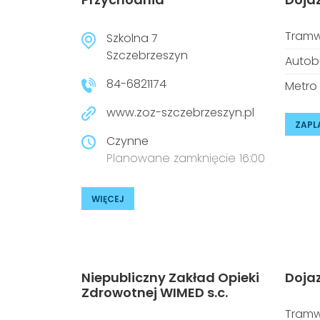
Tramw
Szkolna 7
Szczebrzeszyn
Autob
84-6821174
Metro
www.zoz-szczebrzeszyn.pl
ZAPL
Czynne
Planowane zamknięcie 16:00
WIĘCEJ
Niepubliczny Zakład Opieki
Doja
Zdrowotnej WIMED s.c.
Tramw