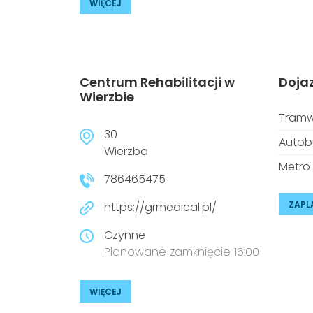
WIĘCEJ
Centrum Rehabilitacji w
Doja
Wierzbie
Tramw
30
Autob
Wierzba
Metro
786465475
ZAPL
https://grmedical.pl/
Czynne
Planowane zamknięcie 16:00
WIĘCEJ