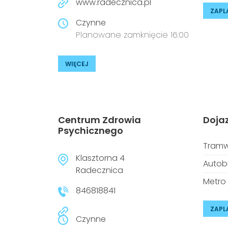
www.radecznica.pl
ZAPL
Czynne
Planowane zamknięcie 16:00
WIĘCEJ
Centrum Zdrowia
Doja
Psychicznego
Tramw
Klasztorna 4
Autob
Radecznica
Metro
846818841
ZAPL
Czynne