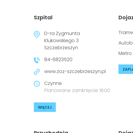
Szpital
Doja
Tramw
D-ra Zygmunta
Klukowskiego 3
Autob
Szczebrzeszyn
Metro
84-6823520
ZAPL
www.zoz-szczebrzeszyn.pl
Czynne
Planowane zamknięcie 16:00
WIĘCEJ
Przychodnia
Doja