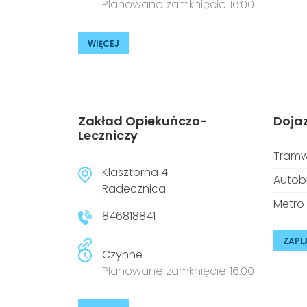
Planowane zamknięcie 16:00
WIĘCEJ
Zakład Opiekuńczo-
Doja
Leczniczy
Tramw
Klasztorna 4
Autob
Radecznica
Metro
846818841
ZAPL
Czynne
Planowane zamknięcie 16:00