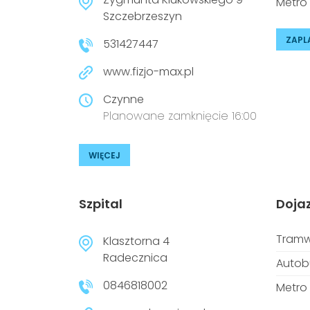
Metro
Szczebrzeszyn
ZAPL
531427447
www.fizjo-max.pl
Czynne
Planowane zamknięcie 16:00
WIĘCEJ
Szpital
Doja
Tramw
Klasztorna 4
Radecznica
Autob
0846818002
Metro