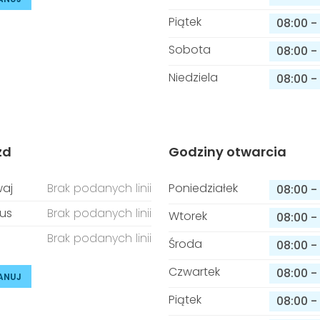
Piątek
08:00
-
Sobota
08:00
-
Niedziela
08:00
-
zd
Godziny otwarcia
aj
Brak podanych linii
Poniedziałek
08:00
-
us
Brak podanych linii
Wtorek
08:00
-
Brak podanych linii
Środa
08:00
-
Czwartek
08:00
-
ANUJ
Piątek
08:00
-