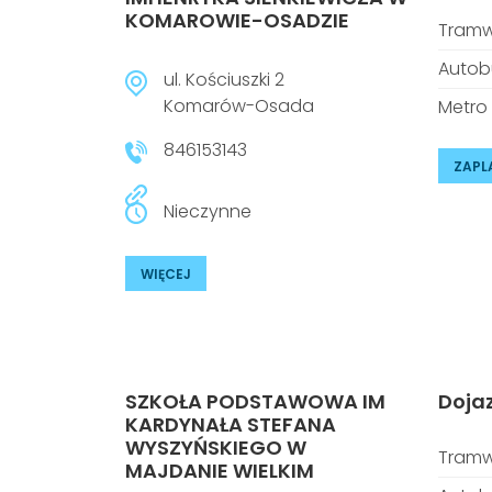
KOMAROWIE-OSADZIE
Tramw
Autob
ul. Kościuszki 2
Komarów-Osada
Metro
846153143
ZAPL
Nieczynne
WIĘCEJ
SZKOŁA PODSTAWOWA IM
Doja
KARDYNAŁA STEFANA
WYSZYŃSKIEGO W
Tramw
MAJDANIE WIELKIM