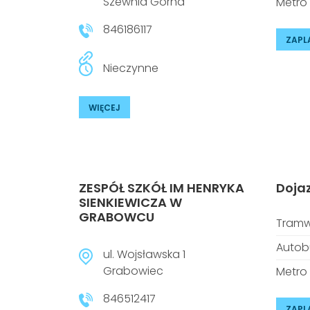
Szewnia Górna
Metro
846186117
ZAPL
Nieczynne
WIĘCEJ
ZESPÓŁ SZKÓŁ IM HENRYKA
Doja
SIENKIEWICZA W
GRABOWCU
Tramw
Autob
ul. Wojsławska 1
Grabowiec
Metro
846512417
ZAPL