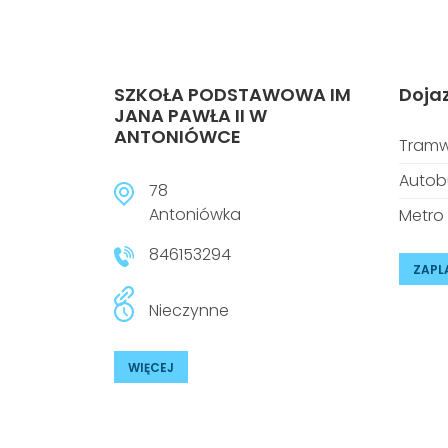
SZKOŁA PODSTAWOWA IM
Doja
JANA PAWŁA II W
ANTONIÓWCE
Tramw
Autob
78
Antoniówka
Metro
846153294
ZAPL
Nieczynne
WIĘCEJ