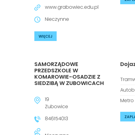
www.grabowiec.edu.pl
Nieczynne
WIĘCEJ
SAMORZĄDOWE
Doja
PRZEDSZKOLE W
KOMAROWIE-OSADZIE Z
Tramw
SIEDZIBĄ W ZUBOWICACH
Autob
19
Metro
Zubowice
ZAPL
846154013