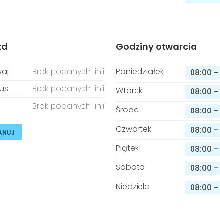
zd
Godziny otwarcia
aj
Brak podanych linii
Poniedziałek
08:00
-
us
Brak podanych linii
Wtorek
08:00
-
Brak podanych linii
Środa
08:00
-
Czwartek
08:00
-
ANUJ
Piątek
08:00
-
Sobota
08:00
-
Niedziela
08:00
-