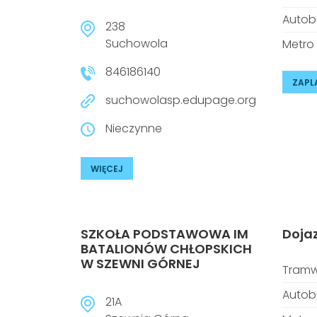
Autob
238
Suchowola
Metro
846186140
ZAPL
suchowolasp.edupage.org
Nieczynne
WIĘCEJ
SZKOŁA PODSTAWOWA IM
Doja
BATALIONÓW CHŁOPSKICH
W SZEWNI GÓRNEJ
Tramw
Autob
21A