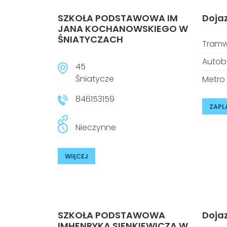
SZKOŁA PODSTAWOWA IM
Doja
JANA KOCHANOWSKIEGO W
ŚNIATYCZACH
Tramw
Autob
45
Śniatycze
Metro
846153159
ZAPL
Nieczynne
WIĘCEJ
SZKOŁA PODSTAWOWA
Doja
IMHENRYKA SIENKIEWICZA W