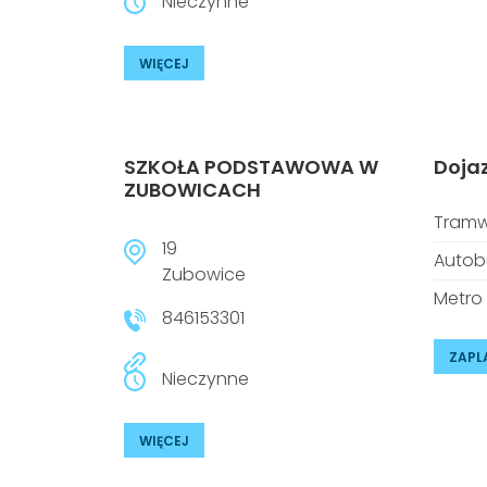
Nieczynne
WIĘCEJ
SZKOŁA PODSTAWOWA W
Doja
ZUBOWICACH
Tramw
19
Autob
Zubowice
Metro
846153301
ZAPL
Nieczynne
WIĘCEJ