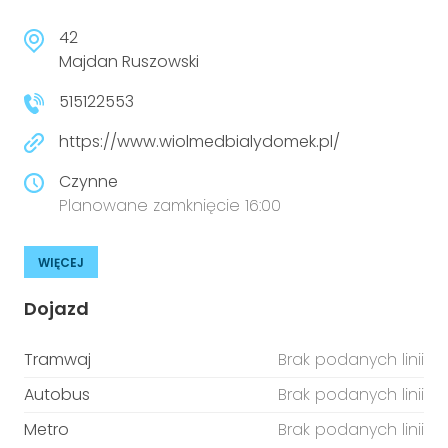
42
Majdan Ruszowski
515122553
https://www.wiolmedbialydomek.pl/
Czynne
Planowane zamknięcie 16:00
WIĘCEJ
Dojazd
Tramwaj
Brak podanych linii
Autobus
Brak podanych linii
Metro
Brak podanych linii