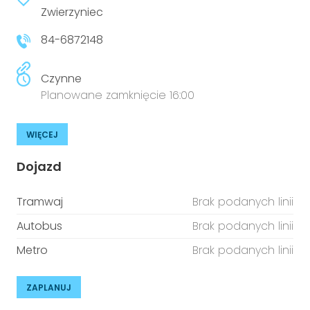
niepełnosprawnościami
Zwierzyniec
Urządzenia IoT
84-6872148
T
Prawo
Prawa osób z niepełnosprawnościami
Czynne
Planowane zamknięcie 16:00
T
Aktualności
WIĘCEJ
Dojazd
Tramwaj
Brak podanych linii
Autobus
Brak podanych linii
Metro
Brak podanych linii
ZAPLANUJ