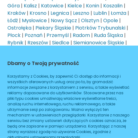
Góra
|
Kalisz
|
Katowice
|
Kielce
|
Konin
|
Koszalin
|
Kraków
|
Krosno
|
Legnica
|
Leszno
|
Lublin
|
Łomża
|
Łódź
|
Mysłowice
|
Nowy Sącz
|
Olsztyn
|
Opole
|
Ostrołęka
|
Piekary Śląskie
|
Piotrków Trybunalski
|
Płock
|
Poznań
|
Przemyśl
|
Radom
|
Ruda Śląska
|
Rybnik
|
Rzeszów
|
Siedlce
|
Siemianowice Śląskie
|
Skierniewice
|
Słupsk
|
Sopot
|
Sosnowiec
|
Suwałki
|
Szczecin
|
Świętochłowice
|
Świnoujście
|
Dbamy o Twoją prywatność
Tarnobrzeg
|
Tarnów
|
Toruń
|
Tychy
|
Wałbrzych
|
Warszawa
|
Włocławek
|
Wrocław
|
Zabrze
|
Korzystamy z Cookies, by zapewnić Ci dostęp do informacji i
Zamość
|
Zielona Góra
|
Żory
wszystkich oferowanych usług oraz po to, by gromadzić
informacje związane z korzystaniem z serwisu, a także wyświetlać
reklamy dopasowane do użytkowników. Stosowane przez nas
pliki typu cookies umożliwiają właściwe wyświetlanie treści,
analizę ruchu internetowego, ruchu reklamowego, a także
utrzymanie sesji po zalogowaniu. Można wyłączyć ten
mechanizm w ustawieniach przeglądarki. Korzystanie z naszego
serwisu bez zmiany ustawień dotyczących cookies oznacza, że
Kontakt
będą one zapisane w pamięci urządzenia. Korzystając z naszej
strony wyrażasz zgodę na używanie Cookies, zgodnie z
PREALS DATA Sp. z o.o.
aktualnymi ustawieniami przeglądarki.