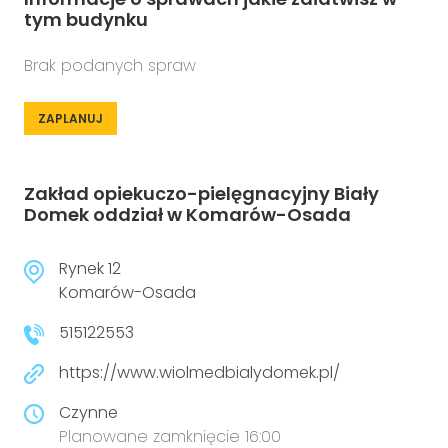
tym budynku
Brak podanych spraw
ZAPLANUJ
Zakład opiekuczo-pielęgnacyjny Biały
Domek oddział w Komarów-Osada
Rynek 12
Komarów-Osada
515122553
https://www.wiolmedbialydomek.pl/
Czynne
Planowane zamknięcie 16:00