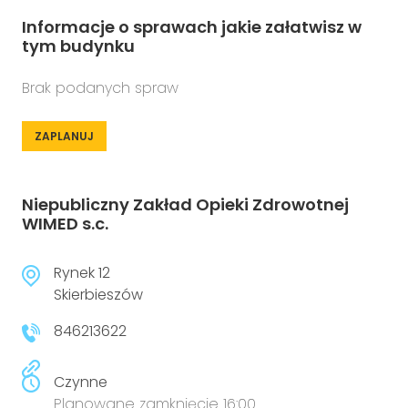
Informacje o sprawach jakie załatwisz w
tym budynku
Brak podanych spraw
ZAPLANUJ
Niepubliczny Zakład Opieki Zdrowotnej
WIMED s.c.
Rynek 12
Skierbieszów
846213622
Czynne
Planowane zamknięcie 16:00