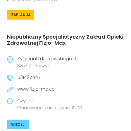
ZAPLANUJ
Niepubliczny Specjalistyczny Zakład Opieki
Zdrowotnej Fizjo-Max
Zygmunta Klukowskiego 9
Szczebrzeszyn
531427447
www.fizjo-max.pl
Czynne
Planowane zamknięcie 16:00
WIĘCEJ