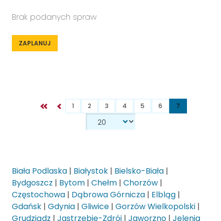
Brak podanych spraw
ZAPLANUJ
1
2
3
4
5
6
7
Biała Podlaska
|
Białystok
|
Bielsko-Biała
|
Bydgoszcz
|
Bytom
|
Chełm
|
Chorzów
|
Częstochowa
|
Dąbrowa Górnicza
|
Elbląg
|
Gdańsk
|
Gdynia
|
Gliwice
|
Gorzów Wielkopolski
|
Grudziądz
|
Jastrzębie-Zdrój
|
Jaworzno
|
Jelenia