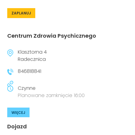
ZAPLANUJ
Centrum Zdrowia Psychicznego
Klasztorna 4
Radecznica
846818841
Czynne
Planowane zamknięcie 16:00
WIĘCEJ
Dojazd